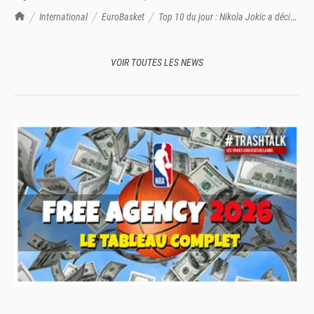
TrashTalk Actu NBA
International
EuroBasket
Top 10 du jour : Nikola Jokic a décidé
de ne servir que de sa main droite
VOIR TOUTES LES NEWS