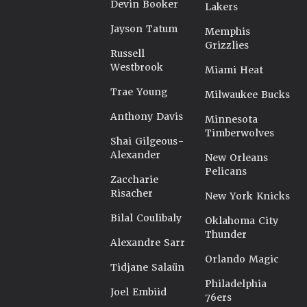
Devin Booker
Lakers
Jayson Tatum
Memphis
Grizzlies
Russell
Westbrook
Miami Heat
Trae Young
Milwaukee Bucks
Anthony Davis
Minnesota
Timberwolves
Shai Gilgeous-
Alexander
New Orleans
Pelicans
Zaccharie
Risacher
New York Knicks
Bilal Coulibaly
Oklahoma City
Thunder
Alexandre Sarr
Orlando Magic
Tidjane Salaün
Philadelphia
Joel Embiid
76ers