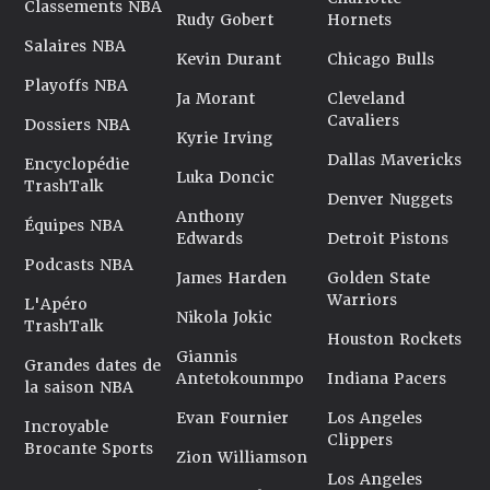
Classements NBA
Rudy Gobert
Hornets
Salaires NBA
Kevin Durant
Chicago Bulls
Playoffs NBA
Ja Morant
Cleveland
Cavaliers
Dossiers NBA
Kyrie Irving
Dallas Mavericks
Encyclopédie
Luka Doncic
TrashTalk
Denver Nuggets
Anthony
Équipes NBA
Edwards
Detroit Pistons
Podcasts NBA
James Harden
Golden State
Warriors
L'Apéro
Nikola Jokic
TrashTalk
Houston Rockets
Giannis
Grandes dates de
Antetokounmpo
Indiana Pacers
la saison NBA
Evan Fournier
Los Angeles
Incroyable
Clippers
Brocante Sports
Zion Williamson
Los Angeles