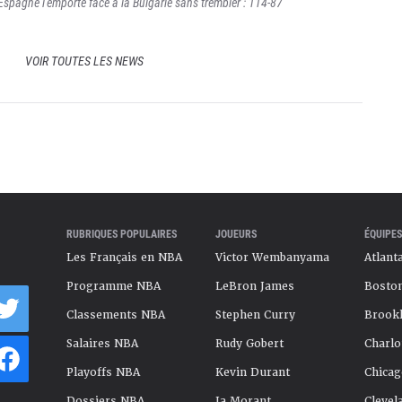
'Espagne l'emporte face à la Bulgarie sans trembler : 114-87
VOIR TOUTES LES NEWS
RUBRIQUES POPULAIRES
JOUEURS
ÉQUIPES
Les Français en NBA
Victor Wembanyama
Atlant
Programme NBA
LeBron James
Boston
Classements NBA
Stephen Curry
Brookl
Salaires NBA
Rudy Gobert
Charlo
Playoffs NBA
Kevin Durant
Chicag
Dossiers NBA
Ja Morant
Clevel