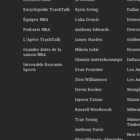
Encyclopédie TrashTalk
Kyrie Irving
Dallas
Équipes NBA
Luka Doncic
Denve
Podcasts NBA
Anthony Edwards
Detroi
L'Apéro TrashTalk
James Harden
Golden
Grandes dates de la
Nikola Jokic
Houst
saison NBA
Giannis Antetokounmpo
Indian
Incroyable Brocante
Sports
Evan Fournier
Los An
Zion Williamson
Los An
Devin Booker
Memphi
Jayson Tatum
Miami
Russell Westbrook
Milwa
Trae Young
Minne
Timbe
Anthony Davis
New Or
Shai Gilgeous-Alexander