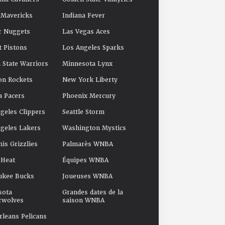
 Mavericks
Indiana Fever
r Nuggets
Las Vegas Aces
t Pistons
Los Angeles Sparks
 State Warriors
Minnesota Lynx
on Rockets
New York Liberty
a Pacers
Phoenix Mercury
geles Clippers
Seattle Storm
geles Lakers
Washington Mystics
s Grizzlies
Palmarès WNBA
 Heat
Équipes WNBA
ukee Bucks
Joueuses WNBA
sota
Grandes dates de la
rwolves
saison WNBA
leans Pelicans