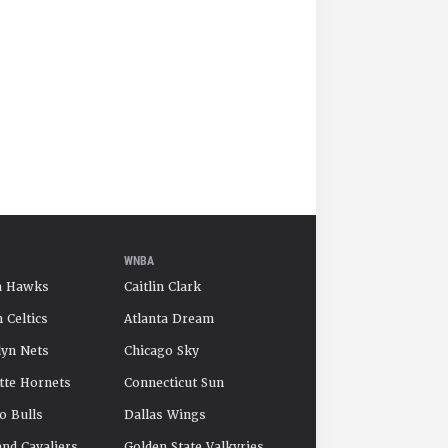
WNBA
a Hawks
Caitlin Clark
 Celtics
Atlanta Dream
yn Nets
Chicago Sky
tte Hornets
Connecticut Sun
o Bulls
Dallas Wings
and Cavaliers
Golden State Valkyries