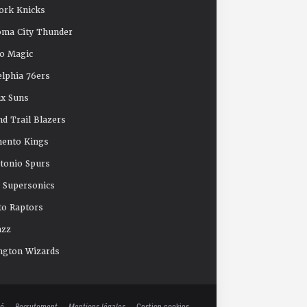
ork Knicks
oma City Thunder
o Magic
elphia 76ers
x Suns
nd Trail Blazers
mento Kings
tonio Spurs
e Supersonics
o Raptors
azz
ngton Wizards
té
Recrutement
Mentions légales
Gestion cookies