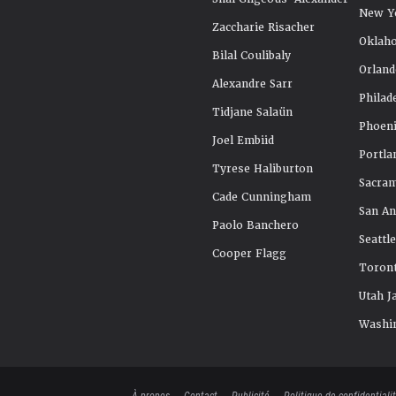
New Y
Zaccharie Risacher
Oklah
Bilal Coulibaly
Orland
Alexandre Sarr
Philad
Tidjane Salaün
Phoeni
Joel Embiid
Portla
Tyrese Haliburton
Sacra
Cade Cunningham
San An
Paolo Banchero
Seattl
Cooper Flagg
Toront
Utah J
Washi
À propos
Contact
Publicité
Politique de confidentiali