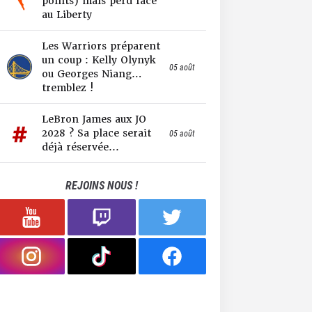
points) mais perd face
au Liberty
Les Warriors préparent
un coup : Kelly Olynyk
05 août
ou Georges Niang…
tremblez !
LeBron James aux JO
2028 ? Sa place serait
05 août
déjà réservée...
REJOINS NOUS !