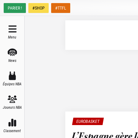
PARIER !
#SHOP
#TTFL
Menu
News
Équipes NBA
Joueurs NBA
EUROBASKET
Classement
L’Espagne gère l