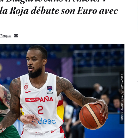
 la Roja débute son Euro avec
 Taupin
SOURCE IMAGE : FIBA / @EUROBASKET