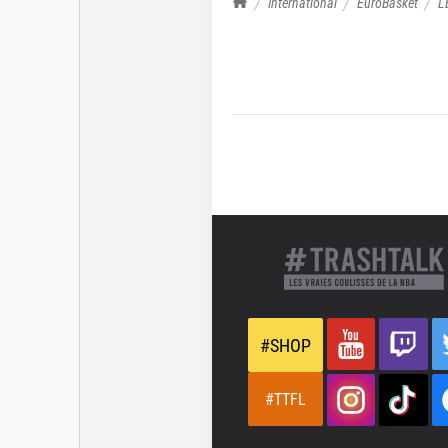
TrashTalk Actu NBA
International
EuroBasket
L
#SHOP
#TTFL