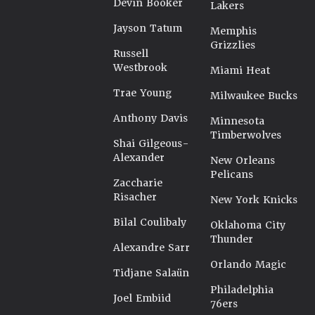
Devin Booker
Lakers
Jayson Tatum
Memphis
Grizzlies
Russell
Westbrook
Miami Heat
Trae Young
Milwaukee Bucks
Anthony Davis
Minnesota
Timberwolves
Shai Gilgeous-
Alexander
New Orleans
Pelicans
Zaccharie
Risacher
New York Knicks
Bilal Coulibaly
Oklahoma City
Thunder
Alexandre Sarr
Orlando Magic
Tidjane Salaün
Philadelphia
Joel Embiid
76ers