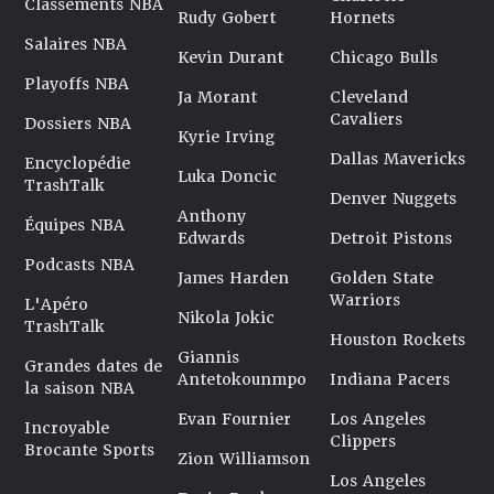
Classements NBA
Rudy Gobert
Hornets
Salaires NBA
Kevin Durant
Chicago Bulls
Playoffs NBA
Ja Morant
Cleveland
Cavaliers
Dossiers NBA
Kyrie Irving
Dallas Mavericks
Encyclopédie
Luka Doncic
TrashTalk
Denver Nuggets
Anthony
Équipes NBA
Edwards
Detroit Pistons
Podcasts NBA
James Harden
Golden State
Warriors
L'Apéro
Nikola Jokic
TrashTalk
Houston Rockets
Giannis
Grandes dates de
Antetokounmpo
Indiana Pacers
la saison NBA
Evan Fournier
Los Angeles
Incroyable
Clippers
Brocante Sports
Zion Williamson
Los Angeles