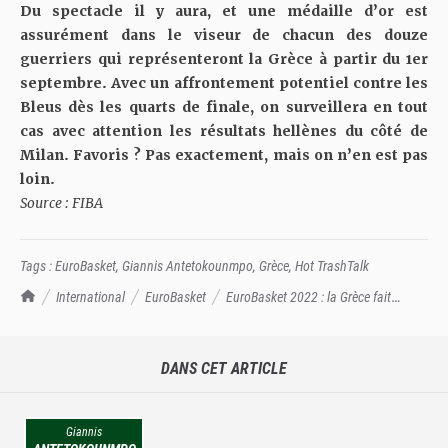
Du spectacle il y aura, et une médaille d’or est
assurément dans le viseur de chacun des douze
guerriers qui représenteront la Grèce à partir du 1er
septembre. Avec un affrontement potentiel contre les
Bleus dès les quarts de finale, on surveillera en tout
cas avec attention les résultats hellènes du côté de
Milan. Favoris ? Pas exactement, mais on n’en est pas
loin.
Source : FIBA
Tags :
EuroBasket
,
Giannis Antetokounmpo
,
Grèce
,
Hot TrashTalk
TrashTalk Actu NBA
International
EuroBasket
EuroBasket 2022 : la Grèce fait
évidemment partie des favoris
DANS CET ARTICLE
Giannis