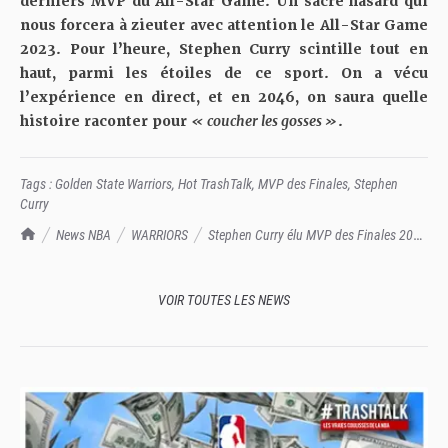
derniers MVP du All-Star Game
. Un sacré hasard qui
nous forcera à zieuter avec attention le All-Star Game
2023. Pour l’heure, Stephen Curry scintille tout en
haut, parmi les étoiles de ce sport. On a vécu
l’expérience en direct, et en 2046, on saura quelle
histoire raconter pour
« coucher les gosses »
.
Tags :
Golden State Warriors
,
Hot TrashTalk
,
MVP des Finales
,
Stephen
Curry
TrashTalk Actu NBA
News NBA
WARRIORS
Stephen Curry élu MVP des Finales 2022
: à 34 ans, le Chef a tout gagné
VOIR TOUTES LES NEWS