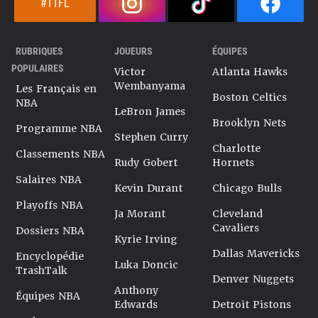
#TTFL
RUBRIQUES
JOUEURS
ÉQUIPES
POPULAIRES
Victor
Atlanta Hawks
Wembanyama
Les Français en
Boston Celtics
NBA
LeBron James
Brooklyn Nets
Programme NBA
Stephen Curry
Charlotte
Classements NBA
Rudy Gobert
Hornets
Salaires NBA
Kevin Durant
Chicago Bulls
Playoffs NBA
Ja Morant
Cleveland
Cavaliers
Dossiers NBA
Kyrie Irving
Dallas Mavericks
Encyclopédie
Luka Doncic
TrashTalk
Denver Nuggets
Anthony
Équipes NBA
Edwards
Detroit Pistons