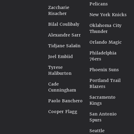
Pelicans
Zaccharie
Risacher
New York Knicks
Bilal Coulibaly
Oklahoma City
Thunder
Alexandre Sarr
Orlando Magic
Tidjane Salaün
Philadelphia
Joel Embiid
76ers
Tyrese
Phoenix Suns
Haliburton
Portland Trail
Cade
Blazers
Cunningham
Sacramento
Paolo Banchero
Kings
Cooper Flagg
San Antonio
Spurs
Seattle