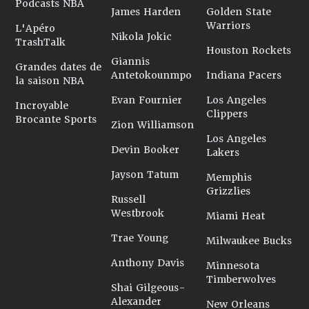
Podcasts NBA
James Harden
Golden State
Warriors
L'Apéro
Nikola Jokic
TrashTalk
Houston Rockets
Giannis
Grandes dates de
Antetokounmpo
Indiana Pacers
la saison NBA
Evan Fournier
Los Angeles
Incroyable
Clippers
Brocante Sports
Zion Williamson
Los Angeles
Devin Booker
Lakers
Jayson Tatum
Memphis
Grizzlies
Russell
Westbrook
Miami Heat
Trae Young
Milwaukee Bucks
Anthony Davis
Minnesota
Timberwolves
Shai Gilgeous-
Alexander
New Orleans