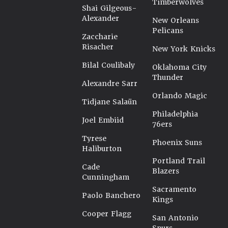
Timberwolves
Shai Gilgeous-
Alexander
New Orleans
Pelicans
Zaccharie
Risacher
New York Knicks
Bilal Coulibaly
Oklahoma City
Thunder
Alexandre Sarr
Orlando Magic
Tidjane Salaün
Philadelphia
Joel Embiid
76ers
Tyrese
Phoenix Suns
Haliburton
Portland Trail
Cade
Blazers
Cunningham
Sacramento
Paolo Banchero
Kings
Cooper Flagg
San Antonio