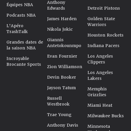
Anthony
Équipes NBA
Edwards
Detroit Pistons
Podcasts NBA
James Harden
Golden State
Warriors
L'Apéro
Nikola Jokic
TrashTalk
Houston Rockets
Giannis
Grandes dates de
Antetokounmpo
Indiana Pacers
la saison NBA
Evan Fournier
Los Angeles
Incroyable
Clippers
Brocante Sports
Zion Williamson
Los Angeles
Devin Booker
Lakers
Jayson Tatum
Memphis
Grizzlies
Russell
Westbrook
Miami Heat
Trae Young
Milwaukee Bucks
Anthony Davis
Minnesota