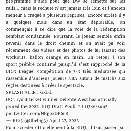
programme d’aide pour que DW se remette sur les
rails… mais la rechute n’est jamais très loin et l’ancien
meneur a craqué à plusieurs reprises.
Encore arrêté il y
a quelques mois dans un état déplorable
, on
commençait à se dire que la voie de la rédemption
semblait condamnée. Pourtant, le joueur semble enfin
revenir dans le droit chemin et on avait pu voir
récemment des vidéos et des photos de lui faisant des
workouts, ballon orange en main. Un retour à son
sport préféré confirmé puisqu’il s’est rapproché de la
BIG3 League, compétition de 3×3 très médiatisée qui
rassemble d’anciens joueurs NBA autour de matchs aux
règles destinées à créer le spectacle.
SPLASH ALERT 💦💦💦
DC Tryout ticket winner Delonte West has officially
joined the 2022 BIG3 Draft Pool!
#BIG3Season5
pic.twitter.com/NBgoxDP6u8
— BIG3 (@thebig3)
April 27, 2022
Pour accéder officiellement à la BIG3, il faut passer par