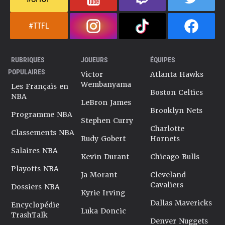
#TTFL
RUBRIQUES
JOUEURS
ÉQUIPES
POPULAIRES
Victor
Atlanta Hawks
Wembanyama
Les Français en
Boston Celtics
NBA
LeBron James
Brooklyn Nets
Programme NBA
Stephen Curry
Charlotte
Classements NBA
Rudy Gobert
Hornets
Salaires NBA
Kevin Durant
Chicago Bulls
Playoffs NBA
Ja Morant
Cleveland
Cavaliers
Dossiers NBA
Kyrie Irving
Dallas Mavericks
Encyclopédie
Luka Doncic
TrashTalk
Denver Nuggets