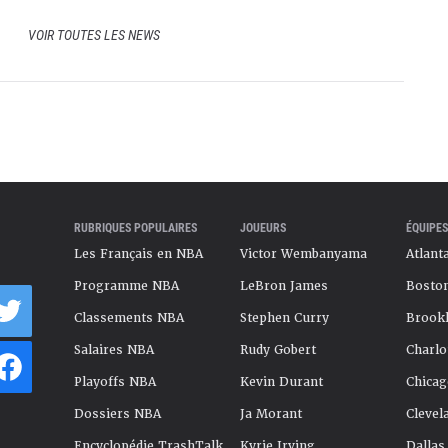
VOIR TOUTES LES NEWS
RUBRIQUES POPULAIRES
JOUEURS
ÉQUIPES
Les Français en NBA
Victor Wembanyama
Atlant
Programme NBA
LeBron James
Boston
Classements NBA
Stephen Curry
Brookl
Salaires NBA
Rudy Gobert
Charlo
Playoffs NBA
Kevin Durant
Chicag
Dossiers NBA
Ja Morant
Clevel
Encyclopédie TrashTalk
Kyrie Irving
Dallas