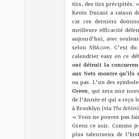
tirs, des tirs précipités. 
Kevin Durant a raison d
car ces derniers domine
meilleure efficacité défe
aujourd’hui
, avec seulem
selon
NBA.com
. C’est du
calendrier easy en ce d
ont détruit la concurren
aux Nets montre qu’ils s
ou pas. L’un des symbole
Green
, qui sera une nouv
de l’Année et qui a reçu 
à Brooklyn (via
The Athleti
« Vous ne pouvez pas fai
Green ce soir. Comme je l
plus talentueux de l’hist