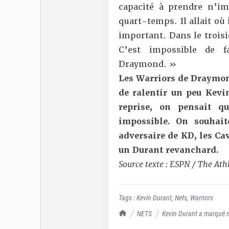
capacité à prendre n’im
quart-temps. Il allait où 
important. Dans le trois
C’est impossible de f
Draymond. »
Les Warriors de Draymond
de ralentir un peu Kevin
reprise, on pensait q
impossible. On souhai
adversaire de KD, les Cav
un Durant revanchard.
Source texte : ESPN / The Athl
Tags :
Kevin Durant
,
Nets
,
Warriors
TrashTalk Actu NBA
NETS
Kevin Durant a marqué mo
fin du monde est proche