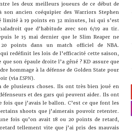
entre les deux meilleurs joueurs de ce début de
 à son ancien coéquipier des Warriors Stephen
 limité à 19 points en 32 minutes, lui qui s’est
ladroit que d’habitude avec son 6/19 au tir.
epuis le 15 mai dernier que le Slim Reaper ne
20 points dans un match officiel de NBA.
ui redéfinit les lois de l’efficacité cette saison
,
ce que son
épaule droite
l’a gêné ? KD assure que
endre hommage à la défense de Golden State pour
oir (via
ESPN
).
de plusieurs choses. Ils ont très bien joué en
défenseurs et des gars qui peuvent aider. Ils ont
fois que j’avais le ballon. C’est ce que font les
certains shoots que j’aimerais pouvoir retenter.
une fois qu’on avait 18 ou 20 points de retard,
retard tellement vite que j’ai pris des mauvais