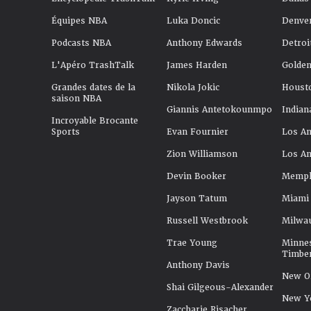
Équipes NBA
Luka Doncic
Denve
Podcasts NBA
Anthony Edwards
Detroi
L'Apéro TrashTalk
James Harden
Golden
Grandes dates de la
Nikola Jokic
Houst
saison NBA
Giannis Antetokounmpo
Indian
Incroyable Brocante
Sports
Evan Fournier
Los An
Zion Williamson
Los An
Devin Booker
Memphi
Jayson Tatum
Miami
Russell Westbrook
Milwa
Trae Young
Minne
Timbe
Anthony Davis
New Or
Shai Gilgeous-Alexander
New Y
Zaccharie Risacher