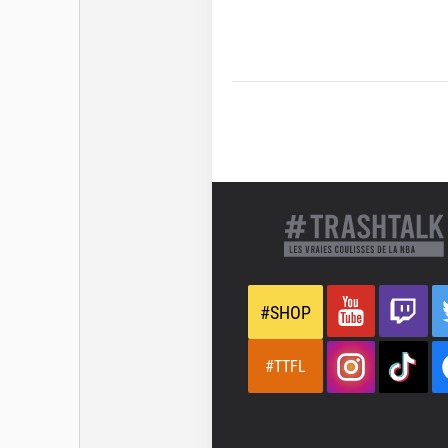
#SHOP
#TTFL