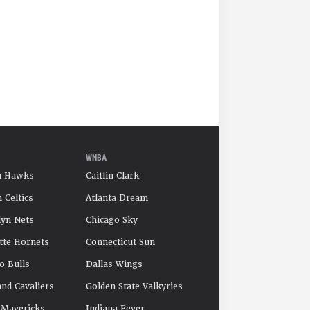
WNBA
a Hawks
Caitlin Clark
 Celtics
Atlanta Dream
yn Nets
Chicago Sky
tte Hornets
Connecticut Sun
o Bulls
Dallas Wings
and Cavaliers
Golden State Valkyries
 Mavericks
Indiana Fever