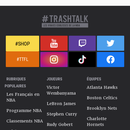
#SHOP
#TTFL
RUBRIQUES
JOUEURS
ÉQUIPES
POPULAIRES
Victor
Atlanta Hawks
Wembanyama
Les Français en
Boston Celtics
NBA
LeBron James
Brooklyn Nets
Programme NBA
Stephen Curry
Charlotte
Classements NBA
Rudy Gobert
Hornets