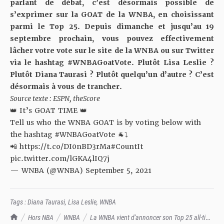
parlant de débat, c’est désormais possible de
s’exprimer sur la GOAT de la WNBA, en choisissant
parmi le Top 25. Depuis dimanche et jusqu’au 19
septembre prochain, vous pouvez effectivement
lâcher votre vote sur
le site de la WNBA
ou sur Twitter
via le hashtag #WNBAGoatVote. Plutôt Lisa Leslie ?
Plutôt Diana Taurasi ? Plutôt quelqu’un d’autre ? C’est
désormais à vous de trancher.
Source texte : ESPN, theScore
👑 It’s GOAT TIME 👑
Tell us who the WNBA GOAT is by voting below with
the hashtag
#WNBAGoatVote
🐐⤵
📲
https://t.co/DI0nBD3rMa
#CountIt
pic.twitter.com/lGKA4lIQ7j
— WNBA (@WNBA)
September 5, 2021
Tags :
Diana Taurasi
,
Lisa Leslie
,
WNBA
TrashTalk Actu NBA
Hors NBA
WNBA
La WNBA vient d'annoncer son Top 25 all-time