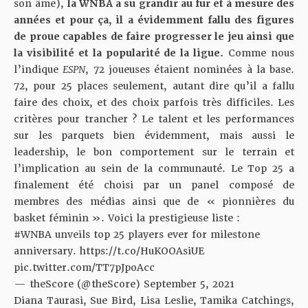
son âme),
la WNBA a su grandir au fur et à mesure des
années et pour ça, il a évidemment fallu des figures
de proue capables de faire progresser le jeu ainsi que
la visibilité et la popularité de la ligue.
Comme nous
l’indique
ESPN
, 72 joueuses étaient nominées à la base.
72, pour 25 places seulement, autant dire qu’il a fallu
faire des choix, et des choix parfois très difficiles. Les
critères pour trancher ? Le talent et les performances
sur les parquets bien évidemment, mais aussi le
leadership, le bon comportement sur le terrain et
l’implication au sein de la communauté. Le Top 25 a
finalement été choisi par un panel composé de
membres des médias ainsi que de « pionnières du
basket féminin ». Voici la prestigieuse liste :
#WNBA
unveils top 25 players ever for milestone
anniversary.
https://t.co/HuKOOAsiUE
pic.twitter.com/TT7pJpoAcc
— theScore (@theScore)
September 5, 2021
Diana Taurasi, Sue Bird, Lisa Leslie, Tamika Catchings,