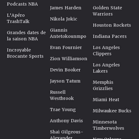
Podcasts NBA
James Harden
Golden State
Warriors
L'Apéro
Nikola Jokic
TrashTalk
Houston Rockets
Giannis
Grandes dates de
Antetokounmpo
Indiana Pacers
la saison NBA
Evan Fournier
Los Angeles
Incroyable
Clippers
Brocante Sports
Zion Williamson
Los Angeles
Devin Booker
Lakers
Jayson Tatum
Memphis
Grizzlies
Russell
Westbrook
Miami Heat
Trae Young
Milwaukee Bucks
Anthony Davis
Minnesota
Timberwolves
Shai Gilgeous-
Alexander