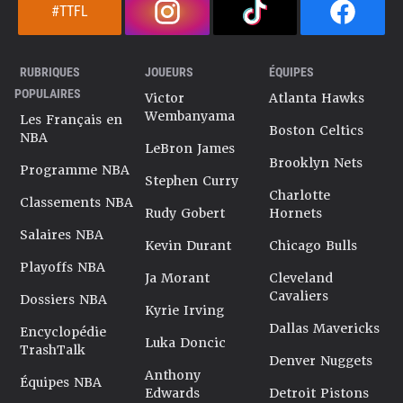
#TTFL
RUBRIQUES
JOUEURS
ÉQUIPES
POPULAIRES
Victor
Atlanta Hawks
Wembanyama
Les Français en
Boston Celtics
NBA
LeBron James
Brooklyn Nets
Programme NBA
Stephen Curry
Charlotte
Classements NBA
Rudy Gobert
Hornets
Salaires NBA
Kevin Durant
Chicago Bulls
Playoffs NBA
Ja Morant
Cleveland
Cavaliers
Dossiers NBA
Kyrie Irving
Dallas Mavericks
Encyclopédie
Luka Doncic
TrashTalk
Denver Nuggets
Anthony
Équipes NBA
Edwards
Detroit Pistons