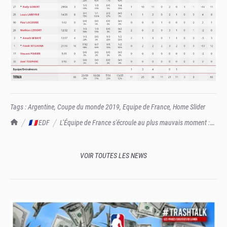
Tags :
Argentine
,
Coupe du monde 2019
,
Equipe de France
,
Home Slider
TrashTalk Actu NBA
🇫🇷 EDF
L’Équipe de France s'écroule au plus mauvais moment :
immense Argentine, immense Scola, immense déception, immenses regrets
VOIR TOUTES LES NEWS