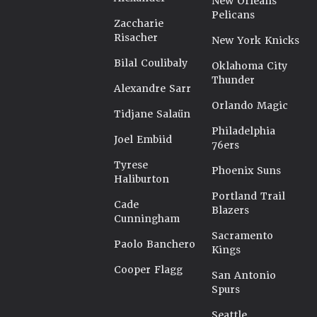
New Orleans
Pelicans
Zaccharie
Risacher
New York Knicks
Bilal Coulibaly
Oklahoma City
Thunder
Alexandre Sarr
Orlando Magic
Tidjane Salaün
Philadelphia
Joel Embiid
76ers
Tyrese
Phoenix Suns
Haliburton
Portland Trail
Cade
Blazers
Cunningham
Sacramento
Paolo Banchero
Kings
Cooper Flagg
San Antonio
Spurs
Seattle