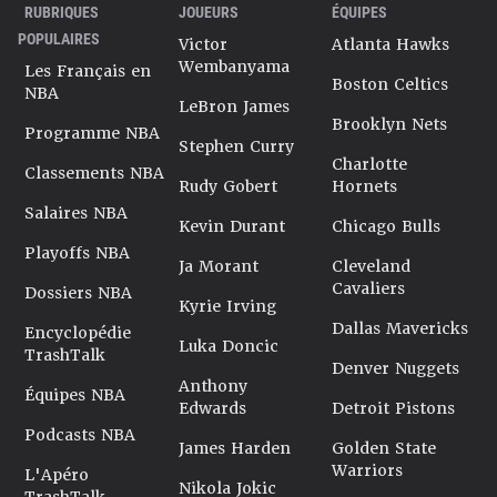
RUBRIQUES
JOUEURS
ÉQUIPES
POPULAIRES
Victor
Atlanta Hawks
Wembanyama
Les Français en
Boston Celtics
NBA
LeBron James
Brooklyn Nets
Programme NBA
Stephen Curry
Charlotte
Classements NBA
Rudy Gobert
Hornets
Salaires NBA
Kevin Durant
Chicago Bulls
Playoffs NBA
Ja Morant
Cleveland
Cavaliers
Dossiers NBA
Kyrie Irving
Dallas Mavericks
Encyclopédie
Luka Doncic
TrashTalk
Denver Nuggets
Anthony
Équipes NBA
Edwards
Detroit Pistons
Podcasts NBA
James Harden
Golden State
Warriors
L'Apéro
Nikola Jokic