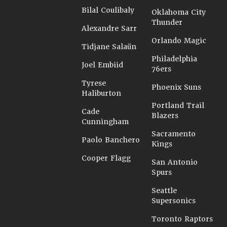
Bilal Coulibaly
Oklahoma City
Thunder
Alexandre Sarr
Orlando Magic
Tidjane Salaün
Philadelphia
Joel Embiid
76ers
Tyrese
Phoenix Suns
Haliburton
Portland Trail
Cade
Blazers
Cunningham
Sacramento
Paolo Banchero
Kings
Cooper Flagg
San Antonio
Spurs
Seattle
Supersonics
Toronto Raptors