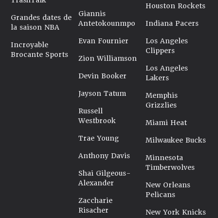
TrashTalk
Houston Rockets
Giannis
Grandes dates de
Antetokounmpo
Indiana Pacers
la saison NBA
Evan Fournier
Los Angeles
Incroyable
Clippers
Brocante Sports
Zion Williamson
Los Angeles
Devin Booker
Lakers
Jayson Tatum
Memphis
Grizzlies
Russell
Westbrook
Miami Heat
Trae Young
Milwaukee Bucks
Anthony Davis
Minnesota
Timberwolves
Shai Gilgeous-
Alexander
New Orleans
Pelicans
Zaccharie
Risacher
New York Knicks