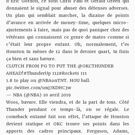
d’Eric Gordon, ce sont Chris Paul et Gerald Green qui
donnaient le signal pour abuser des défenses adverses.
Un plan qui semblait marcher, la dizaine de points
d’avance en arrivée de money-time, quelques micro-
ajustements à faire, mais pas de quoi paniquer chez des
vétérans qui connaissent ce genre de matos comme si
c’était leur propre enfant. Oh, normalement, t’es
Houston tu mènes de 12 dans le dernier quart, tu finis
ça bien et sans bavure.
CLUTCH FROM PG TO PUT THE
@OKCTHUNDER
AHEAD!
#ThunderUp
112
#Rockets
111
1.8 to play on
@NBAonTNT
. HOU ball.
pic.twitter.com/smj7KDHC3w
— NBA (@NBA)
10 avril 2019
Woos, bavure. Elle viendra, et de la part de tous. Côté
Thunder pendant ce temps-là, on se régale. Le
comeback entamé fait son effet, l’attaque de Houston
devient statique et OKC trouve ses points dans les
apports des cadres principaux. Ferguson, Adams,