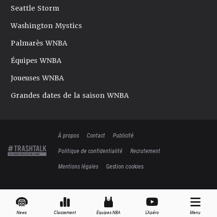
Seattle Storm
Washington Mystics
Palmarès WNBA
Équipes WNBA
Joueuses WNBA
Grandes dates de la saison WNBA
À propos
Contact
Publicité
Politique de confidentialité
Recrutement
Mentions légales
Gestion cookies
News
Classement
Équipes NBA
L'Apéro
Menu