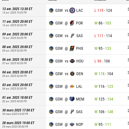
13 avr. 2025 13:30
ET
GSW
vs
LAC
L
119
-
124
13 avr. 2025 19:30
FR
11 avr. 2025 20:00
ET
GSW
@
POR
W
86
-
103
12 avr. 2025 02:00
FR
09 avr. 2025 20:00
ET
GSW
vs
SAS
L
111
-
114
10 avr. 2025 02:00
FR
08 avr. 2025 20:00
ET
GSW
@
PHX
W
95
-
133
09 avr. 2025 02:00
FR
06 avr. 2025 18:30
ET
GSW
vs
HOU
L
96
-
106
07 avr. 2025 00:30
FR
04 avr. 2025 20:00
ET
GSW
vs
DEN
W
118
-
104
05 avr. 2025 02:00
FR
03 avr. 2025 20:00
ET
GSW
@
LAL
W
116
-
123
04 avr. 2025 02:00
FR
01 avr. 2025 18:00
ET
GSW
@
MEM
W
125
-
134
02 avr. 2025 00:00
FR
30 mars 2025 17:00
ET
GSW
@
SAS
W
106
-
148
30 mars 2025 23:00
FR
28 mars 2025 19:00
ET
GSW
@
NOP
W
95
-
111
29 mars 2025 00:00
FR