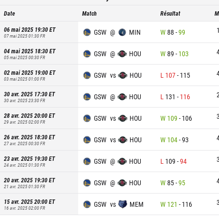
Date
Match
Résultat
M
06 mai 2025 19:30
ET
GSW
@
MIN
W
88
-
99
07 mai 2025 01:30
FR
04 mai 2025 18:30
ET
GSW
@
HOU
W
89
-
103
05 mai 2025 00:30
FR
02 mai 2025 19:00
ET
GSW
vs
HOU
L
107
-
115
03 mai 2025 01:00
FR
30 avr. 2025 17:30
ET
GSW
@
HOU
L
131
-
116
30 avr. 2025 23:30
FR
28 avr. 2025 20:00
ET
GSW
vs
HOU
W
109
-
106
29 avr. 2025 02:00
FR
26 avr. 2025 18:30
ET
GSW
vs
HOU
W
104
-
93
27 avr. 2025 00:30
FR
23 avr. 2025 19:30
ET
GSW
@
HOU
L
109
-
94
24 avr. 2025 01:30
FR
20 avr. 2025 19:30
ET
GSW
@
HOU
W
85
-
95
21 avr. 2025 01:30
FR
15 avr. 2025 20:00
ET
GSW
vs
MEM
W
121
-
116
16 avr. 2025 02:00
FR