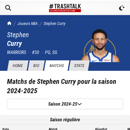
TrashTalk Actu NBA
Joueurs NBA
Stephen
Curry
Stephen
Curry
WARRIORS
·
#
30
·
PG, SG
HOME
BIO
MATCHS
STATS
Matchs de
Stephen Curry
pour la saison
2024-2025
Saison 2024-25
Saison régulière
Date
Match
Résultat
M