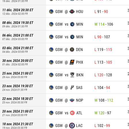
16 déc. 2024 01:30
FR
11 déc. 2024 20:30
ET
GSW
@
HOU
L
91
-
90
12 déc. 2024 02:30
FR
08 déc. 2024 19:30
ET
GSW
vs
MIN
W
114
-
106
09 déc. 2024 01:30
FR
06 déc. 2024 21:00
ET
GSW
vs
MIN
L
90
-
107
07 déc. 2024 03:00
FR
03 déc. 2024 21:00
ET
GSW
@
DEN
L
119
-
115
04 déc. 2024 03:00
FR
30 nov. 2024 20:00
ET
GSW
@
PHX
L
113
-
105
01 déc. 2024 02:00
FR
25 nov. 2024 21:00
ET
GSW
vs
BKN
L
120
-
128
26 nov. 2024 03:00
FR
23 nov. 2024 19:30
ET
GSW
@
SAS
L
104
-
94
24 nov. 2024 01:30
FR
22 nov. 2024 18:30
ET
GSW
@
NOP
W
108
-
112
23 nov. 2024 00:30
FR
20 nov. 2024 21:00
ET
GSW
vs
ATL
W
120
-
97
21 nov. 2024 03:00
FR
18 nov. 2024 21:30
ET
GSW
@
LAC
L
102
-
99
19 nov. 2024 03:30
FR