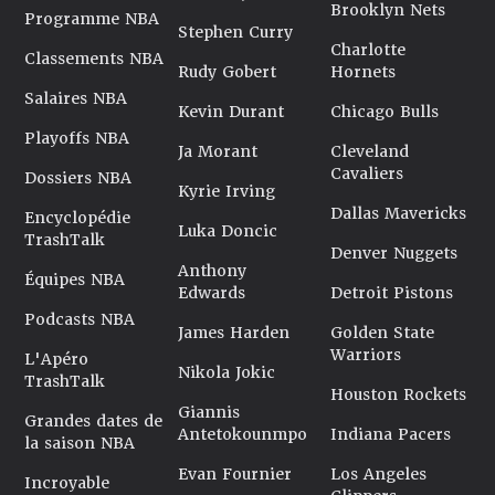
Brooklyn Nets
Programme NBA
Stephen Curry
Charlotte
Classements NBA
Rudy Gobert
Hornets
Salaires NBA
Kevin Durant
Chicago Bulls
Playoffs NBA
Ja Morant
Cleveland
Cavaliers
Dossiers NBA
Kyrie Irving
Dallas Mavericks
Encyclopédie
Luka Doncic
TrashTalk
Denver Nuggets
Anthony
Équipes NBA
Edwards
Detroit Pistons
Podcasts NBA
James Harden
Golden State
Warriors
L'Apéro
Nikola Jokic
TrashTalk
Houston Rockets
Giannis
Grandes dates de
Antetokounmpo
Indiana Pacers
la saison NBA
Evan Fournier
Los Angeles
Incroyable