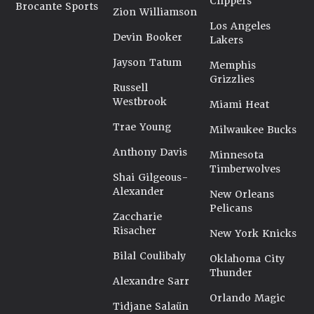
Clippers
Brocante Sports
Zion Williamson
Los Angeles
Devin Booker
Lakers
Jayson Tatum
Memphis
Grizzlies
Russell
Westbrook
Miami Heat
Trae Young
Milwaukee Bucks
Anthony Davis
Minnesota
Timberwolves
Shai Gilgeous-
Alexander
New Orleans
Pelicans
Zaccharie
Risacher
New York Knicks
Bilal Coulibaly
Oklahoma City
Thunder
Alexandre Sarr
Orlando Magic
Tidjane Salaün