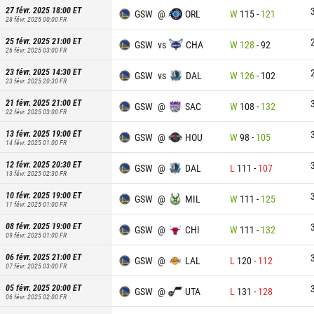
27 févr. 2025 18:00
ET
GSW
@
ORL
W
115
-
121
28 févr. 2025 00:00
FR
25 févr. 2025 21:00
ET
GSW
vs
CHA
W
128
-
92
26 févr. 2025 03:00
FR
23 févr. 2025 14:30
ET
GSW
vs
DAL
W
126
-
102
23 févr. 2025 20:30
FR
21 févr. 2025 21:00
ET
GSW
@
SAC
W
108
-
132
22 févr. 2025 03:00
FR
13 févr. 2025 19:00
ET
GSW
@
HOU
W
98
-
105
14 févr. 2025 01:00
FR
12 févr. 2025 20:30
ET
GSW
@
DAL
L
111
-
107
13 févr. 2025 02:30
FR
10 févr. 2025 19:00
ET
GSW
@
MIL
W
111
-
125
11 févr. 2025 01:00
FR
08 févr. 2025 19:00
ET
GSW
@
CHI
W
111
-
132
09 févr. 2025 01:00
FR
06 févr. 2025 21:00
ET
GSW
@
LAL
L
120
-
112
07 févr. 2025 03:00
FR
05 févr. 2025 20:00
ET
GSW
@
UTA
L
131
-
128
06 févr. 2025 02:00
FR