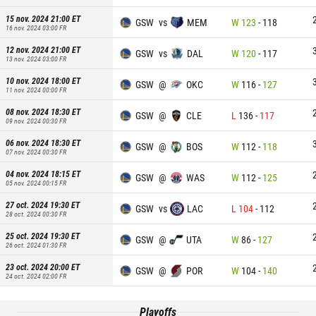
15 nov. 2024 21:00
ET
GSW
vs
MEM
W
123
-
118
16 nov. 2024 03:00
FR
12 nov. 2024 21:00
ET
GSW
vs
DAL
W
120
-
117
13 nov. 2024 03:00
FR
10 nov. 2024 18:00
ET
GSW
@
OKC
W
116
-
127
11 nov. 2024 00:00
FR
08 nov. 2024 18:30
ET
GSW
@
CLE
L
136
-
117
09 nov. 2024 00:30
FR
06 nov. 2024 18:30
ET
GSW
@
BOS
W
112
-
118
07 nov. 2024 00:30
FR
04 nov. 2024 18:15
ET
GSW
@
WAS
W
112
-
125
05 nov. 2024 00:15
FR
27 oct. 2024 19:30
ET
GSW
vs
LAC
L
104
-
112
28 oct. 2024 00:30
FR
25 oct. 2024 19:30
ET
GSW
@
UTA
W
86
-
127
26 oct. 2024 01:30
FR
23 oct. 2024 20:00
ET
GSW
@
POR
W
104
-
140
24 oct. 2024 02:00
FR
Playoffs