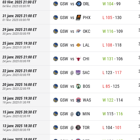
03 févr. 2025 21:00
ET
GSW
vs
ORL
W
104
-
99
04 févr. 2025 03:00
FR
31 janv. 2025 21:00
ET
GSW
vs
PHX
L
105
-
130
01 févr. 2025 03:00
FR
29 janv. 2025 21:00
ET
GSW
vs
OKC
W
116
-
109
30 janv. 2025 03:00
FR
25 janv. 2025 19:30
ET
GSW
vs
LAL
L
108
-
118
26 janv. 2025 01:30
FR
23 janv. 2025 21:00
ET
GSW
vs
CHI
W
131
-
106
24 janv. 2025 03:00
FR
22 janv. 2025 21:00
ET
GSW
@
SAC
L
123
-
117
23 janv. 2025 03:00
FR
20 janv. 2025 16:00
ET
GSW
vs
BOS
L
85
-
125
20 janv. 2025 22:00
FR
18 janv. 2025 19:30
ET
GSW
vs
WAS
W
122
-
114
19 janv. 2025 01:30
FR
15 janv. 2025 20:30
ET
GSW
@
MIN
W
115
-
116
16 janv. 2025 02:30
FR
13 janv. 2025 18:30
ET
GSW
@
TOR
L
104
-
101
14 janv. 2025 00:30
FR
09 janv. 2025 18:00
ET