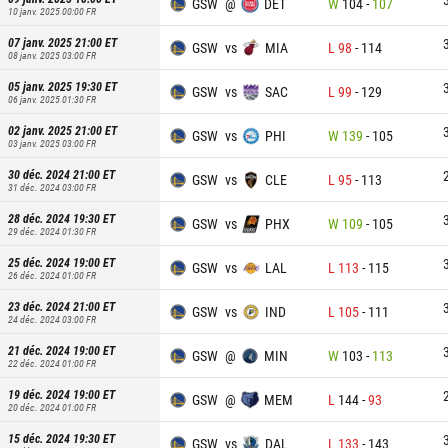
GSW
@
DET
W
104
-
107
10 janv. 2025 00:00
FR
07 janv. 2025 21:00
ET
GSW
vs
MIA
L
98
-
114
08 janv. 2025 03:00
FR
05 janv. 2025 19:30
ET
GSW
vs
SAC
L
99
-
129
06 janv. 2025 01:30
FR
02 janv. 2025 21:00
ET
GSW
vs
PHI
W
139
-
105
03 janv. 2025 03:00
FR
30 déc. 2024 21:00
ET
GSW
vs
CLE
L
95
-
113
31 déc. 2024 03:00
FR
28 déc. 2024 19:30
ET
GSW
vs
PHX
W
109
-
105
29 déc. 2024 01:30
FR
25 déc. 2024 19:00
ET
GSW
vs
LAL
L
113
-
115
26 déc. 2024 01:00
FR
23 déc. 2024 21:00
ET
GSW
vs
IND
L
105
-
111
24 déc. 2024 03:00
FR
21 déc. 2024 19:00
ET
GSW
@
MIN
W
103
-
113
22 déc. 2024 01:00
FR
19 déc. 2024 19:00
ET
GSW
@
MEM
L
144
-
93
20 déc. 2024 01:00
FR
15 déc. 2024 19:30
ET
GSW
vs
DAL
L
133
-
143