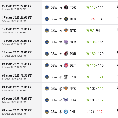
20 mars 2025 21:00
ET
GSW
vs
TOR
W
117
-
114
21 mars 2025 02:00
FR
17 mars 2025 21:00
ET
GSW
vs
DEN
L
105
-
114
18 mars 2025 02:00
FR
15 mars 2025 19:30
ET
GSW
vs
NYK
W
97
-
94
16 mars 2025 00:30
FR
13 mars 2025 21:00
ET
GSW
vs
SAC
W
130
-
104
14 mars 2025 02:00
FR
10 mars 2025 21:00
ET
GSW
vs
POR
W
130
-
120
11 mars 2025 02:00
FR
08 mars 2025 19:30
ET
GSW
vs
DET
W
115
-
110
09 mars 2025 01:30
FR
06 mars 2025 18:30
ET
GSW
@
BKN
W
119
-
121
07 mars 2025 00:30
FR
04 mars 2025 18:30
ET
GSW
@
NYK
W
102
-
114
05 mars 2025 00:30
FR
03 mars 2025 18:00
ET
GSW
@
CHA
W
101
-
119
04 mars 2025 00:00
FR
01 mars 2025 19:30
ET
GSW
@
PHI
L
126
-
119
02 mars 2025 01:30
FR