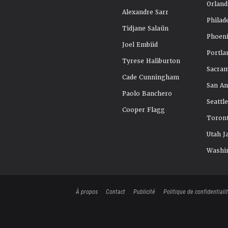
Orland
Alexandre Sarr
Philad
Tidjane Salaün
Phoeni
Joel Embiid
Portla
Tyrese Haliburton
Sacra
Cade Cunningham
San An
Paolo Banchero
Seattl
Cooper Flagg
Toront
Utah J
Washi
À propos
Contact
Publicité
Politique de confidentiali