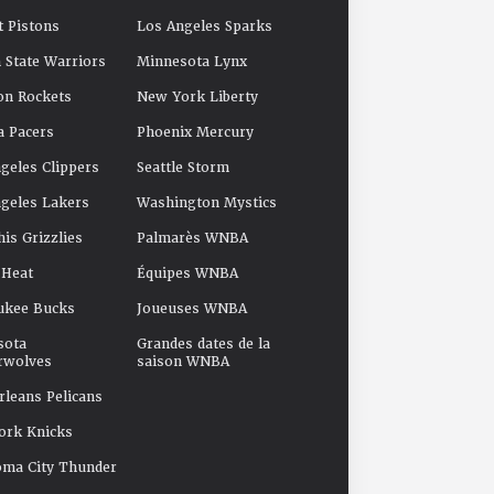
t Pistons
Los Angeles Sparks
 State Warriors
Minnesota Lynx
on Rockets
New York Liberty
a Pacers
Phoenix Mercury
geles Clippers
Seattle Storm
geles Lakers
Washington Mystics
s Grizzlies
Palmarès WNBA
 Heat
Équipes WNBA
ukee Bucks
Joueuses WNBA
sota
Grandes dates de la
rwolves
saison WNBA
leans Pelicans
ork Knicks
oma City Thunder