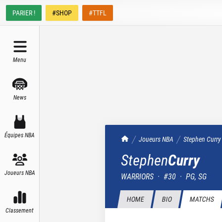
PARIER !
#SHOP
#TTFL
Menu
News
Équipes NBA
TrashTalk Actu NBA
Joueurs NBA
Stephen
Curry
Stephen
Curry
Joueurs NBA
WARRIORS
·
#
30
·
PG, SG
HOME
BIO
MATCHS
Classement