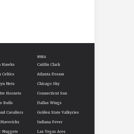
WNBA
a Hawks
Caitlin Clark
 Celtics
Atlanta Dream
yn Nets
Chicago Sky
tte Hornets
Connecticut Sun
o Bulls
Dallas Wings
and Cavaliers
Golden State Valkyries
 Mavericks
Indiana Fever
r Nuggets
Las Vegas Aces