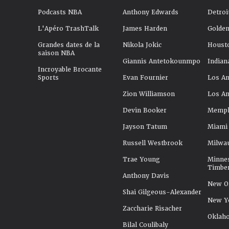
Podcasts NBA
Anthony Edwards
Detroi
L'Apéro TrashTalk
James Harden
Golden
Grandes dates de la
Nikola Jokic
Houst
saison NBA
Giannis Antetokounmpo
Indian
Incroyable Brocante
Sports
Evan Fournier
Los An
Zion Williamson
Los An
Devin Booker
Memphi
Jayson Tatum
Miami
Russell Westbrook
Milwa
Trae Young
Minne
Timbe
Anthony Davis
New Or
Shai Gilgeous-Alexander
New Y
Zaccharie Risacher
Oklah
Bilal Coulibaly