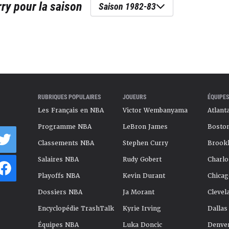
rry
pour la saison
Saison 1982-83
RUBRIQUES POPULAIRES
JOUEURS
ÉQUIPES
Les Français en NBA
Victor Wembanyama
Atlant
Programme NBA
LeBron James
Boston
Classements NBA
Stephen Curry
Brookl
Salaires NBA
Rudy Gobert
Charlo
Playoffs NBA
Kevin Durant
Chicag
Dossiers NBA
Ja Morant
Clevel
Encyclopédie TrashTalk
Kyrie Irving
Dallas
Équipes NBA
Luka Doncic
Denve