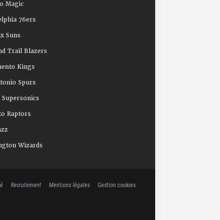
o Magic
elphia 76ers
x Suns
nd Trail Blazers
mento Kings
tonio Spurs
e Supersonics
o Raptors
azz
ngton Wizards
té
Recrutement
Mentions légales
Gestion cookies