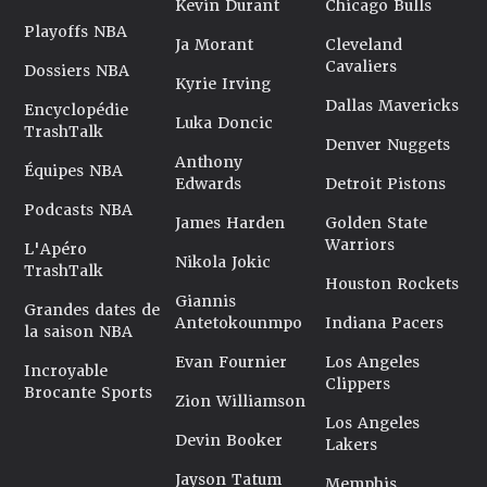
Kevin Durant
Chicago Bulls
Playoffs NBA
Ja Morant
Cleveland
Cavaliers
Dossiers NBA
Kyrie Irving
Dallas Mavericks
Encyclopédie
Luka Doncic
TrashTalk
Denver Nuggets
Anthony
Équipes NBA
Edwards
Detroit Pistons
Podcasts NBA
James Harden
Golden State
Warriors
L'Apéro
Nikola Jokic
TrashTalk
Houston Rockets
Giannis
Grandes dates de
Antetokounmpo
Indiana Pacers
la saison NBA
Evan Fournier
Los Angeles
Incroyable
Clippers
Brocante Sports
Zion Williamson
Los Angeles
Devin Booker
Lakers
Jayson Tatum
Memphis