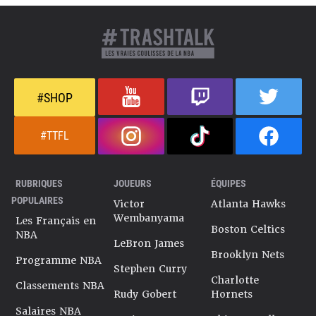
#SHOP
#TTFL
RUBRIQUES
JOUEURS
ÉQUIPES
POPULAIRES
Victor
Atlanta Hawks
Wembanyama
Les Français en
Boston Celtics
NBA
LeBron James
Brooklyn Nets
Programme NBA
Stephen Curry
Charlotte
Classements NBA
Rudy Gobert
Hornets
Salaires NBA