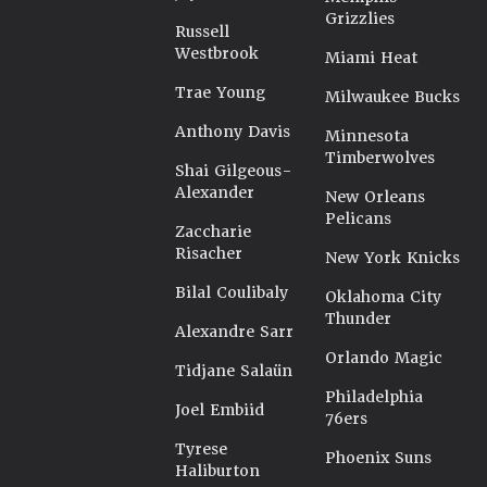
Grizzlies
Russell
Westbrook
Miami Heat
Trae Young
Milwaukee Bucks
Anthony Davis
Minnesota
Timberwolves
Shai Gilgeous-
Alexander
New Orleans
Pelicans
Zaccharie
Risacher
New York Knicks
Bilal Coulibaly
Oklahoma City
Thunder
Alexandre Sarr
Orlando Magic
Tidjane Salaün
Philadelphia
Joel Embiid
76ers
Tyrese
Phoenix Suns
Haliburton