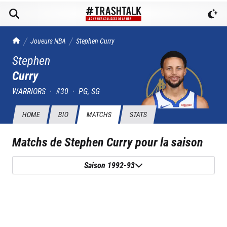
TrashTalk Actu NBA
Joueurs NBA
Stephen
Curry
Stephen
Curry
WARRIORS
·
#
30
·
PG, SG
HOME
BIO
MATCHS
STATS
Matchs de
Stephen Curry
pour la saison
Saison 1992-93