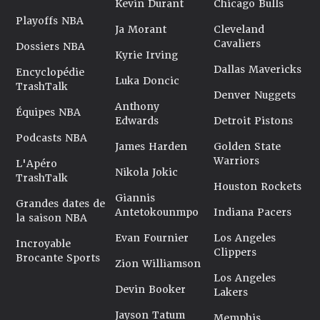
Kevin Durant
Chicago Bulls
Playoffs NBA
Ja Morant
Cleveland
Cavaliers
Dossiers NBA
Kyrie Irving
Dallas Mavericks
Encyclopédie
Luka Doncic
TrashTalk
Denver Nuggets
Anthony
Équipes NBA
Edwards
Detroit Pistons
Podcasts NBA
James Harden
Golden State
Warriors
L'Apéro
Nikola Jokic
TrashTalk
Houston Rockets
Giannis
Grandes dates de
Antetokounmpo
Indiana Pacers
la saison NBA
Evan Fournier
Los Angeles
Incroyable
Clippers
Brocante Sports
Zion Williamson
Los Angeles
Devin Booker
Lakers
Jayson Tatum
Memphis