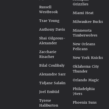
Grizzlies
Russell
Westbrook
Miami Heat
Trae Young
Milwaukee Bucks
Anthony Davis
Minnesota
Timberwolves
Shai Gilgeous-
Alexander
New Orleans
Pelicans
Zaccharie
Risacher
New York Knicks
Bilal Coulibaly
Oklahoma City
Thunder
Alexandre Sarr
Orlando Magic
Tidjane Salaün
Philadelphia
Joel Embiid
76ers
Tyrese
Phoenix Suns
Haliburton