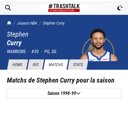
TrashTalk Actu NBA
Joueurs NBA
Stephen
Curry
Stephen
Curry
WARRIORS
·
#
30
·
PG, SG
HOME
BIO
MATCHS
STATS
Matchs de
Stephen Curry
pour la saison
Saison 1998-99