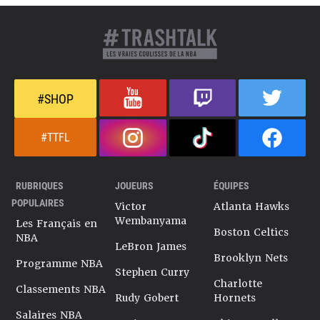
#SHOP
#TTFL
RUBRIQUES
JOUEURS
ÉQUIPES
POPULAIRES
Victor
Atlanta Hawks
Wembanyama
Les Français en
Boston Celtics
NBA
LeBron James
Brooklyn Nets
Programme NBA
Stephen Curry
Charlotte
Classements NBA
Rudy Gobert
Hornets
Salaires NBA