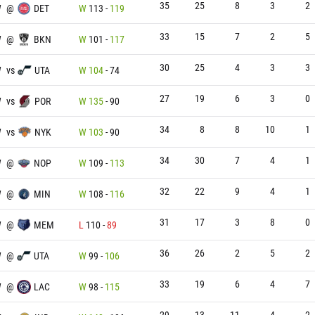
35
25
8
3
2
W
@
DET
W
113
-
119
33
15
7
2
5
W
@
BKN
W
101
-
117
30
25
4
3
3
W
vs
UTA
W
104
-
74
27
19
6
3
0
W
vs
POR
W
135
-
90
34
8
8
10
1
W
vs
NYK
W
103
-
90
34
30
7
4
1
W
@
NOP
W
109
-
113
32
22
9
4
1
W
@
MIN
W
108
-
116
31
17
3
8
0
W
@
MEM
L
110
-
89
36
26
2
5
2
W
@
UTA
W
99
-
106
33
19
6
4
7
W
@
LAC
W
98
-
115
29
13
11
4
2