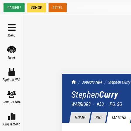
PARIER !
#SHOP
#TTFL
Menu
News
Équipes NBA
TrashTalk Actu NBA
Joueurs NBA
Stephen
Curry
Stephen
Curry
Joueurs NBA
WARRIORS
·
#
30
·
PG, SG
HOME
BIO
MATCHS
Classement