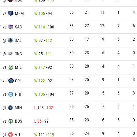
36
21
11
1
4
W
vs
MEM
W
106
-
94
33
27
12
7
6
W
vs
SAC
W
114
-
100
30
17
9
5
2
W
@
DAL
W
87
-
112
30
23
6
4
0
W
@
OKC
W
95
-
111
30
28
4
4
1
W
vs
MIL
W
117
-
92
28
25
9
1
3
W
vs
ORL
W
122
-
92
37
29
5
6
3
W
vs
PHI
W
106
-
104
35
26
7
6
1
W
@
MIN
L
103
-
102
35
23
6
5
0
W
vs
BOS
L
86
-
99
35
24
9
4
0
W
@
ATL
W
111
-
119