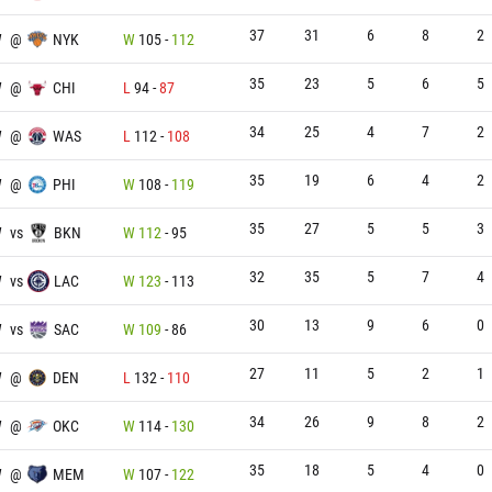
37
31
6
8
2
W
@
NYK
W
105
-
112
35
23
5
6
5
W
@
CHI
L
94
-
87
34
25
4
7
2
W
@
WAS
L
112
-
108
35
19
6
4
2
W
@
PHI
W
108
-
119
35
27
5
5
3
W
vs
BKN
W
112
-
95
32
35
5
7
4
W
vs
LAC
W
123
-
113
30
13
9
6
0
W
vs
SAC
W
109
-
86
27
11
5
2
1
W
@
DEN
L
132
-
110
34
26
9
8
2
W
@
OKC
W
114
-
130
35
18
5
4
0
W
@
MEM
W
107
-
122