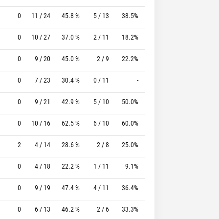
0
11 / 24
45.8 %
5 / 13
38.5%
4 / 6
66.7 %
0
10 / 27
37.0 %
2 / 11
18.2%
1 / 1
100.0 %
0
9 / 20
45.0 %
2 / 9
22.2%
5 / 6
83.3 %
0
7 / 23
30.4 %
0 / 11
-
5 / 5
100.0 %
0
9 / 21
42.9 %
5 / 10
50.0%
4 / 4
100.0 %
0
10 / 16
62.5 %
6 / 10
60.0%
9 / 10
90.0 %
2
4 / 14
28.6 %
2 / 8
25.0%
3 / 4
75.0 %
0
4 / 18
22.2 %
1 / 11
9.1%
2 / 2
100.0 %
0
9 / 19
47.4 %
4 / 11
36.4%
4 / 4
100.0 %
0
6 / 13
46.2 %
2 / 6
33.3%
4 / 5
80.0 %