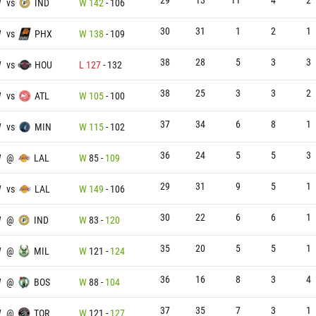
W
vs
IND
W
142
-
106
30
31
1
2
1
W
vs
PHX
W
138
-
109
38
28
5
3
3
W
vs
HOU
L
127
-
132
38
25
3
3
2
W
vs
ATL
W
105
-
100
37
34
6
8
1
W
vs
MIN
W
115
-
102
36
24
5
5
3
W
@
LAL
W
85
-
109
29
31
9
5
1
W
vs
LAL
W
149
-
106
30
22
6
6
1
W
@
IND
W
83
-
120
35
20
5
5
1
W
@
MIL
W
121
-
124
36
16
8
3
4
W
@
BOS
W
88
-
104
37
35
7
3
1
W
@
TOR
W
121
-
127