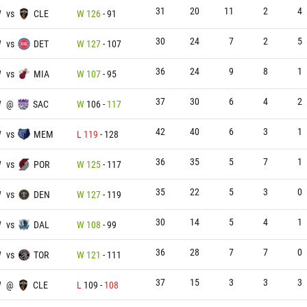
31
20
11
2
4
W
vs
CLE
W
126
-
91
30
24
7
2
5
W
vs
DET
W
127
-
107
36
24
9
8
1
W
vs
MIA
W
107
-
95
37
30
6
4
2
W
@
SAC
W
106
-
117
42
40
6
3
1
W
vs
MEM
L
119
-
128
36
35
5
7
1
W
vs
POR
W
125
-
117
35
22
5
3
0
W
vs
DEN
W
127
-
119
30
14
5
4
1
W
vs
DAL
W
108
-
99
36
28
7
7
0
W
vs
TOR
W
121
-
111
37
15
3
3
3
W
@
CLE
L
109
-
108