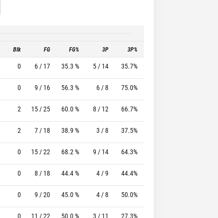
Blk
FG
FG%
3P
3P%
FT
FT%
T
0
6 / 17
35.3 %
5 / 14
35.7%
3 / 4
75.0 %
0
9 / 16
56.3 %
6 / 8
75.0%
4 / 5
80.0 %
2
15 / 25
60.0 %
8 / 12
66.7%
4 / 7
57.1 %
2
7 / 18
38.9 %
3 / 8
37.5%
2 / 4
50.0 %
0
15 / 22
68.2 %
9 / 14
64.3%
3 / 3
100.0 %
0
8 / 18
44.4 %
4 / 9
44.4%
4 / 5
80.0 %
0
9 / 20
45.0 %
4 / 8
50.0%
7 / 7
100.0 %
0
11 / 22
50.0 %
3 / 11
27.3%
7 / 10
70.0 %