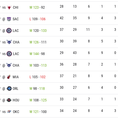
28
13
6
1
1
W
vs
CHI
W
123
-
92
42
35
9
4
3
W
@
SAC
L
109
-
106
37
29
11
3
3
W
@
LAC
W
120
-
133
30
39
8
5
3
W
vs
CHA
W
126
-
111
29
43
6
9
0
W
vs
LAC
W
144
-
98
36
28
7
2
1
W
@
CHA
W
103
-
113
37
21
8
9
0
W
@
MIA
L
105
-
102
30
27
6
4
0
W
@
ORL
W
98
-
118
33
24
7
1
1
W
@
HOU
W
108
-
125
34
24
8
4
3
W
vs
OKC
W
121
-
100