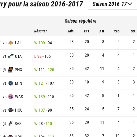
rry
pour la saison
2016-2017
Saison 2016-17
Saison régulière
Résultat
Min
Pts
Ast
Reb
Stl
28
20
8
5
2
W
vs
LAL
W
109
-
94
30
28
4
4
1
W
vs
UTA
L
99
-
105
35
42
11
4
2
W
@
PHX
W
111
-
120
30
19
9
3
3
W
vs
MIN
W
121
-
107
36
42
8
1
1
W
vs
WAS
W
139
-
115
35
24
5
7
2
W
vs
HOU
W
107
-
98
35
29
11
4
1
W
@
SAS
W
98
-
110
33
32
7
10
2
W
@
HOU
W
106
-
113