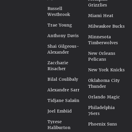
Grizzlies
Russell
Westbrook
Miami Heat
Trae Young
Milwaukee Bucks
Anthony Davis
Minnesota
Timberwolves
Shai Gilgeous-
Alexander
New Orleans
Pelicans
Zaccharie
Risacher
New York Knicks
Bilal Coulibaly
Oklahoma City
Thunder
Alexandre Sarr
Orlando Magic
Tidjane Salaün
Philadelphia
Joel Embiid
76ers
Tyrese
Phoenix Suns
Haliburton