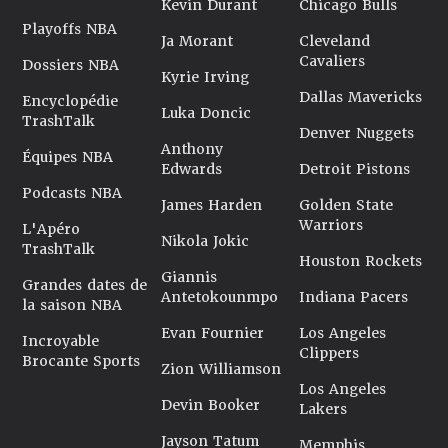
Kevin Durant
Chicago Bulls
Playoffs NBA
Ja Morant
Cleveland
Cavaliers
Dossiers NBA
Kyrie Irving
Dallas Mavericks
Encyclopédie
Luka Doncic
TrashTalk
Denver Nuggets
Anthony
Équipes NBA
Edwards
Detroit Pistons
Podcasts NBA
James Harden
Golden State
Warriors
L'Apéro
Nikola Jokic
TrashTalk
Houston Rockets
Giannis
Grandes dates de
Antetokounmpo
Indiana Pacers
la saison NBA
Evan Fournier
Los Angeles
Incroyable
Clippers
Brocante Sports
Zion Williamson
Los Angeles
Devin Booker
Lakers
Jayson Tatum
Memphis