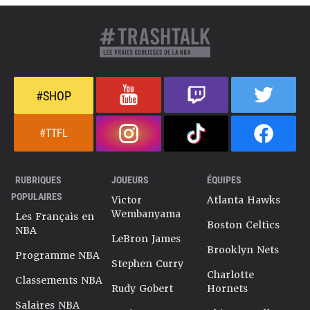
#SHOP
#TTFL
RUBRIQUES
JOUEURS
ÉQUIPES
POPULAIRES
Victor
Atlanta Hawks
Wembanyama
Les Français en
Boston Celtics
NBA
LeBron James
Brooklyn Nets
Programme NBA
Stephen Curry
Charlotte
Classements NBA
Rudy Gobert
Hornets
Salaires NBA