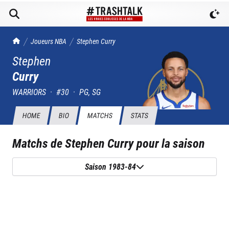
TrashTalk Actu NBA
Joueurs NBA
Stephen
Curry
Stephen
Curry
WARRIORS
·
#
30
·
PG, SG
HOME
BIO
MATCHS
STATS
Matchs de
Stephen Curry
pour la saison
Saison 1983-84