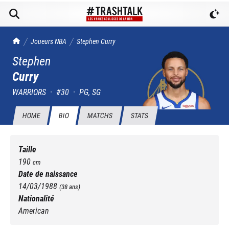
TrashTalk Actu NBA
Joueurs NBA
Stephen
Curry
Stephen
Curry
WARRIORS
·
#
30
·
PG, SG
HOME
BIO
MATCHS
STATS
Taille
190
cm
Date de naissance
14/03/1988
(
38
ans)
Nationalité
American