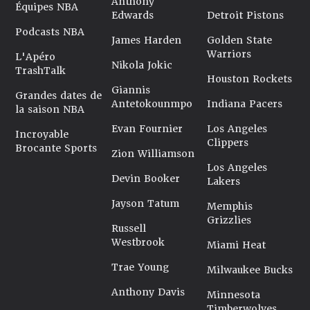
Anthony
Équipes NBA
Edwards
Detroit Pistons
Podcasts NBA
James Harden
Golden State
Warriors
L'Apéro
Nikola Jokic
TrashTalk
Houston Rockets
Giannis
Grandes dates de
Antetokounmpo
Indiana Pacers
la saison NBA
Evan Fournier
Los Angeles
Incroyable
Clippers
Brocante Sports
Zion Williamson
Los Angeles
Devin Booker
Lakers
Jayson Tatum
Memphis
Grizzlies
Russell
Westbrook
Miami Heat
Trae Young
Milwaukee Bucks
Anthony Davis
Minnesota
Timberwolves