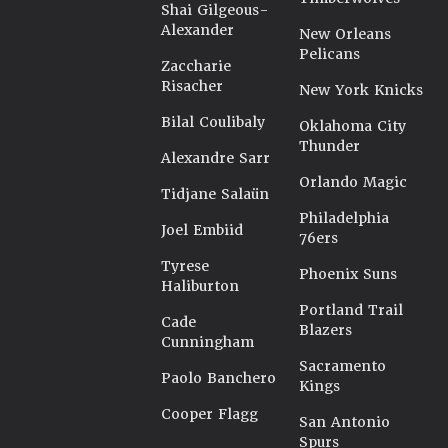
Shai Gilgeous-
Alexander
New Orleans
Pelicans
Zaccharie
Risacher
New York Knicks
Bilal Coulibaly
Oklahoma City
Thunder
Alexandre Sarr
Orlando Magic
Tidjane Salaün
Philadelphia
Joel Embiid
76ers
Tyrese
Phoenix Suns
Haliburton
Portland Trail
Cade
Blazers
Cunningham
Sacramento
Paolo Banchero
Kings
Cooper Flagg
San Antonio
Spurs