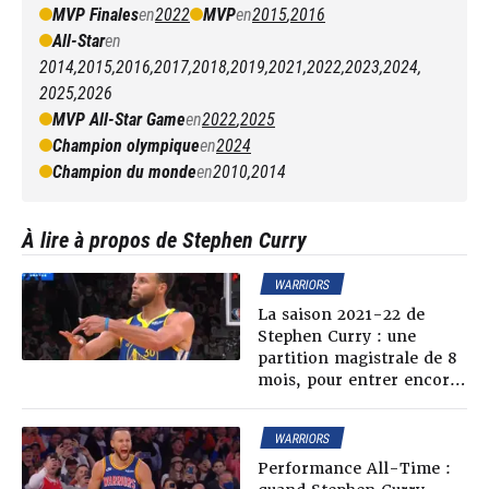
MVP Finales
en
2022
MVP
en
2015
,
2016
All-Star
en
2014
,
2015
,
2016
,
2017
,
2018
,
2019
,
2021
,
2022
,
2023
,
2024
,
2025
,
2026
MVP All-Star Game
en
2022
,
2025
Champion olympique
en
2024
Champion du monde
en
2010
,
2014
À lire à propos de Stephen Curry
WARRIORS
La saison 2021-22 de
Stephen Curry : une
partition magistrale de 8
mois, pour entrer encore
plus dans la légende
WARRIORS
Performance All-Time :