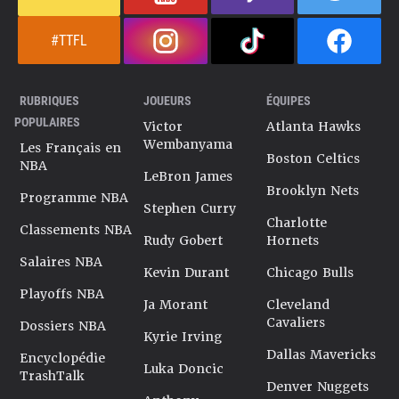
#TTFL
RUBRIQUES
JOUEURS
ÉQUIPES
POPULAIRES
Victor
Atlanta Hawks
Wembanyama
Les Français en
Boston Celtics
NBA
LeBron James
Brooklyn Nets
Programme NBA
Stephen Curry
Charlotte
Classements NBA
Rudy Gobert
Hornets
Salaires NBA
Kevin Durant
Chicago Bulls
Playoffs NBA
Ja Morant
Cleveland
Cavaliers
Dossiers NBA
Kyrie Irving
Dallas Mavericks
Encyclopédie
Luka Doncic
TrashTalk
Denver Nuggets