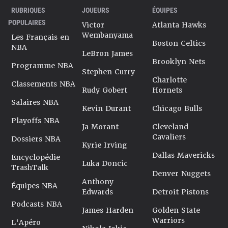
RUBRIQUES
JOUEURS
ÉQUIPES
POPULAIRES
Victor
Atlanta Hawks
Wembanyama
Les Français en
Boston Celtics
NBA
LeBron James
Brooklyn Nets
Programme NBA
Stephen Curry
Charlotte
Classements NBA
Rudy Gobert
Hornets
Salaires NBA
Kevin Durant
Chicago Bulls
Playoffs NBA
Ja Morant
Cleveland
Cavaliers
Dossiers NBA
Kyrie Irving
Dallas Mavericks
Encyclopédie
Luka Doncic
TrashTalk
Denver Nuggets
Anthony
Équipes NBA
Edwards
Detroit Pistons
Podcasts NBA
James Harden
Golden State
Warriors
L'Apéro