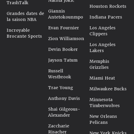
Nikola Jokic
TrashTalk
Houston Rockets
Giannis
Grandes dates de
Antetokounmpo
Indiana Pacers
la saison NBA
Evan Fournier
Los Angeles
Incroyable
Clippers
Brocante Sports
Zion Williamson
Los Angeles
Devin Booker
Lakers
Jayson Tatum
Memphis
Grizzlies
Russell
Westbrook
Miami Heat
Trae Young
Milwaukee Bucks
Anthony Davis
Minnesota
Timberwolves
Shai Gilgeous-
Alexander
New Orleans
Pelicans
Zaccharie
Risacher
New York Knicks