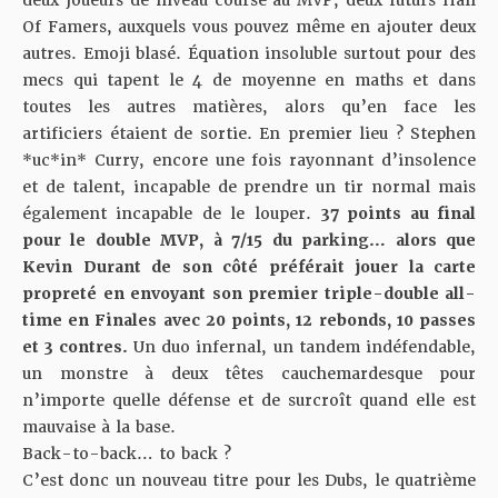
deux joueurs de niveau course au MVP, deux futurs Hall
Of Famers, auxquels vous pouvez même en ajouter deux
autres. Emoji blasé. Équation insoluble surtout pour des
mecs qui tapent le 4 de moyenne en maths et dans
toutes les autres matières, alors qu’en face les
artificiers étaient de sortie. En premier lieu ? Stephen
*uc*in* Curry, encore une fois rayonnant d’insolence
et de talent, incapable de prendre un tir normal mais
également incapable de le louper.
37 points au final
pour le double MVP, à 7/15 du parking… alors que
Kevin Durant de son côté préférait jouer la carte
propreté en envoyant son premier triple-double all-
time en Finales avec 20 points, 12 rebonds, 10 passes
et 3 contres.
Un duo infernal, un tandem indéfendable,
un monstre à deux têtes cauchemardesque pour
n’importe quelle défense et de surcroît quand elle est
mauvaise à la base.
Back-to-back… to back ?
C’est donc un nouveau titre pour les Dubs, le quatrième