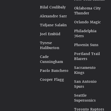
Bilal Coulibaly
Oklahoma City
Thunder
Alexandre Sarr
Orlando Magic
Tidjane Salaün
Philadelphia
Joel Embiid
76ers
Tyrese
Phoenix Suns
Haliburton
Portland Trail
Cade
Blazers
Cunningham
Sacramento
Paolo Banchero
Kings
Cooper Flagg
San Antonio
Spurs
Seattle
Supersonics
Toronto Raptors