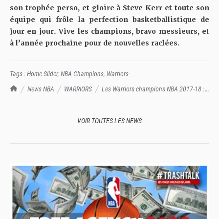
son trophée perso, et gloire à Steve Kerr et toute son
équipe qui frôle la perfection basketballistique de
jour en jour. Vive les champions, bravo messieurs, et
à l’année prochaine pour de nouvelles raclées.
Tags :
Home Slider
,
NBA Champions
,
Warriors
TrashTalk Actu NBA
News NBA
WARRIORS
Les Warriors champions NBA 2017-18 :
back-to-back pour les Dubs, avec le sweep s'il-vous-plaît
VOIR TOUTES LES NEWS