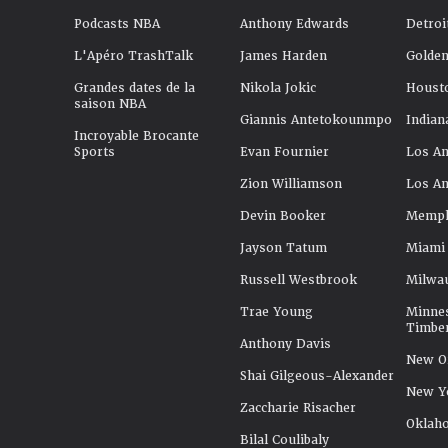
Podcasts NBA
Anthony Edwards
Detroi
L'Apéro TrashTalk
James Harden
Golden
Grandes dates de la
Nikola Jokic
Houst
saison NBA
Giannis Antetokounmpo
Indian
Incroyable Brocante
Sports
Evan Fournier
Los An
Zion Williamson
Los An
Devin Booker
Memphi
Jayson Tatum
Miami
Russell Westbrook
Milwa
Trae Young
Minne
Timbe
Anthony Davis
New Or
Shai Gilgeous-Alexander
New Y
Zaccharie Risacher
Oklah
Bilal Coulibaly