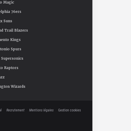
o Magic
elphia 76ers
x Suns
nd Trail Blazers
mento Kings
tonio Spurs
e Supersonics
o Raptors
azz
ngton Wizards
té
Recrutement
Mentions légales
Gestion cookies