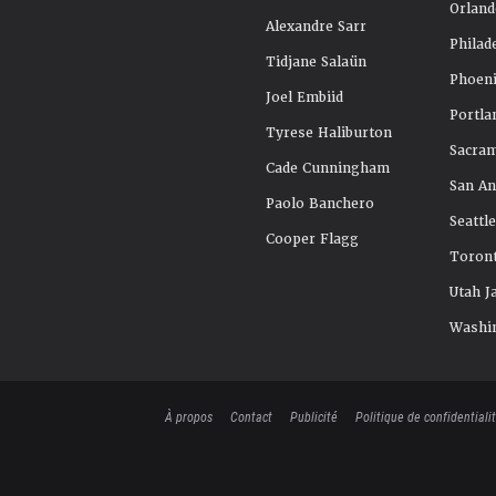
Orland
Alexandre Sarr
Philad
Tidjane Salaün
Phoeni
Joel Embiid
Portla
Tyrese Haliburton
Sacra
Cade Cunningham
San An
Paolo Banchero
Seattl
Cooper Flagg
Toront
Utah J
Washi
À propos
Contact
Publicité
Politique de confidentiali