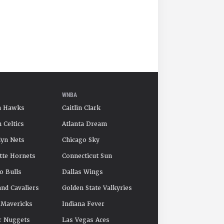
WNBA
a Hawks
Caitlin Clark
 Celtics
Atlanta Dream
yn Nets
Chicago Sky
tte Hornets
Connecticut Sun
o Bulls
Dallas Wings
and Cavaliers
Golden State Valkyries
 Mavericks
Indiana Fever
r Nuggets
Las Vegas Aces