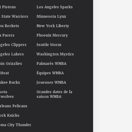
t Pistons
Los Angeles Sparks
 State Warriors
Minnesota Lynx
on Rockets
New York Liberty
a Pacers
Phoenix Mercury
geles Clippers
Seattle Storm
geles Lakers
Washington Mystics
s Grizzlies
Palmarès WNBA
 Heat
Équipes WNBA
ukee Bucks
Joueuses WNBA
sota
Grandes dates de la
rwolves
saison WNBA
leans Pelicans
ork Knicks
oma City Thunder