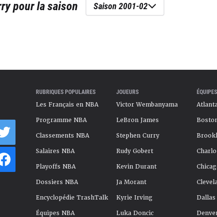
rry
pour la saison
Saison 2001-02
RUBRIQUES POPULAIRES
JOUEURS
ÉQUIPES
Les Français en NBA
Victor Wembanyama
Atlant
Programme NBA
LeBron James
Boston
Classements NBA
Stephen Curry
Brookl
Salaires NBA
Rudy Gobert
Charlo
Playoffs NBA
Kevin Durant
Chicag
Dossiers NBA
Ja Morant
Clevel
Encyclopédie TrashTalk
Kyrie Irving
Dallas
Équipes NBA
Luka Doncic
Denve