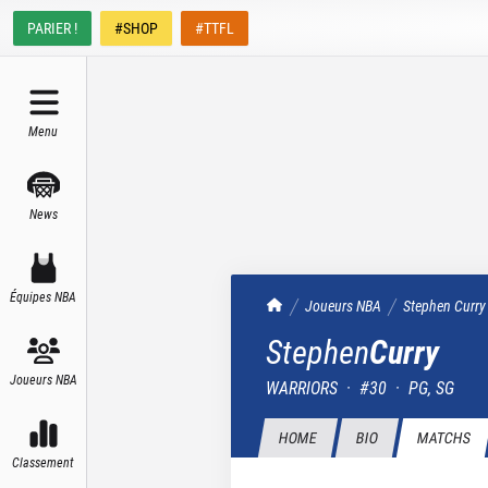
PARIER !
#SHOP
#TTFL
Menu
News
Équipes NBA
TrashTalk Actu NBA
Joueurs NBA
Stephen
Curry
Stephen
Curry
Joueurs NBA
WARRIORS
·
#
30
·
PG, SG
HOME
BIO
MATCHS
Classement