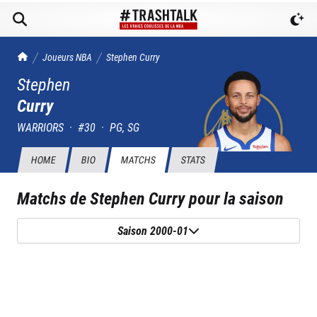
TrashTalk Actu NBA
Joueurs NBA
Stephen
Curry
Stephen
Curry
WARRIORS
·
#
30
·
PG, SG
HOME
BIO
MATCHS
STATS
Matchs de
Stephen Curry
pour la saison
Saison 2000-01