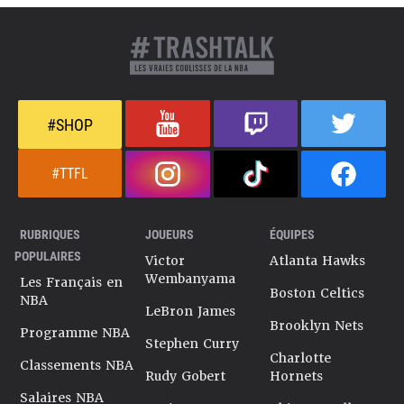
#SHOP
#TTFL
RUBRIQUES
JOUEURS
ÉQUIPES
POPULAIRES
Victor
Atlanta Hawks
Wembanyama
Les Français en
Boston Celtics
NBA
LeBron James
Brooklyn Nets
Programme NBA
Stephen Curry
Charlotte
Classements NBA
Rudy Gobert
Hornets
Salaires NBA