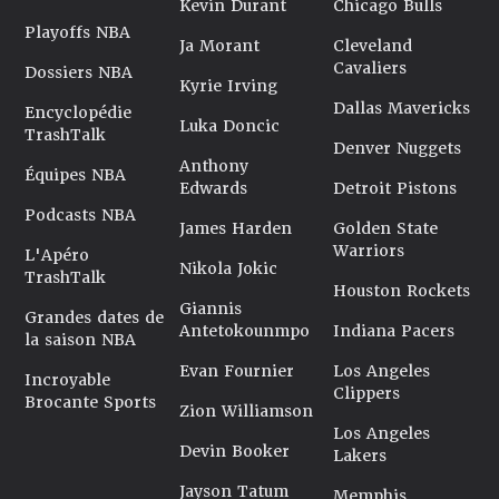
Kevin Durant
Chicago Bulls
Playoffs NBA
Ja Morant
Cleveland
Cavaliers
Dossiers NBA
Kyrie Irving
Dallas Mavericks
Encyclopédie
Luka Doncic
TrashTalk
Denver Nuggets
Anthony
Équipes NBA
Edwards
Detroit Pistons
Podcasts NBA
James Harden
Golden State
Warriors
L'Apéro
Nikola Jokic
TrashTalk
Houston Rockets
Giannis
Grandes dates de
Antetokounmpo
Indiana Pacers
la saison NBA
Evan Fournier
Los Angeles
Incroyable
Clippers
Brocante Sports
Zion Williamson
Los Angeles
Devin Booker
Lakers
Jayson Tatum
Memphis