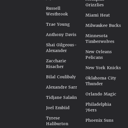
Grizzlies
Russell
Westbrook
Miami Heat
Trae Young
Milwaukee Bucks
Anthony Davis
Minnesota
Timberwolves
Shai Gilgeous-
Alexander
New Orleans
Pelicans
Zaccharie
Risacher
New York Knicks
Bilal Coulibaly
Oklahoma City
Thunder
Alexandre Sarr
Orlando Magic
Tidjane Salaün
Philadelphia
Joel Embiid
76ers
Tyrese
Phoenix Suns
Haliburton