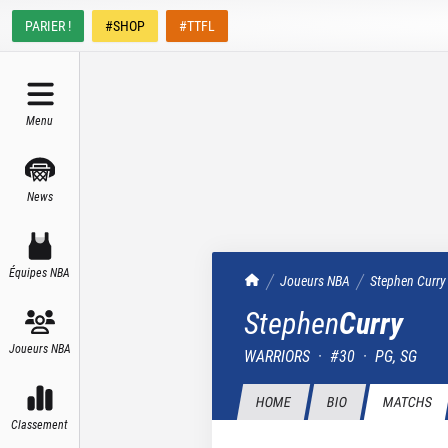
PARIER !
#SHOP
#TTFL
Menu
News
Équipes NBA
TrashTalk Actu NBA
Joueurs NBA
Stephen
Curry
Stephen
Curry
Joueurs NBA
WARRIORS
·
#
30
·
PG, SG
HOME
BIO
MATCHS
Classement