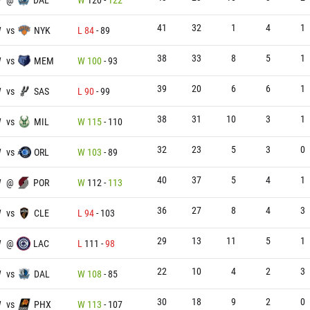
41
32
1
4
1
W
vs
NYK
L
84
-
89
38
33
8
5
1
W
vs
MEM
W
100
-
93
39
20
6
6
1
W
vs
SAS
L
90
-
99
38
31
10
3
1
W
vs
MIL
W
115
-
110
32
23
5
3
0
W
vs
ORL
W
103
-
89
40
37
5
4
1
W
@
POR
W
112
-
113
36
27
8
4
3
W
vs
CLE
L
94
-
103
29
13
11
5
1
W
@
LAC
L
111
-
98
22
10
4
2
3
W
vs
DAL
W
108
-
85
30
18
9
2
0
W
vs
PHX
W
113
-
107