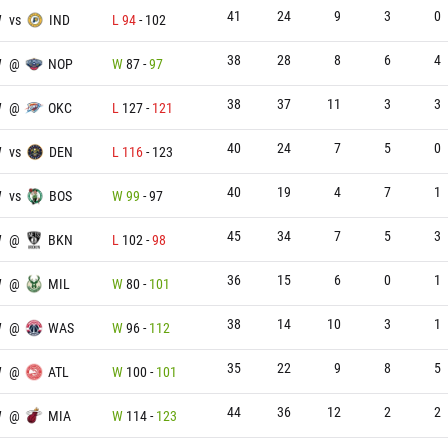
41
24
9
3
0
W
vs
IND
L
94
-
102
38
28
8
6
4
W
@
NOP
W
87
-
97
38
37
11
3
3
W
@
OKC
L
127
-
121
40
24
7
5
0
W
vs
DEN
L
116
-
123
40
19
4
7
1
W
vs
BOS
W
99
-
97
45
34
7
5
3
W
@
BKN
L
102
-
98
36
15
6
0
1
W
@
MIL
W
80
-
101
38
14
10
3
1
W
@
WAS
W
96
-
112
35
22
9
8
5
W
@
ATL
W
100
-
101
44
36
12
2
2
W
@
MIA
W
114
-
123