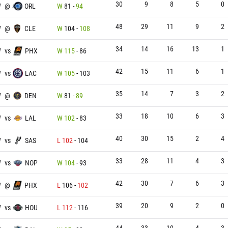
30
9
8
5
0
W
@
ORL
W
81
-
94
48
29
11
9
2
W
@
CLE
W
104
-
108
34
14
16
13
1
W
vs
PHX
W
115
-
86
42
15
11
6
1
W
vs
LAC
W
105
-
103
35
14
7
3
2
W
@
DEN
W
81
-
89
33
18
10
6
3
W
vs
LAL
W
102
-
83
40
30
15
2
4
W
vs
SAS
L
102
-
104
33
28
11
4
3
W
vs
NOP
W
104
-
93
42
30
7
6
3
W
@
PHX
L
106
-
102
39
20
9
2
0
W
vs
HOU
L
112
-
116
44
33
10
4
3