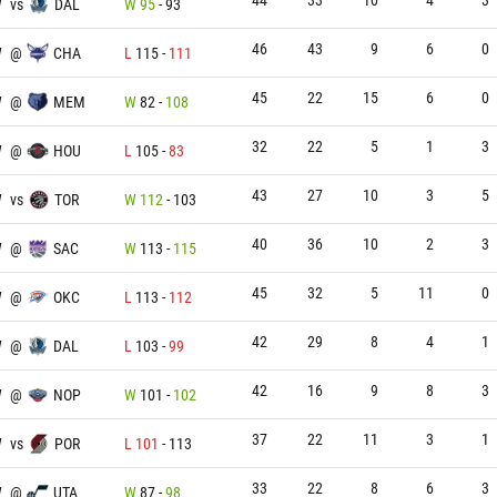
W
vs
DAL
W
95
-
93
46
43
9
6
0
W
@
CHA
L
115
-
111
45
22
15
6
0
W
@
MEM
W
82
-
108
32
22
5
1
3
W
@
HOU
L
105
-
83
43
27
10
3
5
W
vs
TOR
W
112
-
103
40
36
10
2
3
W
@
SAC
W
113
-
115
45
32
5
11
0
W
@
OKC
L
113
-
112
42
29
8
4
1
W
@
DAL
L
103
-
99
42
16
9
8
3
W
@
NOP
W
101
-
102
37
22
11
3
1
W
vs
POR
L
101
-
113
33
22
8
6
3
W
@
UTA
W
87
-
98