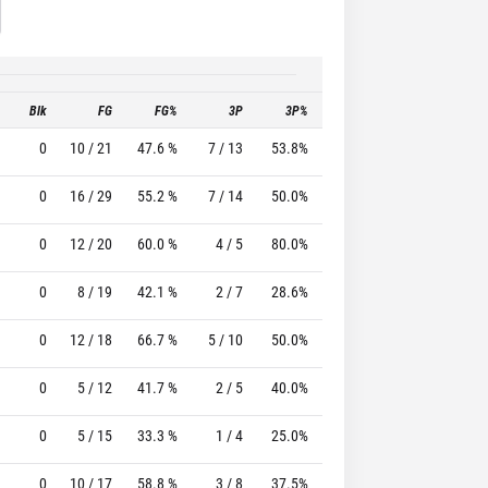
Blk
FG
FG%
3P
3P%
FT
FT%
T
0
10 / 21
47.6 %
7 / 13
53.8%
5 / 5
100.0 %
0
16 / 29
55.2 %
7 / 14
50.0%
8 / 8
100.0 %
0
12 / 20
60.0 %
4 / 5
80.0%
2 / 2
100.0 %
0
8 / 19
42.1 %
2 / 7
28.6%
6 / 6
100.0 %
0
12 / 18
66.7 %
5 / 10
50.0%
2 / 2
100.0 %
0
5 / 12
41.7 %
2 / 5
40.0%
1 / 1
100.0 %
0
5 / 15
33.3 %
1 / 4
25.0%
0 / 0
0 %
0
10 / 17
58.8 %
3 / 8
37.5%
0 / 0
0 %