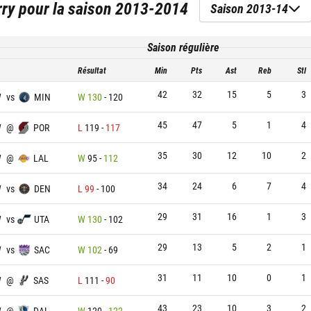
rry
pour la saison
2013-2014
Saison 2013-14
Saison régulière
Résultat
Min
Pts
Ast
Reb
Stl
42
32
15
5
3
W
vs
MIN
W
130
-
120
45
47
5
1
4
W
@
POR
L
119
-
117
35
30
12
10
2
W
@
LAL
W
95
-
112
34
24
6
7
4
W
vs
DEN
L
99
-
100
29
31
16
1
3
W
vs
UTA
W
130
-
102
29
13
5
2
1
W
vs
SAC
W
102
-
69
31
11
10
0
1
W
@
SAS
L
111
-
90
43
23
10
3
2
W
@
DAL
W
120
-
122