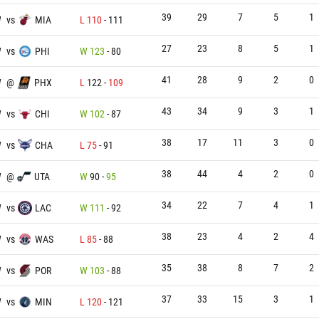
39
29
7
5
1
W
vs
MIA
L
110
-
111
27
23
8
5
1
W
vs
PHI
W
123
-
80
41
28
9
2
0
W
@
PHX
L
122
-
109
43
34
9
3
1
W
vs
CHI
W
102
-
87
38
17
11
3
0
W
vs
CHA
L
75
-
91
38
44
4
2
0
W
@
UTA
W
90
-
95
34
22
7
4
1
W
vs
LAC
W
111
-
92
38
23
4
2
4
W
vs
WAS
L
85
-
88
35
38
8
7
2
W
vs
POR
W
103
-
88
37
33
15
3
1
W
vs
MIN
L
120
-
121