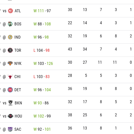
30
13
7
3
1
W
vs
ATL
W
111
-
97
22
14
4
3
1
W
@
BOS
W
88
-
108
32
19
6
8
2
W
@
IND
W
96
-
98
43
34
7
4
1
W
@
TOR
L
104
-
98
30
27
11
11
0
W
@
NYK
W
103
-
126
28
5
5
3
0
W
@
CHI
L
103
-
83
36
19
9
8
0
W
@
DET
W
96
-
104
32
17
8
5
2
W
vs
BKN
W
93
-
86
38
25
6
2
2
W
vs
HOU
W
102
-
99
36
13
8
1
1
W
@
SAC
W
92
-
101