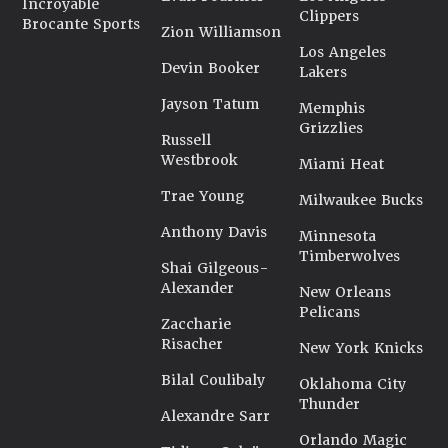
Incroyable
Clippers
Brocante Sports
Zion Williamson
Los Angeles
Devin Booker
Lakers
Jayson Tatum
Memphis
Grizzlies
Russell
Westbrook
Miami Heat
Trae Young
Milwaukee Bucks
Anthony Davis
Minnesota
Timberwolves
Shai Gilgeous-
Alexander
New Orleans
Pelicans
Zaccharie
Risacher
New York Knicks
Bilal Coulibaly
Oklahoma City
Thunder
Alexandre Sarr
Orlando Magic