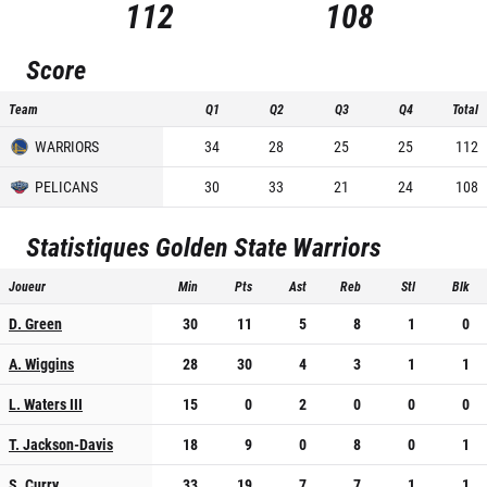
112
108
Score
Team
Q1
Q2
Q3
Q4
Total
WARRIORS
34
28
25
25
112
PELICANS
30
33
21
24
108
Statistiques
Golden State Warriors
Joueur
Min
Pts
Ast
Reb
Stl
Blk
D. Green
30
11
5
8
1
0
A. Wiggins
28
30
4
3
1
1
L. Waters III
15
0
2
0
0
0
T. Jackson-Davis
18
9
0
8
0
1
S. Curry
33
19
7
7
1
1