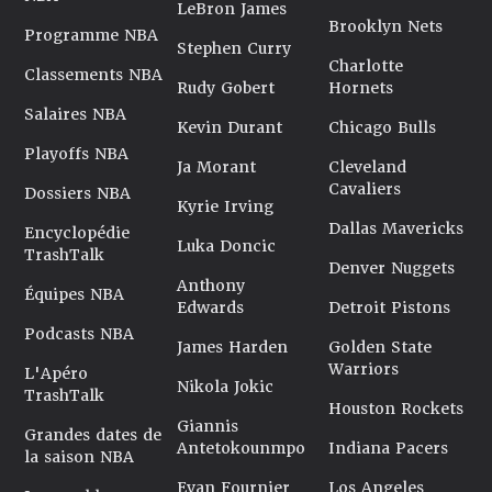
LeBron James
Brooklyn Nets
Programme NBA
Stephen Curry
Charlotte
Classements NBA
Rudy Gobert
Hornets
Salaires NBA
Kevin Durant
Chicago Bulls
Playoffs NBA
Ja Morant
Cleveland
Cavaliers
Dossiers NBA
Kyrie Irving
Dallas Mavericks
Encyclopédie
Luka Doncic
TrashTalk
Denver Nuggets
Anthony
Équipes NBA
Edwards
Detroit Pistons
Podcasts NBA
James Harden
Golden State
Warriors
L'Apéro
Nikola Jokic
TrashTalk
Houston Rockets
Giannis
Grandes dates de
Antetokounmpo
Indiana Pacers
la saison NBA
Evan Fournier
Los Angeles