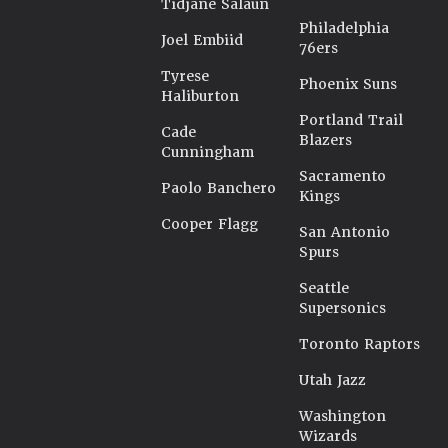
Tidjane Salaün
Philadelphia
Joel Embiid
76ers
Tyrese
Phoenix Suns
Haliburton
Portland Trail
Cade
Blazers
Cunningham
Sacramento
Paolo Banchero
Kings
Cooper Flagg
San Antonio
Spurs
Seattle
Supersonics
Toronto Raptors
Utah Jazz
Washington
Wizards