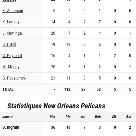
K. Anderson
5
2
0
1
0
0
K. Looney
14
4
2
7
0
0
J. Kuminga
20
7
2
4
0
1
B. Hield
19
12
0
6
0
0
G. Payton II
16
4
1
1
2
0
M. Moody
20
3
1
2
0
1
B. Podziemski
21
11
3
5
0
0
TOTAL
-
112
27
52
5
5
Statistiques
New Orleans Pelicans
Joueur
Min
Pts
Ast
Reb
Stl
Blk
B. Ingram
36
18
7
3
0
2