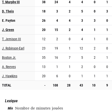
T. Murphy III
38
24
4
4
0
1
D. Theis
18
3
2
5
0
3
E. Payton
26
4
4
3
3
0
J. Green
20
15
2
4
1
1
T. Jemison III
12
2
0
4
1
0
J. Robinson-Earl
23
19
1
12
2
0
Boston Jr.
35
16
7
5
2
1
A. Reeves
13
1
1
2
0
0
J. Hawkins
20
6
0
1
1
1
TOTAL
-
108
28
43
10
9
Lexique
Min
Nombre de minutes jouées