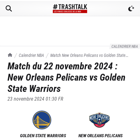
CALENDRIER NBA
TrashTalk Actu NBA
Calendrier NBA
Match
New Orleans Pelicans
vs
Golden State
Match du
22 novembre 2024
:
Warriors
du
22/11/2024
New Orleans Pelicans
vs
Golden
State Warriors
23 novembre 2024 01:30
FR
GOLDEN STATE WARRIORS
NEW ORLEANS PELICANS