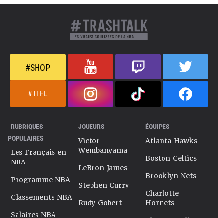
#SHOP
#TTFL
RUBRIQUES
JOUEURS
ÉQUIPES
POPULAIRES
Victor
Atlanta Hawks
Wembanyama
Les Français en
Boston Celtics
NBA
LeBron James
Brooklyn Nets
Programme NBA
Stephen Curry
Charlotte
Classements NBA
Rudy Gobert
Hornets
Salaires NBA