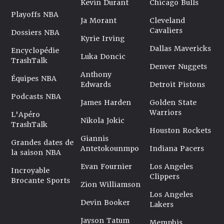
Kevin Durant
Chicago Bulls
Playoffs NBA
Ja Morant
Cleveland
Cavaliers
Dossiers NBA
Kyrie Irving
Dallas Mavericks
Encyclopédie
Luka Doncic
TrashTalk
Denver Nuggets
Anthony
Équipes NBA
Edwards
Detroit Pistons
Podcasts NBA
James Harden
Golden State
Warriors
L'Apéro
Nikola Jokic
TrashTalk
Houston Rockets
Giannis
Grandes dates de
Antetokounmpo
Indiana Pacers
la saison NBA
Evan Fournier
Los Angeles
Incroyable
Clippers
Brocante Sports
Zion Williamson
Los Angeles
Devin Booker
Lakers
Jayson Tatum
Memphis