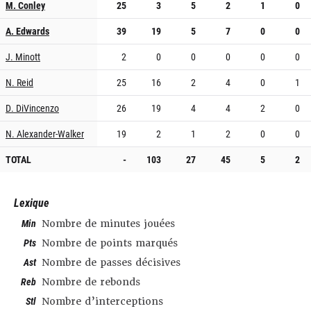
M. Conley
25
3
5
2
1
0
A. Edwards
39
19
5
7
0
0
J. Minott
2
0
0
0
0
0
N. Reid
25
16
2
4
0
1
D. DiVincenzo
26
19
4
4
2
0
N. Alexander-Walker
19
2
1
2
0
0
TOTAL
-
103
27
45
5
2
Lexique
Min
Nombre de minutes jouées
Pts
Nombre de points marqués
Ast
Nombre de passes décisives
Reb
Nombre de rebonds
Stl
Nombre d’interceptions