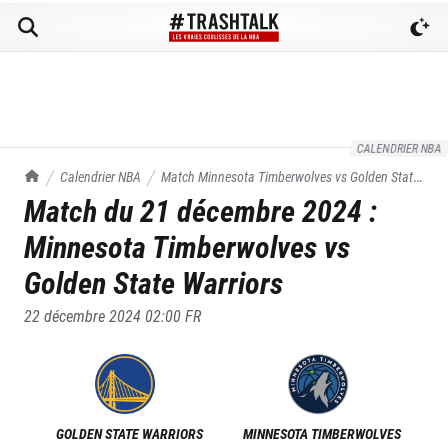
CALENDRIER NBA
TrashTalk Actu NBA
Calendrier NBA
Match
Minnesota Timberwolves
vs
Golden State
Match du
21 décembre 2024
:
Warriors
du
21/12/2024
Minnesota Timberwolves
vs
Golden State Warriors
22 décembre 2024 02:00
FR
GOLDEN STATE WARRIORS
MINNESOTA TIMBERWOLVES