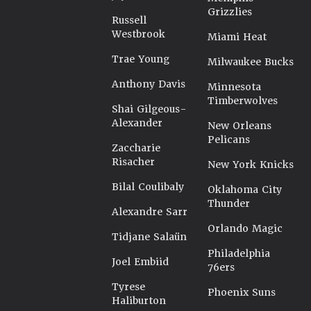
Grizzlies
Russell
Westbrook
Miami Heat
Trae Young
Milwaukee Bucks
Anthony Davis
Minnesota
Timberwolves
Shai Gilgeous-
Alexander
New Orleans
Pelicans
Zaccharie
Risacher
New York Knicks
Bilal Coulibaly
Oklahoma City
Thunder
Alexandre Sarr
Orlando Magic
Tidjane Salaün
Philadelphia
Joel Embiid
76ers
Tyrese
Phoenix Suns
Haliburton