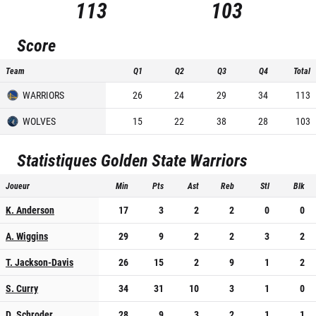
113
103
Score
Team
Q1
Q2
Q3
Q4
Total
WARRIORS
26
24
29
34
113
WOLVES
15
22
38
28
103
Statistiques
Golden State Warriors
Joueur
Min
Pts
Ast
Reb
Stl
Blk
K. Anderson
17
3
2
2
0
0
A. Wiggins
29
9
2
2
3
2
T. Jackson-Davis
26
15
2
9
1
2
S. Curry
34
31
10
3
1
0
D. Schroder
28
9
3
2
1
1