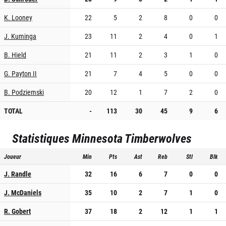
K. Looney
22
5
2
8
0
0
J. Kuminga
23
11
2
4
0
1
B. Hield
21
11
2
3
1
0
G. Payton II
21
7
4
5
0
0
B. Podziemski
20
12
1
7
2
0
TOTAL
-
113
30
45
9
6
Statistiques
Minnesota Timberwolves
Joueur
Min
Pts
Ast
Reb
Stl
Blk
J. Randle
32
16
6
7
0
0
J. McDaniels
35
10
2
7
1
0
R. Gobert
37
18
2
12
1
1