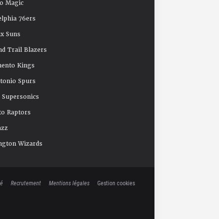
o Magic
elphia 76ers
x Suns
nd Trail Blazers
mento Kings
tonio Spurs
e Supersonics
o Raptors
azz
ngton Wizards
té
Recrutement
Mentions légales
Gestion cookies