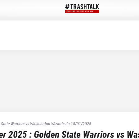
 State Warriors
vs
Washington Wizards
du
18/01/2025
ier 2025
:
Golden State Warriors
vs
Was