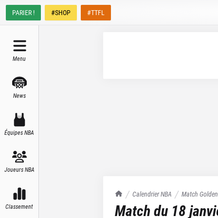
PARIER !
#SHOP
#TTFL
Menu
News
Équipes NBA
Joueurs NBA
TrashTalk Actu NBA
Calendrier NBA
Match
Golden
Match du
18 janv
Classement