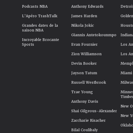
Podcasts NBA
Anthony Edwards
Detroi
L'Apéro TrashTalk
James Harden
Golden
Grandes dates de la
Nikola Jokic
Houst
saison NBA
Giannis Antetokounmpo
Indian
Incroyable Brocante
Sports
Evan Fournier
Los An
Zion Williamson
Los An
Devin Booker
Memphi
Jayson Tatum
Miami
Russell Westbrook
Milwa
Trae Young
Minne
Timbe
Anthony Davis
New Or
Shai Gilgeous-Alexander
New Y
Zaccharie Risacher
Oklah
Bilal Coulibaly