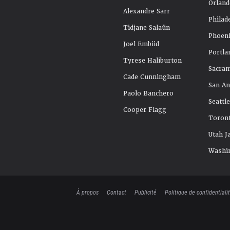
Orland
Alexandre Sarr
Philad
Tidjane Salaün
Phoeni
Joel Embiid
Portla
Tyrese Haliburton
Sacra
Cade Cunningham
San An
Paolo Banchero
Seattl
Cooper Flagg
Toront
Utah J
Washi
À propos
Contact
Publicité
Politique de confidentiali