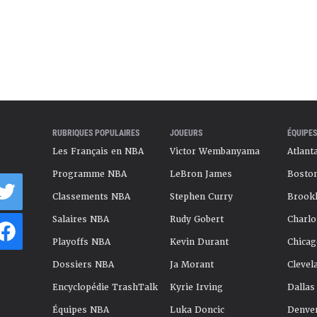
RUBRIQUES POPULAIRES
JOUEURS
ÉQUIPES
Les Français en NBA
Victor Wembanyama
Atlant
Programme NBA
LeBron James
Boston
Classements NBA
Stephen Curry
Brookl
Salaires NBA
Rudy Gobert
Charlo
Playoffs NBA
Kevin Durant
Chicag
Dossiers NBA
Ja Morant
Clevel
Encyclopédie TrashTalk
Kyrie Irving
Dallas
Équipes NBA
Luka Doncic
Denve