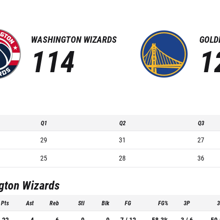
WASHINGTON WIZARDS
GOLD
114
1
Q1
Q2
Q3
29
31
27
25
28
36
gton Wizards
Pts
Ast
Reb
Stl
Blk
FG
FG%
3P
22
4
6
0
0
7 / 12
58.3%
3 / 6
50