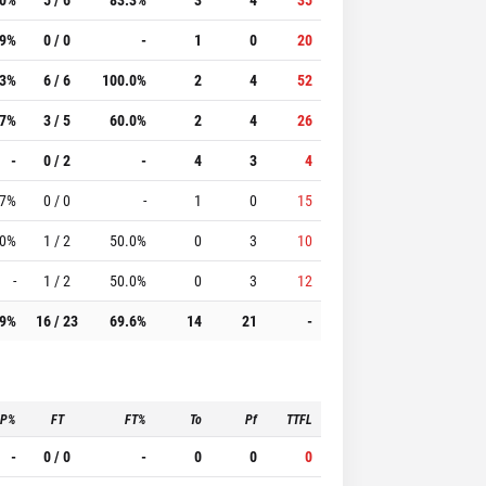
.9%
0 / 0
-
1
0
20
.3%
6 / 6
100.0%
2
4
52
.7%
3 / 5
60.0%
2
4
26
-
0 / 2
-
4
3
4
.7%
0 / 0
-
1
0
15
.0%
1 / 2
50.0%
0
3
10
-
1 / 2
50.0%
0
3
12
.9%
16 / 23
69.6%
14
21
-
3P%
FT
FT%
To
Pf
TTFL
-
0 / 0
-
0
0
0