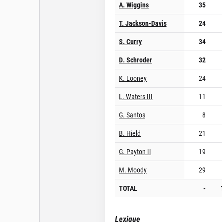
A. Wiggins
35
T. Jackson-Davis
24
S. Curry
34
D. Schroder
32
K. Looney
24
L. Waters III
11
G. Santos
8
B. Hield
21
G. Payton II
19
M. Moody
29
TOTAL
-
Lexique