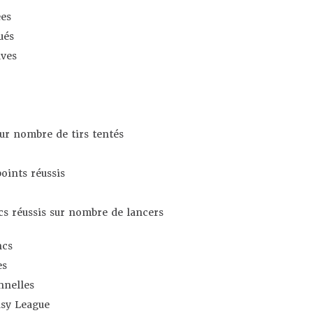
es
ués
ives
sur nombre de tirs tentés
oints réussis
s réussis sur nombre de lancers
ncs
es
nnelles
asy League