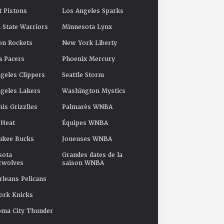
t Pistons
Los Angeles Sparks
 State Warriors
Minnesota Lynx
on Rockets
New York Liberty
a Pacers
Phoenix Mercury
geles Clippers
Seattle Storm
geles Lakers
Washington Mystics
s Grizzlies
Palmarès WNBA
 Heat
Équipes WNBA
ukee Bucks
Joueuses WNBA
sota
Grandes dates de la
rwolves
saison WNBA
leans Pelicans
ork Knicks
oma City Thunder