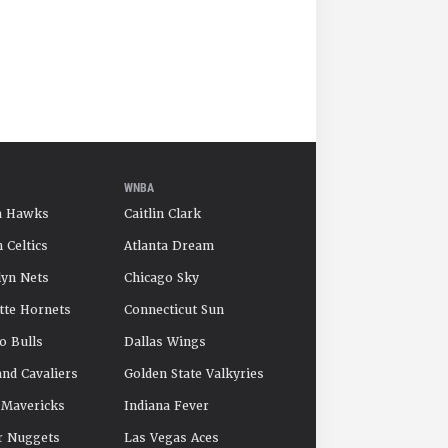
WNBA
a Hawks
Caitlin Clark
 Celtics
Atlanta Dream
yn Nets
Chicago Sky
tte Hornets
Connecticut Sun
o Bulls
Dallas Wings
and Cavaliers
Golden State Valkyries
 Mavericks
Indiana Fever
r Nuggets
Las Vegas Aces