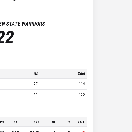
EN STATE WARRIORS
22
Q4
Total
27
114
33
122
3P%
FT
FT%
To
Pf
TTFL
.0%
5 / 6
83.3%
3
4
35