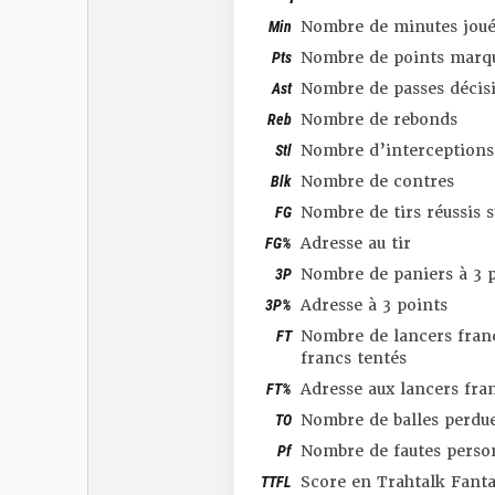
Min
Nombre de minutes joué
Pts
Nombre de points marq
Ast
Nombre de passes décis
Reb
Nombre de rebonds
Stl
Nombre d’interceptions
Blk
Nombre de contres
FG
Nombre de tirs réussis 
FG%
Adresse au tir
3P
Nombre de paniers à 3 p
3P%
Adresse à 3 points
FT
Nombre de lancers franc
francs tentés
FT%
Adresse aux lancers fra
TO
Nombre de balles perdu
Pf
Nombre de fautes perso
TTFL
Score en Trahtalk Fant