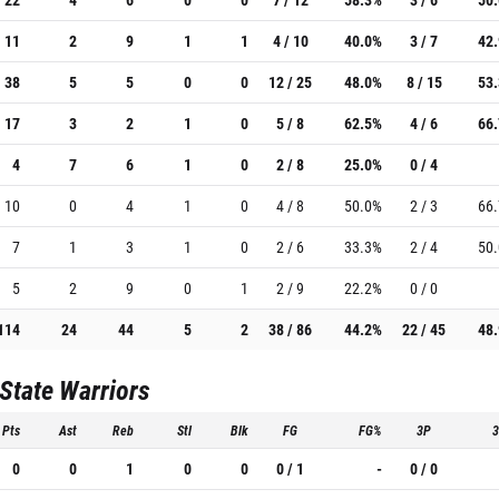
11
2
9
1
1
4 / 10
40.0%
3 / 7
42
38
5
5
0
0
12 / 25
48.0%
8 / 15
53
17
3
2
1
0
5 / 8
62.5%
4 / 6
66
4
7
6
1
0
2 / 8
25.0%
0 / 4
10
0
4
1
0
4 / 8
50.0%
2 / 3
66
7
1
3
1
0
2 / 6
33.3%
2 / 4
50
5
2
9
0
1
2 / 9
22.2%
0 / 0
114
24
44
5
2
38 / 86
44.2%
22 / 45
48
State Warriors
Pts
Ast
Reb
Stl
Blk
FG
FG%
3P
0
0
1
0
0
0 / 1
-
0 / 0