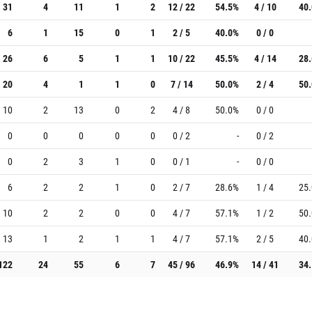
31
4
11
1
2
12 / 22
54.5%
4 / 10
40
6
1
15
0
1
2 / 5
40.0%
0 / 0
26
6
5
1
1
10 / 22
45.5%
4 / 14
28
20
4
1
1
0
7 / 14
50.0%
2 / 4
50
10
2
13
0
2
4 / 8
50.0%
0 / 0
0
0
0
0
0
0 / 2
-
0 / 2
0
2
3
1
0
0 / 1
-
0 / 0
6
2
2
1
0
2 / 7
28.6%
1 / 4
25
10
2
2
0
0
4 / 7
57.1%
1 / 2
50
13
1
2
1
1
4 / 7
57.1%
2 / 5
40
122
24
55
6
7
45 / 96
46.9%
14 / 41
34