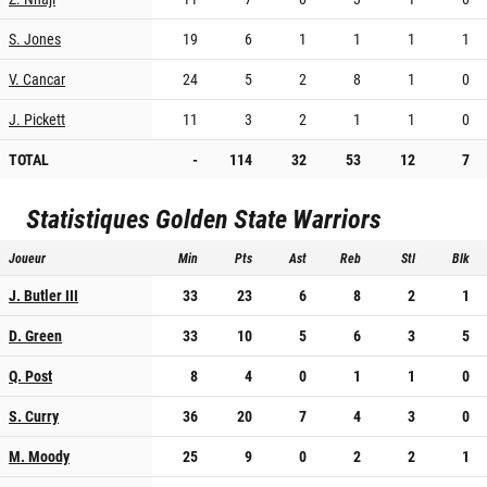
S. Jones
19
6
1
1
1
1
V. Cancar
24
5
2
8
1
0
J. Pickett
11
3
2
1
1
0
TOTAL
-
114
32
53
12
7
Statistiques
Golden State Warriors
Joueur
Min
Pts
Ast
Reb
Stl
Blk
J. Butler III
33
23
6
8
2
1
D. Green
33
10
5
6
3
5
Q. Post
8
4
0
1
1
0
S. Curry
36
20
7
4
3
0
M. Moody
25
9
0
2
2
1