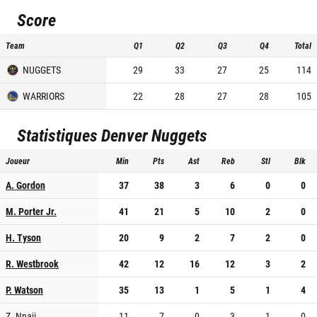
Score
Team
Q1
Q2
Q3
Q4
Total
NUGGETS
29
33
27
25
114
WARRIORS
22
28
27
28
105
Statistiques
Denver Nuggets
Joueur
Min
Pts
Ast
Reb
Stl
Blk
A. Gordon
37
38
3
6
0
0
M. Porter Jr.
41
21
5
10
2
0
H. Tyson
20
9
2
7
2
0
R. Westbrook
42
12
16
12
3
2
P. Watson
35
13
1
5
1
4
Z. Nnaji
11
7
0
3
1
0