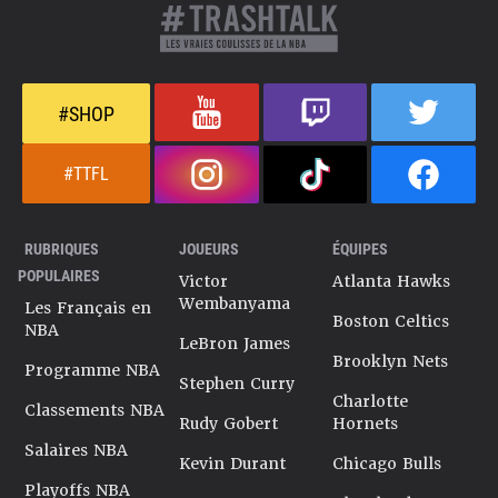
#SHOP
#TTFL
RUBRIQUES
JOUEURS
ÉQUIPES
POPULAIRES
Victor
Atlanta Hawks
Wembanyama
Les Français en
Boston Celtics
NBA
LeBron James
Brooklyn Nets
Programme NBA
Stephen Curry
Charlotte
Classements NBA
Rudy Gobert
Hornets
Salaires NBA
Kevin Durant
Chicago Bulls
Playoffs NBA