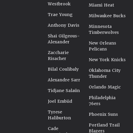
Westbrook
Miami Heat
Trae Young
Milwaukee Bucks
Anthony Davis
Minnesota
Timberwolves
Shai Gilgeous-
Alexander
New Orleans
Pelicans
Zaccharie
Risacher
New York Knicks
Bilal Coulibaly
Oklahoma City
Thunder
Alexandre Sarr
Orlando Magic
Tidjane Salaün
Philadelphia
Joel Embiid
76ers
Tyrese
Phoenix Suns
Haliburton
Portland Trail
Cade
Blazers