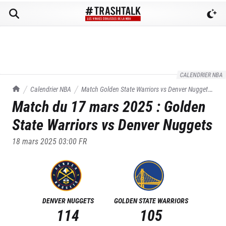
CALENDRIER NBA
TrashTalk Actu NBA
Calendrier NBA
Match
Golden State Warriors
vs
Denver Nuggets
Match du
17 mars 2025
:
Golden
du
17/03/2025
State Warriors
vs
Denver Nuggets
18 mars 2025 03:00
FR
DENVER NUGGETS
GOLDEN STATE WARRIORS
114
105