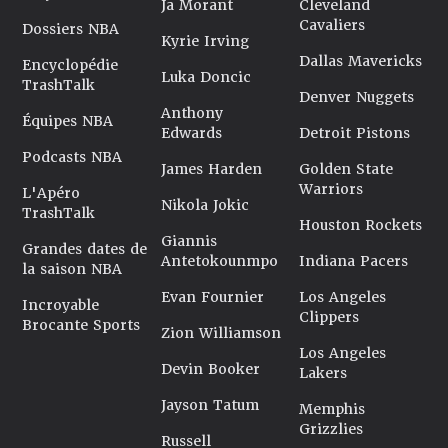
Ja Morant
Cleveland
Cavaliers
Dossiers NBA
Kyrie Irving
Dallas Mavericks
Encyclopédie
Luka Doncic
TrashTalk
Denver Nuggets
Anthony
Équipes NBA
Edwards
Detroit Pistons
Podcasts NBA
James Harden
Golden State
Warriors
L'Apéro
Nikola Jokic
TrashTalk
Houston Rockets
Giannis
Grandes dates de
Antetokounmpo
Indiana Pacers
la saison NBA
Evan Fournier
Los Angeles
Incroyable
Clippers
Brocante Sports
Zion Williamson
Los Angeles
Devin Booker
Lakers
Jayson Tatum
Memphis
Grizzlies
Russell