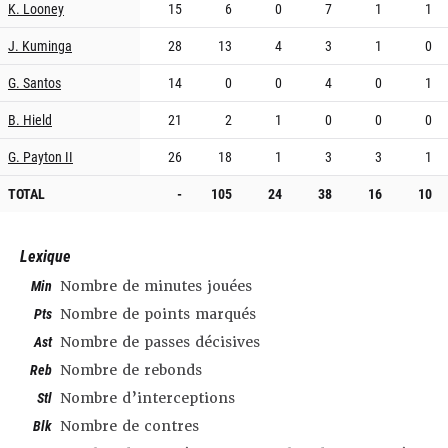
K. Looney
15
6
0
7
1
1
J. Kuminga
28
13
4
3
1
0
G. Santos
14
0
0
4
0
1
B. Hield
21
2
1
0
0
0
G. Payton II
26
18
1
3
3
1
TOTAL
-
105
24
38
16
10
Lexique
Min
Nombre de minutes jouées
Pts
Nombre de points marqués
Ast
Nombre de passes décisives
Reb
Nombre de rebonds
Stl
Nombre d’interceptions
Blk
Nombre de contres