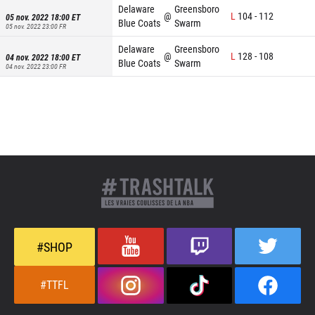
Delaware
Greensboro
@
L
104
-
112
05 nov. 2022 18:00
ET
Blue Coats
Swarm
05 nov. 2022 23:00
FR
Delaware
Greensboro
@
L
128
-
108
04 nov. 2022 18:00
ET
Blue Coats
Swarm
04 nov. 2022 23:00
FR
#SHOP
#TTFL