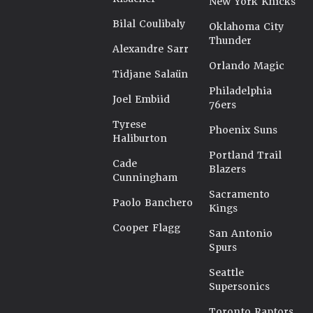
New York Knicks
Bilal Coulibaly
Oklahoma City
Thunder
Alexandre Sarr
Orlando Magic
Tidjane Salaün
Philadelphia
Joel Embiid
76ers
Tyrese
Phoenix Suns
Haliburton
Portland Trail
Cade
Blazers
Cunningham
Sacramento
Paolo Banchero
Kings
Cooper Flagg
San Antonio
Spurs
Seattle
Supersonics
Toronto Raptors