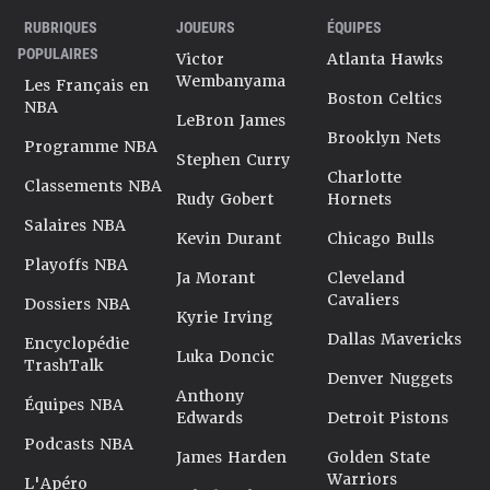
RUBRIQUES
JOUEURS
ÉQUIPES
POPULAIRES
Victor
Atlanta Hawks
Wembanyama
Les Français en
Boston Celtics
NBA
LeBron James
Brooklyn Nets
Programme NBA
Stephen Curry
Charlotte
Classements NBA
Rudy Gobert
Hornets
Salaires NBA
Kevin Durant
Chicago Bulls
Playoffs NBA
Ja Morant
Cleveland
Cavaliers
Dossiers NBA
Kyrie Irving
Dallas Mavericks
Encyclopédie
Luka Doncic
TrashTalk
Denver Nuggets
Anthony
Équipes NBA
Edwards
Detroit Pistons
Podcasts NBA
James Harden
Golden State
Warriors
L'Apéro