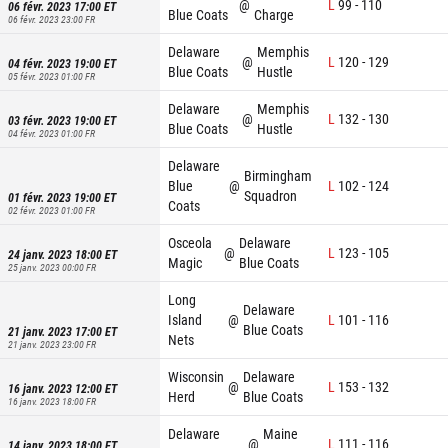
@
L
99
-
110
06 févr. 2023 17:00
ET
Blue Coats
Charge
06 févr. 2023 23:00
FR
Delaware
Memphis
@
L
120
-
129
04 févr. 2023 19:00
ET
Blue Coats
Hustle
05 févr. 2023 01:00
FR
Delaware
Memphis
@
L
132
-
130
03 févr. 2023 19:00
ET
Blue Coats
Hustle
04 févr. 2023 01:00
FR
Delaware
Birmingham
Blue
@
L
102
-
124
Squadron
01 févr. 2023 19:00
ET
Coats
02 févr. 2023 01:00
FR
Osceola
Delaware
@
L
123
-
105
24 janv. 2023 18:00
ET
Magic
Blue Coats
25 janv. 2023 00:00
FR
Long
Delaware
Island
@
L
101
-
116
Blue Coats
21 janv. 2023 17:00
ET
Nets
21 janv. 2023 23:00
FR
Wisconsin
Delaware
@
L
153
-
132
16 janv. 2023 12:00
ET
Herd
Blue Coats
16 janv. 2023 18:00
FR
Delaware
Maine
@
L
111
-
116
14 janv. 2023 18:00
ET