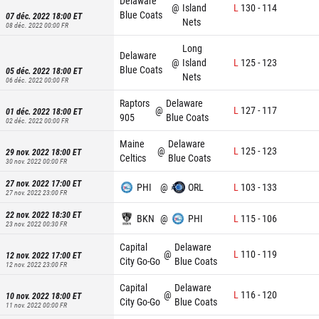
Delaware
@
Island
L
130
-
114
Blue Coats
07 déc. 2022 18:00
ET
Nets
08 déc. 2022 00:00
FR
Long
Delaware
@
Island
L
125
-
123
Blue Coats
05 déc. 2022 18:00
ET
Nets
06 déc. 2022 00:00
FR
Raptors
Delaware
@
L
127
-
117
01 déc. 2022 18:00
ET
905
Blue Coats
02 déc. 2022 00:00
FR
Maine
Delaware
@
L
125
-
123
29 nov. 2022 18:00
ET
Celtics
Blue Coats
30 nov. 2022 00:00
FR
27 nov. 2022 17:00
ET
PHI
@
ORL
L
103
-
133
27 nov. 2022 23:00
FR
22 nov. 2022 18:30
ET
BKN
@
PHI
L
115
-
106
23 nov. 2022 00:30
FR
Capital
Delaware
@
L
110
-
119
12 nov. 2022 17:00
ET
City Go-Go
Blue Coats
12 nov. 2022 23:00
FR
Capital
Delaware
@
L
116
-
120
10 nov. 2022 18:00
ET
City Go-Go
Blue Coats
11 nov. 2022 00:00
FR