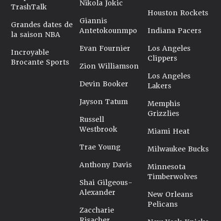
Nikola Jokic
TrashTalk
Houston Rockets
Giannis
Grandes dates de
Antetokounmpo
Indiana Pacers
la saison NBA
Evan Fournier
Los Angeles
Incroyable
Clippers
Brocante Sports
Zion Williamson
Los Angeles
Devin Booker
Lakers
Jayson Tatum
Memphis
Grizzlies
Russell
Westbrook
Miami Heat
Trae Young
Milwaukee Bucks
Anthony Davis
Minnesota
Timberwolves
Shai Gilgeous-
Alexander
New Orleans
Pelicans
Zaccharie
Risacher