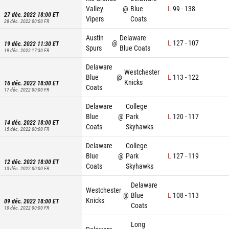
Valley
@
Blue
L
99
-
138
27 déc. 2022 18:00
ET
Vipers
Coats
28 déc. 2022 00:00
FR
Austin
Delaware
@
L
127
-
107
19 déc. 2022 11:30
ET
Spurs
Blue Coats
19 déc. 2022 17:30
FR
Delaware
Westchester
Blue
@
L
113
-
122
Knicks
16 déc. 2022 18:00
ET
Coats
17 déc. 2022 00:00
FR
Delaware
College
Blue
@
Park
L
120
-
117
14 déc. 2022 18:00
ET
Coats
Skyhawks
15 déc. 2022 00:00
FR
Delaware
College
Blue
@
Park
L
127
-
119
12 déc. 2022 18:00
ET
Coats
Skyhawks
13 déc. 2022 00:00
FR
Delaware
Westchester
@
Blue
L
108
-
113
Knicks
09 déc. 2022 18:00
ET
Coats
10 déc. 2022 00:00
FR
Long