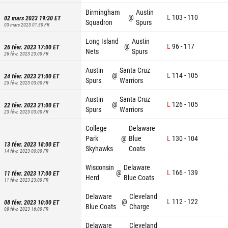
Birmingham
Austin
@
L
103
-
110
02 mars 2023 19:30
ET
Squadron
Spurs
03 mars 2023 01:30
FR
Long Island
Austin
@
L
96
-
117
26 févr. 2023 17:00
ET
Nets
Spurs
26 févr. 2023 23:00
FR
Austin
Santa Cruz
@
L
114
-
105
24 févr. 2023 21:00
ET
Spurs
Warriors
25 févr. 2023 03:00
FR
Austin
Santa Cruz
@
L
126
-
105
22 févr. 2023 21:00
ET
Spurs
Warriors
23 févr. 2023 03:00
FR
College
Delaware
Park
@
Blue
L
130
-
104
13 févr. 2023 18:00
ET
Skyhawks
Coats
14 févr. 2023 00:00
FR
Wisconsin
Delaware
@
L
166
-
139
11 févr. 2023 17:00
ET
Herd
Blue Coats
11 févr. 2023 23:00
FR
Delaware
Cleveland
@
L
112
-
122
08 févr. 2023 10:00
ET
Blue Coats
Charge
08 févr. 2023 16:00
FR
Delaware
Cleveland