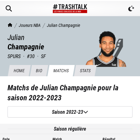
TrashTalk Actu NBA
Joueurs NBA
Julian
Champagnie
Julian
Champagnie
SPURS
·
#
30
·
SF
HOME
BIO
MATCHS
STATS
Matchs de
Julian Champagnie
pour la
saison
2022-2023
Saison 2022-23
Saison régulière
Date
Match
Résultat