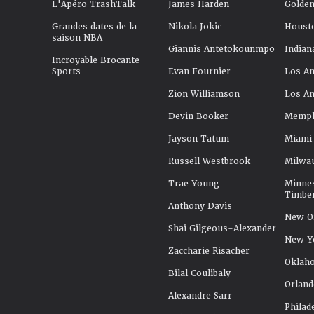
L'Apéro TrashTalk
James Harden
Golden
Grandes dates de la
Nikola Jokic
Houst
saison NBA
Giannis Antetokounmpo
Indian
Incroyable Brocante
Sports
Evan Fournier
Los An
Zion Williamson
Los An
Devin Booker
Memphi
Jayson Tatum
Miami
Russell Westbrook
Milwa
Trae Young
Minne
Timbe
Anthony Davis
New Or
Shai Gilgeous-Alexander
New Y
Zaccharie Risacher
Oklah
Bilal Coulibaly
Orland
Alexandre Sarr
Philad