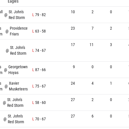
Eagles
ll
St. John's
10
2
0
@
L
79
-
82
Red Storm
s
Providence
23
7
2
@
L
63
-
58
rm
Friars
17
11
3
St. John's
@
L
74
-
67
Red Storm
s
Georgetown
9
0
0
@
L
87
-
66
rm
Hoyas
s
Xavier
24
4
1
@
L
75
-
67
rm
Musketeers
St. John's
27
2
0
@
L
58
-
60
Red Storm
St. John's
27
6
0
@
L
70
-
67
Red Storm