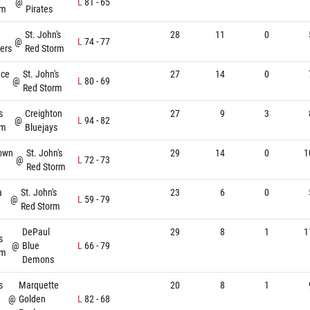
@
L
81
-
65
rm
Pirates
St. John's
28
11
0
@
L
74
-
77
ers
Red Storm
nce
St. John's
27
14
0
@
L
80
-
69
Red Storm
s
Creighton
27
9
3
@
L
94
-
82
rm
Bluejays
own
St. John's
29
14
0
1
@
L
72
-
73
Red Storm
a
St. John's
23
6
0
@
L
59
-
79
Red Storm
DePaul
29
8
1
1
s
@
Blue
L
66
-
79
rm
Demons
s
Marquette
20
8
1
@
Golden
L
82
-
68