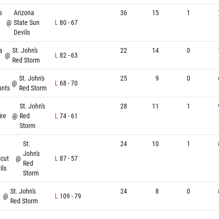
s
Arizona
36
15
1
@
State Sun
L
80
-
67
Devils
a
St. John's
22
14
0
@
L
82
-
63
Red Storm
St. John's
25
9
0
@
L
68
-
70
nts
Red Storm
St. John's
28
11
1
re
@
Red
L
74
-
61
Storm
St.
24
10
1
John's
cut
@
L
87
-
57
Red
ils
Storm
St. John's
24
8
0
@
L
109
-
79
Red Storm