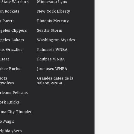
 State Warriors
Minnesota Lynx
on Rockets
New York Liberty
a Pacers
Phoenix Mercury
geles Clippers
Seattle Storm
geles Lakers
Washington Mystics
s Grizzlies
Palmarès WNBA
 Heat
Équipes WNBA
ukee Bucks
Joueuses WNBA
sota
Grandes dates de la
rwolves
saison WNBA
leans Pelicans
ork Knicks
oma City Thunder
o Magic
elphia 76ers