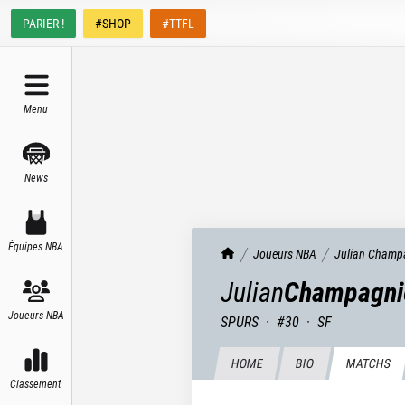
PARIER !
#SHOP
#TTFL
Menu
News
Équipes NBA
TrashTalk Actu NBA
Joueurs NBA
Julian
Champ
Julian
Champagni
Joueurs NBA
SPURS
·
#
30
·
SF
HOME
BIO
MATCHS
Classement