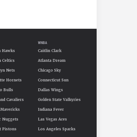
WNBA
a Hawks
Caitlin Clark
 Celtics
Atlanta Dream
yn Nets
Chicago Sky
tte Hornets
Connecticut Sun
o Bulls
Dallas Wings
and Cavaliers
Golden State Valkyries
 Mavericks
Indiana Fever
r Nuggets
Las Vegas Aces
t Pistons
Los Angeles Sparks