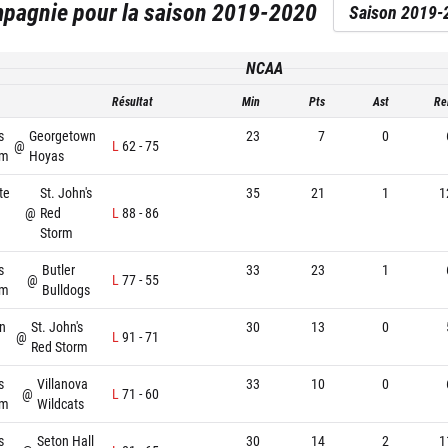
mpagnie
pour la saison
2019-2020
Saison 2019-
NCAA
Résultat
Min
Pts
Ast
Re
s
Georgetown
23
7
0
@
L
62
-
75
rm
Hoyas
te
St. John's
35
21
1
1
@
Red
L
88
-
86
Storm
s
Butler
33
23
1
@
L
77
-
55
rm
Bulldogs
n
St. John's
30
13
0
@
L
91
-
71
Red Storm
s
Villanova
33
10
0
@
L
71
-
60
rm
Wildcats
s
Seton Hall
30
14
2
1