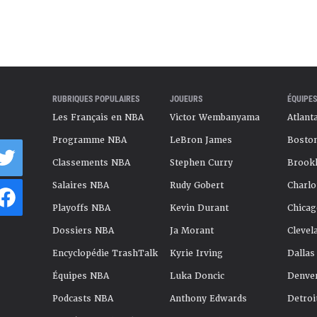
RUBRIQUES POPULAIRES
JOUEURS
ÉQUIPES
Les Français en NBA
Victor Wembanyama
Atlant
Programme NBA
LeBron James
Boston
Classements NBA
Stephen Curry
Brookl
Salaires NBA
Rudy Gobert
Charlo
Playoffs NBA
Kevin Durant
Chicag
Dossiers NBA
Ja Morant
Clevel
Encyclopédie TrashTalk
Kyrie Irving
Dallas
Équipes NBA
Luka Doncic
Denve
Podcasts NBA
Anthony Edwards
Detroi