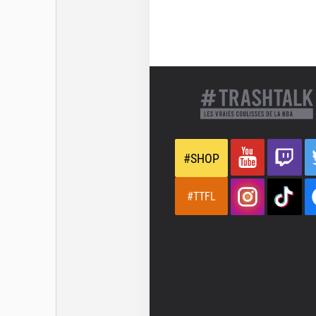
#SHOP
#TTFL