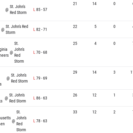
21
14
0
St. John's
@
L
85
-
57
Red Storm
St. John's Red
22
5
0
@
L
82
-
71
Storm
St.
25
4
0
ginia
John's
@
L
70
-
68
neers
Red
Storm
29
14
3
1
St. John's
@
L
79
-
69
Red Storm
s
St. John's
26
12
1
@
L
86
-
63
ks
Red Storm
St.
33
12
2
usetts
John's
@
L
78
-
63
men
Red
Storm