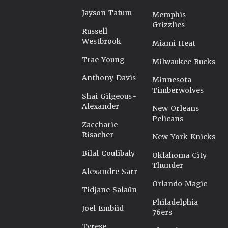
Jayson Tatum
Memphis
Grizzlies
Russell
Westbrook
Miami Heat
Trae Young
Milwaukee Bucks
Anthony Davis
Minnesota
Timberwolves
Shai Gilgeous-
Alexander
New Orleans
Pelicans
Zaccharie
Risacher
New York Knicks
Bilal Coulibaly
Oklahoma City
Thunder
Alexandre Sarr
Orlando Magic
Tidjane Salaün
Philadelphia
Joel Embiid
76ers
Tyrese