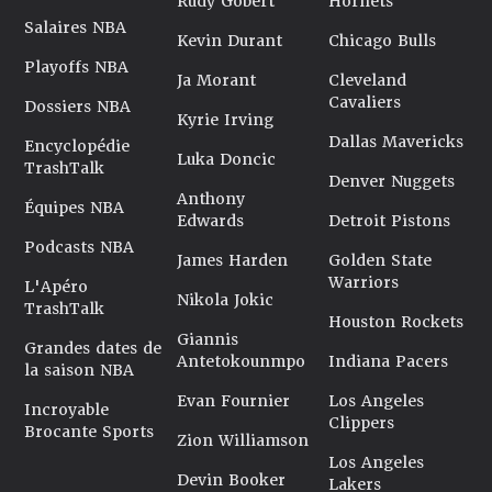
Rudy Gobert
Hornets
Salaires NBA
Kevin Durant
Chicago Bulls
Playoffs NBA
Ja Morant
Cleveland
Cavaliers
Dossiers NBA
Kyrie Irving
Dallas Mavericks
Encyclopédie
Luka Doncic
TrashTalk
Denver Nuggets
Anthony
Équipes NBA
Edwards
Detroit Pistons
Podcasts NBA
James Harden
Golden State
Warriors
L'Apéro
Nikola Jokic
TrashTalk
Houston Rockets
Giannis
Grandes dates de
Antetokounmpo
Indiana Pacers
la saison NBA
Evan Fournier
Los Angeles
Incroyable
Clippers
Brocante Sports
Zion Williamson
Los Angeles
Devin Booker
Lakers