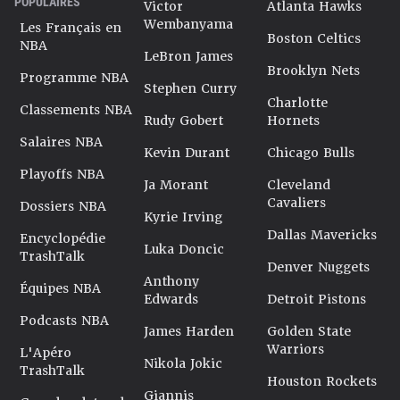
POPULAIRES
Victor
Atlanta Hawks
Wembanyama
Les Français en
Boston Celtics
NBA
LeBron James
Brooklyn Nets
Programme NBA
Stephen Curry
Charlotte
Classements NBA
Rudy Gobert
Hornets
Salaires NBA
Kevin Durant
Chicago Bulls
Playoffs NBA
Ja Morant
Cleveland
Cavaliers
Dossiers NBA
Kyrie Irving
Dallas Mavericks
Encyclopédie
Luka Doncic
TrashTalk
Denver Nuggets
Anthony
Équipes NBA
Edwards
Detroit Pistons
Podcasts NBA
James Harden
Golden State
Warriors
L'Apéro
Nikola Jokic
TrashTalk
Houston Rockets
Giannis