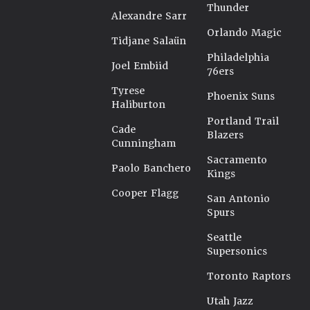
Thunder
Alexandre Sarr
Orlando Magic
Tidjane Salaün
Philadelphia
Joel Embiid
76ers
Tyrese
Phoenix Suns
Haliburton
Portland Trail
Cade
Blazers
Cunningham
Sacramento
Paolo Banchero
Kings
Cooper Flagg
San Antonio
Spurs
Seattle
Supersonics
Toronto Raptors
Utah Jazz