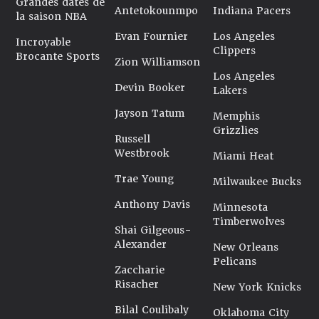
Grandes dates de
Antetokounmpo
Indiana Pacers
la saison NBA
Evan Fournier
Los Angeles
Incroyable
Clippers
Brocante Sports
Zion Williamson
Los Angeles
Devin Booker
Lakers
Jayson Tatum
Memphis
Grizzlies
Russell
Westbrook
Miami Heat
Trae Young
Milwaukee Bucks
Anthony Davis
Minnesota
Timberwolves
Shai Gilgeous-
Alexander
New Orleans
Pelicans
Zaccharie
Risacher
New York Knicks
Bilal Coulibaly
Oklahoma City