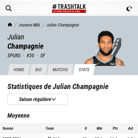
TrashTalk Actu NBA
Joueurs NBA
Julian
Champagnie
Julian
Champagnie
SPURS
·
#
30
·
SF
HOME
BIO
MATCHS
STATS
Statistiques de
Julian Champagnie
Saison régulière
Moyenne
Season
Team
G
Min
Pts
Ast