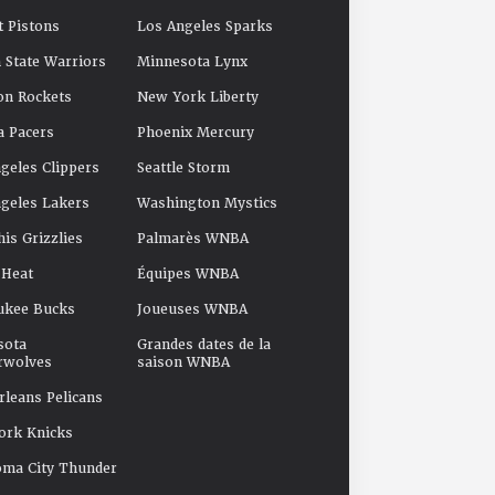
t Pistons
Los Angeles Sparks
 State Warriors
Minnesota Lynx
on Rockets
New York Liberty
a Pacers
Phoenix Mercury
geles Clippers
Seattle Storm
geles Lakers
Washington Mystics
s Grizzlies
Palmarès WNBA
 Heat
Équipes WNBA
ukee Bucks
Joueuses WNBA
sota
Grandes dates de la
rwolves
saison WNBA
leans Pelicans
ork Knicks
oma City Thunder