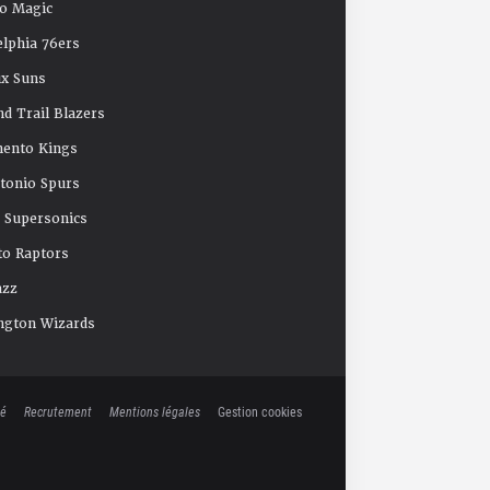
o Magic
elphia 76ers
x Suns
nd Trail Blazers
mento Kings
tonio Spurs
e Supersonics
o Raptors
azz
ngton Wizards
té
Recrutement
Mentions légales
Gestion cookies