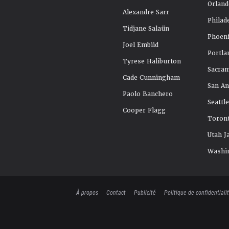
Orland
Alexandre Sarr
Philad
Tidjane Salaün
Phoeni
Joel Embiid
Portla
Tyrese Haliburton
Sacra
Cade Cunningham
San An
Paolo Banchero
Seattl
Cooper Flagg
Toront
Utah J
Washi
À propos
Contact
Publicité
Politique de confidentiali