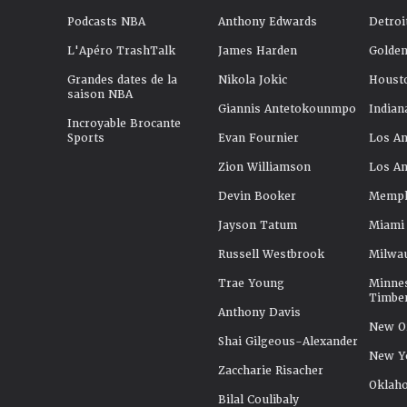
Podcasts NBA
Anthony Edwards
Detroi
L'Apéro TrashTalk
James Harden
Golden
Grandes dates de la
Nikola Jokic
Houst
saison NBA
Giannis Antetokounmpo
Indian
Incroyable Brocante
Sports
Evan Fournier
Los An
Zion Williamson
Los An
Devin Booker
Memphi
Jayson Tatum
Miami
Russell Westbrook
Milwa
Trae Young
Minne
Timbe
Anthony Davis
New Or
Shai Gilgeous-Alexander
New Y
Zaccharie Risacher
Oklah
Bilal Coulibaly