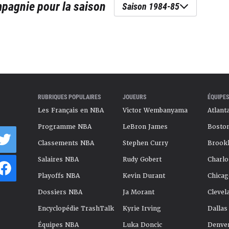
mpagnie
pour la saison
Saison 1984-85
RUBRIQUES POPULAIRES
JOUEURS
ÉQUIPES
Les Français en NBA
Victor Wembanyama
Atlant
Programme NBA
LeBron James
Boston
Classements NBA
Stephen Curry
Brookl
Salaires NBA
Rudy Gobert
Charlo
Playoffs NBA
Kevin Durant
Chicag
Dossiers NBA
Ja Morant
Clevel
Encyclopédie TrashTalk
Kyrie Irving
Dallas
Équipes NBA
Luka Doncic
Denve