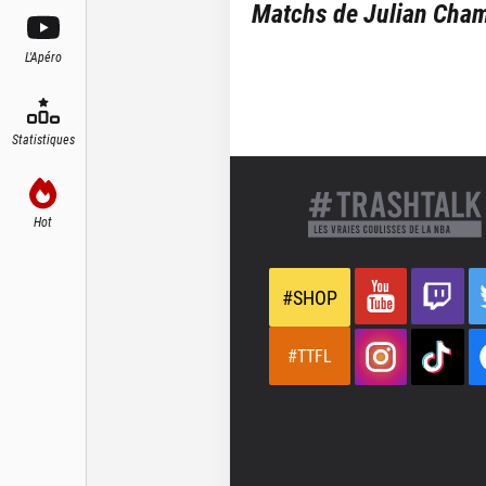
Matchs de
Julian Cha
L'Apéro
Statistiques
Hot
#SHOP
#TTFL