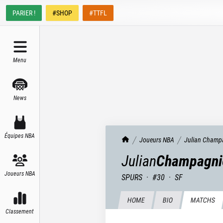
PARIER !
#SHOP
#TTFL
Menu
News
Équipes NBA
TrashTalk Actu NBA
Joueurs NBA
Julian
Champ
Julian
Champagni
Joueurs NBA
SPURS
·
#
30
·
SF
HOME
BIO
MATCHS
Classement