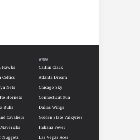
WNBA
a Hawks
Caitlin Clark
 Celtics
Atlanta Dream
yn Nets
Chicago Sky
tte Hornets
Connecticut Sun
o Bulls
Dallas Wings
and Cavaliers
Golden State Valkyries
 Mavericks
Indiana Fever
r Nuggets
Las Vegas Aces