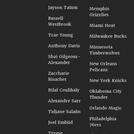
Jayson Tatum
Memphis
Grizzlies
Russell
Westbrook
Miami Heat
Trae Young
Milwaukee Bucks
Anthony Davis
Minnesota
Timberwolves
Shai Gilgeous-
Alexander
New Orleans
Pelicans
Zaccharie
Risacher
New York Knicks
Bilal Coulibaly
Oklahoma City
Thunder
Alexandre Sarr
Orlando Magic
Tidjane Salaün
Philadelphia
Joel Embiid
76ers
Tyrese