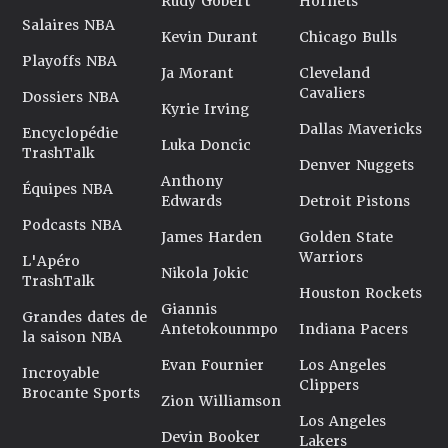
Rudy Gobert
Hornets
Salaires NBA
Kevin Durant
Chicago Bulls
Playoffs NBA
Ja Morant
Cleveland
Cavaliers
Dossiers NBA
Kyrie Irving
Dallas Mavericks
Encyclopédie
Luka Doncic
TrashTalk
Denver Nuggets
Anthony
Équipes NBA
Edwards
Detroit Pistons
Podcasts NBA
James Harden
Golden State
Warriors
L'Apéro
Nikola Jokic
TrashTalk
Houston Rockets
Giannis
Grandes dates de
Antetokounmpo
Indiana Pacers
la saison NBA
Evan Fournier
Los Angeles
Incroyable
Clippers
Brocante Sports
Zion Williamson
Los Angeles
Devin Booker
Lakers