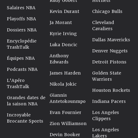
Rudy Gobert
Hornets
Salaires NBA
Kevin Durant
Chicago Bulls
Playoffs NBA
Ja Morant
Cleveland
Cavaliers
Dossiers NBA
Kyrie Irving
Dallas Mavericks
Encyclopédie
Luka Doncic
TrashTalk
Denver Nuggets
Anthony
Équipes NBA
Edwards
Detroit Pistons
Podcasts NBA
James Harden
Golden State
Warriors
L'Apéro
Nikola Jokic
TrashTalk
Houston Rockets
Giannis
Grandes dates de
Antetokounmpo
Indiana Pacers
la saison NBA
Evan Fournier
Los Angeles
Incroyable
Clippers
Brocante Sports
Zion Williamson
Los Angeles
Devin Booker
Lakers