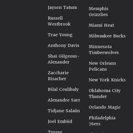
Jayson Tatum
Memphis
Grizzlies
Russell
Westbrook
Miami Heat
Trae Young
Milwaukee Bucks
Anthony Davis
Minnesota
Timberwolves
Shai Gilgeous-
Alexander
New Orleans
Pelicans
Zaccharie
Risacher
New York Knicks
Bilal Coulibaly
Oklahoma City
Thunder
Alexandre Sarr
Orlando Magic
Tidjane Salaün
Philadelphia
Joel Embiid
76ers
Tyrese