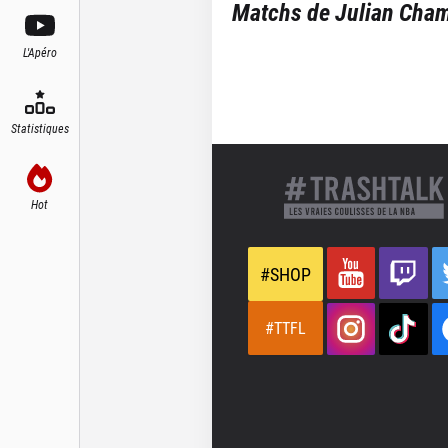
Matchs de
Julian Cha
L'Apéro
Statistiques
Hot
#SHOP
#TTFL