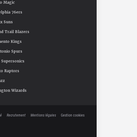
o Magic
elphia 76ers
x Suns
nd Trail Blazers
mento Kings
tonio Spurs
e Supersonics
o Raptors
azz
ngton Wizards
té
Recrutement
Mentions légales
Gestion cookies