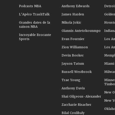
Podcasts NBA
Anthony Edwards
Detroi
L'Apéro TrashTalk
James Harden
Golden
Grandes dates de la
Nikola Jokic
Houst
saison NBA
Giannis Antetokounmpo
Indian
Incroyable Brocante
Sports
Evan Fournier
Los An
Zion Williamson
Los An
Devin Booker
Memphi
Jayson Tatum
Miami
Russell Westbrook
Milwa
Trae Young
Minne
Timbe
Anthony Davis
New Or
Shai Gilgeous-Alexander
New Y
Zaccharie Risacher
Oklah
Bilal Coulibaly