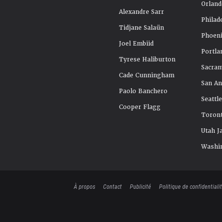
Orland
Alexandre Sarr
Philad
Tidjane Salaün
Phoeni
Joel Embiid
Portla
Tyrese Haliburton
Sacra
Cade Cunningham
San An
Paolo Banchero
Seattl
Cooper Flagg
Toront
Utah J
Washi
À propos
Contact
Publicité
Politique de confidentiali