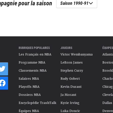
mpagnie
pour la saison
Saison 1990-91
RUBRIQUES POPULAIRES
JOUEURS
ÉQUIPES
Les Français en NBA
Victor Wembanyama
Atlant
Programme NBA
LeBron James
Boston
Classements NBA
Stephen Curry
Brookl
Salaires NBA
Rudy Gobert
Charlo
Playoffs NBA
Kevin Durant
Chicag
Dossiers NBA
Ja Morant
Clevel
Encyclopédie TrashTalk
Kyrie Irving
Dallas
Équipes NBA
Luka Doncic
Denve