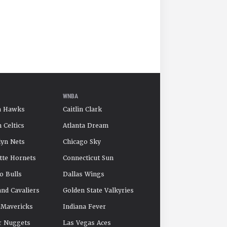
WNBA
a Hawks
Caitlin Clark
 Celtics
Atlanta Dream
yn Nets
Chicago Sky
tte Hornets
Connecticut Sun
o Bulls
Dallas Wings
and Cavaliers
Golden State Valkyries
 Mavericks
Indiana Fever
r Nuggets
Las Vegas Aces