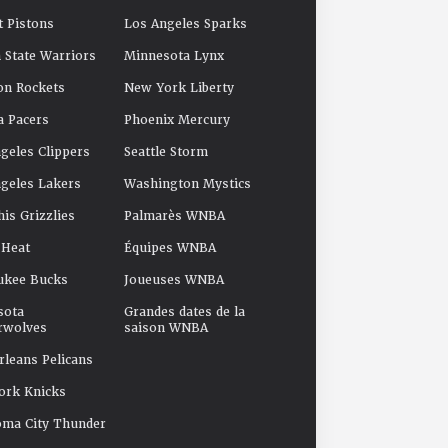
t Pistons
Los Angeles Sparks
 State Warriors
Minnesota Lynx
on Rockets
New York Liberty
a Pacers
Phoenix Mercury
geles Clippers
Seattle Storm
geles Lakers
Washington Mystics
s Grizzlies
Palmarès WNBA
 Heat
Équipes WNBA
ukee Bucks
Joueuses WNBA
sota
Grandes dates de la
rwolves
saison WNBA
leans Pelicans
ork Knicks
oma City Thunder