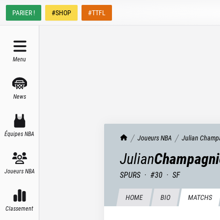
PARIER !
#SHOP
#TTFL
Menu
News
Équipes NBA
TrashTalk Actu NBA
Joueurs NBA
Julian
Champ
Julian
Champagni
Joueurs NBA
SPURS
·
#
30
·
SF
HOME
BIO
MATCHS
Classement