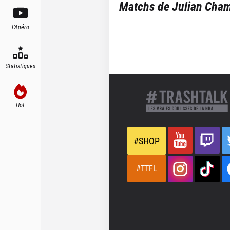
Matchs de
Julian Cha
L'Apéro
Statistiques
Hot
#SHOP
#TTFL