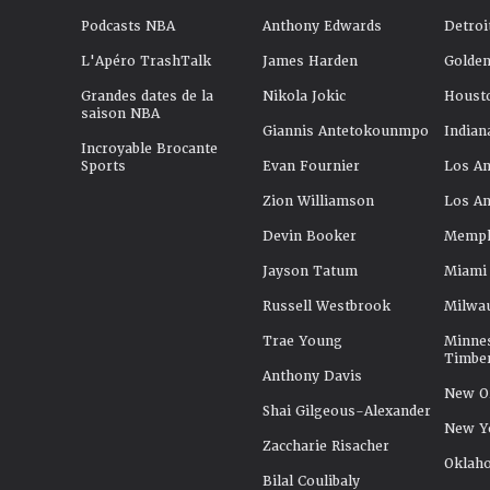
Podcasts NBA
Anthony Edwards
Detroi
L'Apéro TrashTalk
James Harden
Golden
Grandes dates de la
Nikola Jokic
Houst
saison NBA
Giannis Antetokounmpo
Indian
Incroyable Brocante
Sports
Evan Fournier
Los An
Zion Williamson
Los An
Devin Booker
Memphi
Jayson Tatum
Miami
Russell Westbrook
Milwa
Trae Young
Minne
Timbe
Anthony Davis
New Or
Shai Gilgeous-Alexander
New Y
Zaccharie Risacher
Oklah
Bilal Coulibaly