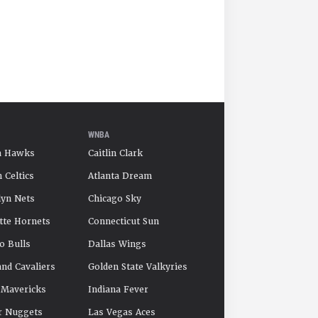
WNBA
a Hawks
Caitlin Clark
 Celtics
Atlanta Dream
yn Nets
Chicago Sky
tte Hornets
Connecticut Sun
o Bulls
Dallas Wings
and Cavaliers
Golden State Valkyries
 Mavericks
Indiana Fever
r Nuggets
Las Vegas Aces