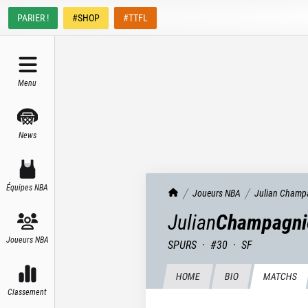
PARIER !
#SHOP
#TTFL
Menu
News
Équipes NBA
TrashTalk Actu NBA
Joueurs NBA
Julian
Champ
Julian
Champagni
Joueurs NBA
SPURS
·
#
30
·
SF
HOME
BIO
MATCHS
Classement