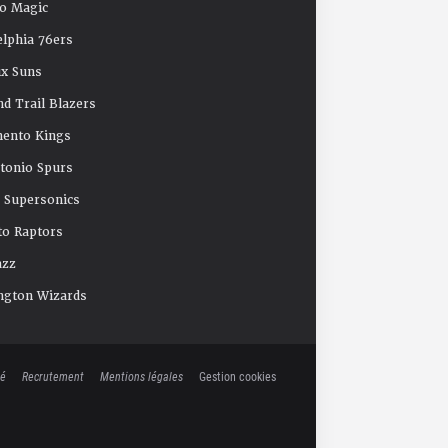
o Magic
elphia 76ers
x Suns
nd Trail Blazers
mento Kings
tonio Spurs
e Supersonics
o Raptors
azz
ngton Wizards
té
Recrutement
Mentions légales
Gestion cookies