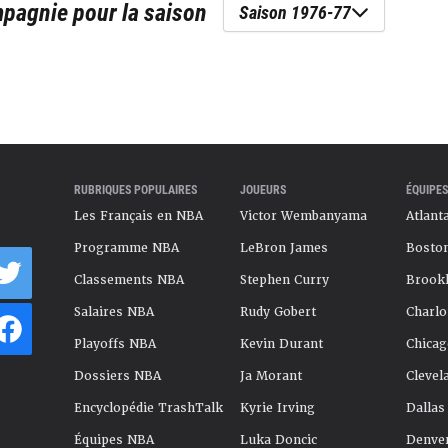
mpagnie
pour la saison
Saison 1976-77
RUBRIQUES POPULAIRES
JOUEURS
ÉQUIPES
Les Français en NBA
Victor Wembanyama
Atlant
Programme NBA
LeBron James
Boston
Classements NBA
Stephen Curry
Brookl
Salaires NBA
Rudy Gobert
Charlo
Playoffs NBA
Kevin Durant
Chicag
Dossiers NBA
Ja Morant
Clevel
Encyclopédie TrashTalk
Kyrie Irving
Dallas
Équipes NBA
Luka Doncic
Denve