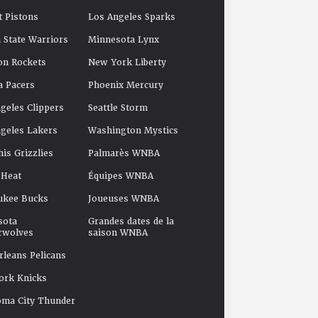
t Pistons
Los Angeles Sparks
 State Warriors
Minnesota Lynx
on Rockets
New York Liberty
a Pacers
Phoenix Mercury
geles Clippers
Seattle Storm
geles Lakers
Washington Mystics
s Grizzlies
Palmarès WNBA
 Heat
Équipes WNBA
ukee Bucks
Joueuses WNBA
sota
Grandes dates de la
rwolves
saison WNBA
leans Pelicans
ork Knicks
oma City Thunder