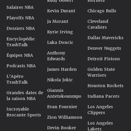
Rudy Gobert
Hornets
Salaires NBA
Kevin Durant
Chicago Bulls
Playoffs NBA
Ja Morant
Cleveland
Cavaliers
Dossiers NBA
Kyrie Irving
Dallas Mavericks
Encyclopédie
Luka Doncic
TrashTalk
Denver Nuggets
Anthony
Équipes NBA
Edwards
Detroit Pistons
Podcasts NBA
James Harden
Golden State
Warriors
L'Apéro
Nikola Jokic
TrashTalk
Houston Rockets
Giannis
Grandes dates de
Antetokounmpo
Indiana Pacers
la saison NBA
Evan Fournier
Los Angeles
Incroyable
Clippers
Brocante Sports
Zion Williamson
Los Angeles
Devin Booker
Lakers