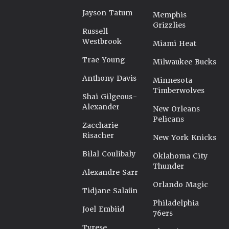
Jayson Tatum
Memphis
Grizzlies
Russell
Westbrook
Miami Heat
Trae Young
Milwaukee Bucks
Anthony Davis
Minnesota
Timberwolves
Shai Gilgeous-
Alexander
New Orleans
Pelicans
Zaccharie
Risacher
New York Knicks
Bilal Coulibaly
Oklahoma City
Thunder
Alexandre Sarr
Orlando Magic
Tidjane Salaün
Philadelphia
Joel Embiid
76ers
Tyrese