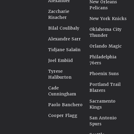
Alexander
New Orleans
Pelicans
Zaccharie
Risacher
New York Knicks
Bilal Coulibaly
Oklahoma City
Thunder
Alexandre Sarr
Orlando Magic
Tidjane Salaün
Philadelphia
Joel Embiid
76ers
Tyrese
Phoenix Suns
Haliburton
Portland Trail
Cade
Blazers
Cunningham
Sacramento
Paolo Banchero
Kings
Cooper Flagg
San Antonio
Spurs