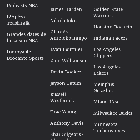
Podcasts NBA
James Harden
Golden State
Warriors
L'Apéro
Nikola Jokic
TrashTalk
Houston Rockets
Giannis
Grandes dates de
Antetokounmpo
Indiana Pacers
la saison NBA
Evan Fournier
Los Angeles
Incroyable
Clippers
Brocante Sports
Zion Williamson
Los Angeles
Devin Booker
Lakers
Jayson Tatum
Memphis
Grizzlies
Russell
Westbrook
Miami Heat
Trae Young
Milwaukee Bucks
Anthony Davis
Minnesota
Timberwolves
Shai Gilgeous-