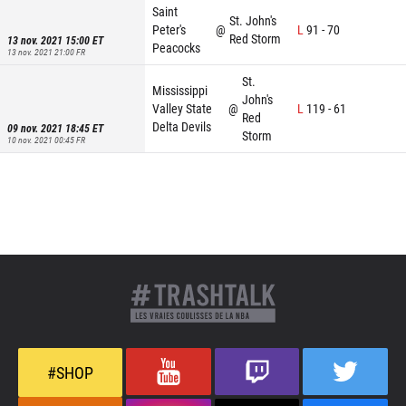
Saint
St. John's
Peter's
@
L
91
-
70
Red Storm
13 nov. 2021 15:00
ET
Peacocks
13 nov. 2021 21:00
FR
St.
Mississippi
John's
Valley State
@
L
119
-
61
Red
Delta Devils
09 nov. 2021 18:45
ET
Storm
10 nov. 2021 00:45
FR
#SHOP