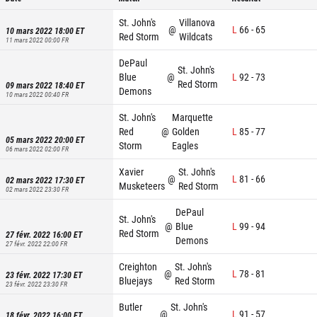
St. John's
Villanova
@
L
66
-
65
10 mars 2022 18:00
ET
Red Storm
Wildcats
11 mars 2022 00:00
FR
DePaul
St. John's
Blue
@
L
92
-
73
Red Storm
09 mars 2022 18:40
ET
Demons
10 mars 2022 00:40
FR
St. John's
Marquette
Red
@
Golden
L
85
-
77
05 mars 2022 20:00
ET
Storm
Eagles
06 mars 2022 02:00
FR
Xavier
St. John's
@
L
81
-
66
02 mars 2022 17:30
ET
Musketeers
Red Storm
02 mars 2022 23:30
FR
DePaul
St. John's
@
Blue
L
99
-
94
Red Storm
27 févr. 2022 16:00
ET
Demons
27 févr. 2022 22:00
FR
Creighton
St. John's
@
L
78
-
81
23 févr. 2022 17:30
ET
Bluejays
Red Storm
23 févr. 2022 23:30
FR
Butler
St. John's
@
L
91
-
57
18 févr. 2022 16:00
ET