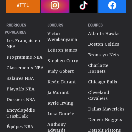
#TTFL
RUBRIQUES
JOUEURS
ÉQUIPES
POPULAIRES
Victor
Atlanta Hawks
Wembanyama
Les Français en
Boston Celtics
NBA
LeBron James
Brooklyn Nets
Programme NBA
Stephen Curry
Charlotte
Classements NBA
Rudy Gobert
Hornets
Salaires NBA
Kevin Durant
Chicago Bulls
Playoffs NBA
Ja Morant
Cleveland
Cavaliers
Dossiers NBA
Kyrie Irving
Dallas Mavericks
Encyclopédie
Luka Doncic
TrashTalk
Denver Nuggets
Anthony
Équipes NBA
Edwards
Detroit Pistons