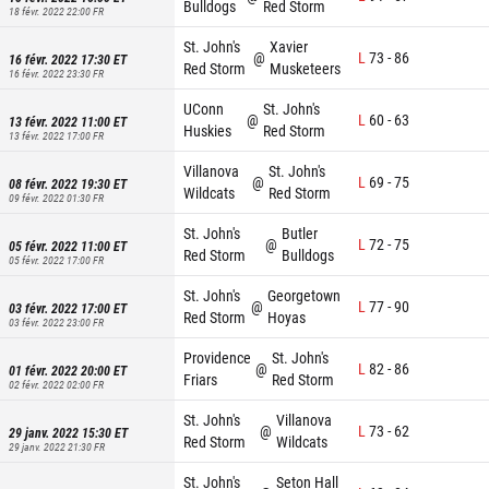
Bulldogs
Red Storm
18 févr. 2022 22:00
FR
St. John's
Xavier
@
L
73
-
86
16 févr. 2022 17:30
ET
Red Storm
Musketeers
16 févr. 2022 23:30
FR
UConn
St. John's
@
L
60
-
63
13 févr. 2022 11:00
ET
Huskies
Red Storm
13 févr. 2022 17:00
FR
Villanova
St. John's
@
L
69
-
75
08 févr. 2022 19:30
ET
Wildcats
Red Storm
09 févr. 2022 01:30
FR
St. John's
Butler
@
L
72
-
75
05 févr. 2022 11:00
ET
Red Storm
Bulldogs
05 févr. 2022 17:00
FR
St. John's
Georgetown
@
L
77
-
90
03 févr. 2022 17:00
ET
Red Storm
Hoyas
03 févr. 2022 23:00
FR
Providence
St. John's
@
L
82
-
86
01 févr. 2022 20:00
ET
Friars
Red Storm
02 févr. 2022 02:00
FR
St. John's
Villanova
@
L
73
-
62
29 janv. 2022 15:30
ET
Red Storm
Wildcats
29 janv. 2022 21:30
FR
St. John's
Seton Hall