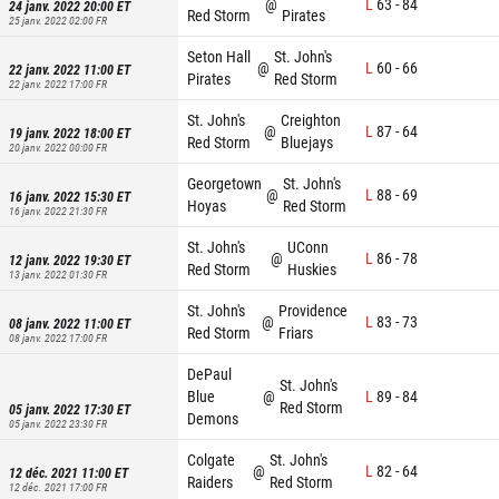
@
L
63
-
84
24 janv. 2022 20:00
ET
Red Storm
Pirates
25 janv. 2022 02:00
FR
Seton Hall
St. John's
@
L
60
-
66
22 janv. 2022 11:00
ET
Pirates
Red Storm
22 janv. 2022 17:00
FR
St. John's
Creighton
@
L
87
-
64
19 janv. 2022 18:00
ET
Red Storm
Bluejays
20 janv. 2022 00:00
FR
Georgetown
St. John's
@
L
88
-
69
16 janv. 2022 15:30
ET
Hoyas
Red Storm
16 janv. 2022 21:30
FR
St. John's
UConn
@
L
86
-
78
12 janv. 2022 19:30
ET
Red Storm
Huskies
13 janv. 2022 01:30
FR
St. John's
Providence
@
L
83
-
73
08 janv. 2022 11:00
ET
Red Storm
Friars
08 janv. 2022 17:00
FR
DePaul
St. John's
Blue
@
L
89
-
84
Red Storm
05 janv. 2022 17:30
ET
Demons
05 janv. 2022 23:30
FR
Colgate
St. John's
@
L
82
-
64
12 déc. 2021 11:00
ET
Raiders
Red Storm
12 déc. 2021 17:00
FR