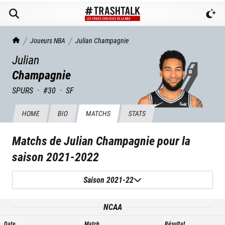
TrashTalk Actu NBA
Joueurs NBA
Julian
Champagnie
Julian
Champagnie
SPURS
·
#
30
·
SF
HOME
BIO
MATCHS
STATS
Matchs de
Julian Champagnie
pour la
saison
2021-2022
Saison 2021-22
NCAA
Date
Match
Résultat