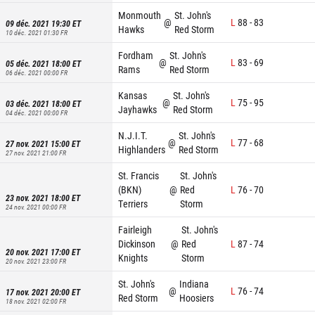
Monmouth
St. John's
@
L
88
-
83
09 déc. 2021 19:30
ET
Hawks
Red Storm
10 déc. 2021 01:30
FR
Fordham
St. John's
@
L
83
-
69
05 déc. 2021 18:00
ET
Rams
Red Storm
06 déc. 2021 00:00
FR
Kansas
St. John's
@
L
75
-
95
03 déc. 2021 18:00
ET
Jayhawks
Red Storm
04 déc. 2021 00:00
FR
N.J.I.T.
St. John's
@
L
77
-
68
27 nov. 2021 15:00
ET
Highlanders
Red Storm
27 nov. 2021 21:00
FR
St. Francis
St. John's
(BKN)
@
Red
L
76
-
70
23 nov. 2021 18:00
ET
Terriers
Storm
24 nov. 2021 00:00
FR
Fairleigh
St. John's
Dickinson
@
Red
L
87
-
74
20 nov. 2021 17:00
ET
Knights
Storm
20 nov. 2021 23:00
FR
St. John's
Indiana
@
L
76
-
74
17 nov. 2021 20:00
ET
Red Storm
Hoosiers
18 nov. 2021 02:00
FR