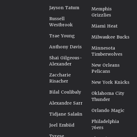
Jayson Tatum
Memphis
Grizzlies
Russell
Westbrook
Miami Heat
Trae Young
Milwaukee Bucks
Anthony Davis
Minnesota
Timberwolves
Shai Gilgeous-
Alexander
New Orleans
Pelicans
Zaccharie
Risacher
New York Knicks
Bilal Coulibaly
Oklahoma City
Thunder
Alexandre Sarr
Orlando Magic
Tidjane Salaün
Philadelphia
Joel Embiid
76ers
Tyrese