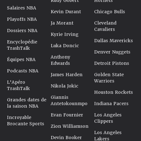
Rudy Gobert
Hornets
Salaires NBA
Kevin Durant
Chicago Bulls
Playoffs NBA
Ja Morant
Cleveland
Cavaliers
Dossiers NBA
Kyrie Irving
Dallas Mavericks
Encyclopédie
Luka Doncic
TrashTalk
Denver Nuggets
Anthony
Équipes NBA
Edwards
Detroit Pistons
Podcasts NBA
James Harden
Golden State
Warriors
L'Apéro
Nikola Jokic
TrashTalk
Houston Rockets
Giannis
Grandes dates de
Antetokounmpo
Indiana Pacers
la saison NBA
Evan Fournier
Los Angeles
Incroyable
Clippers
Brocante Sports
Zion Williamson
Los Angeles
Devin Booker
Lakers