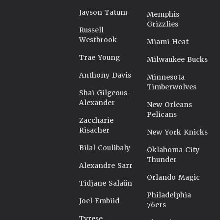
Jayson Tatum
Memphis
Grizzlies
Russell
Westbrook
Miami Heat
Trae Young
Milwaukee Bucks
Anthony Davis
Minnesota
Timberwolves
Shai Gilgeous-
Alexander
New Orleans
Pelicans
Zaccharie
Risacher
New York Knicks
Bilal Coulibaly
Oklahoma City
Thunder
Alexandre Sarr
Orlando Magic
Tidjane Salaün
Philadelphia
Joel Embiid
76ers
Tyrese