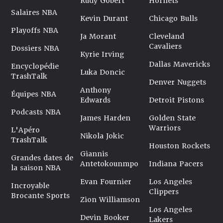
Rudy Gobert
Hornets
Salaires NBA
Kevin Durant
Chicago Bulls
Playoffs NBA
Ja Morant
Cleveland
Cavaliers
Dossiers NBA
Kyrie Irving
Dallas Mavericks
Encyclopédie
Luka Doncic
TrashTalk
Denver Nuggets
Anthony
Équipes NBA
Edwards
Detroit Pistons
Podcasts NBA
James Harden
Golden State
Warriors
L'Apéro
Nikola Jokic
TrashTalk
Houston Rockets
Giannis
Grandes dates de
Antetokounmpo
Indiana Pacers
la saison NBA
Evan Fournier
Los Angeles
Incroyable
Clippers
Brocante Sports
Zion Williamson
Los Angeles
Devin Booker
Lakers