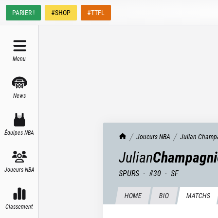
PARIER !
#SHOP
#TTFL
Menu
News
Équipes NBA
TrashTalk Actu NBA
Joueurs NBA
Julian
Champ
Julian
Champagni
Joueurs NBA
SPURS
·
#
30
·
SF
HOME
BIO
MATCHS
Classement