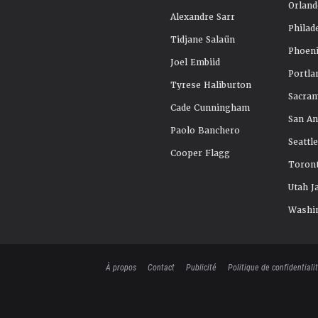
Orland
Alexandre Sarr
Philad
Tidjane Salaün
Phoeni
Joel Embiid
Portla
Tyrese Haliburton
Sacra
Cade Cunningham
San An
Paolo Banchero
Seattl
Cooper Flagg
Toront
Utah J
Washi
À propos
Contact
Publicité
Politique de confidentiali