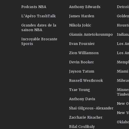
Podcasts NBA
Anthony Edwards
Detroi
L'Apéro TrashTalk
James Harden
Golden
Grandes dates de la
Nikola Jokic
Houst
saison NBA
Giannis Antetokounmpo
Indian
Incroyable Brocante
Sports
Evan Fournier
Los An
Zion Williamson
Los An
Devin Booker
Memphi
Jayson Tatum
Miami
Russell Westbrook
Milwa
Trae Young
Minne
Timbe
Anthony Davis
New Or
Shai Gilgeous-Alexander
New Y
Zaccharie Risacher
Oklah
Bilal Coulibaly