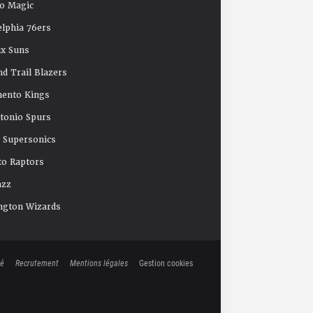
o Magic
elphia 76ers
x Suns
nd Trail Blazers
mento Kings
tonio Spurs
e Supersonics
o Raptors
azz
ngton Wizards
té
Recrutement
Mentions légales
Gestion cookies