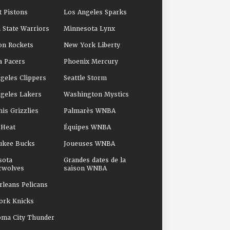
t Pistons
Los Angeles Sparks
 State Warriors
Minnesota Lynx
on Rockets
New York Liberty
a Pacers
Phoenix Mercury
geles Clippers
Seattle Storm
geles Lakers
Washington Mystics
s Grizzlies
Palmarès WNBA
 Heat
Équipes WNBA
ukee Bucks
Joueuses WNBA
sota
Grandes dates de la
rwolves
saison WNBA
leans Pelicans
ork Knicks
oma City Thunder