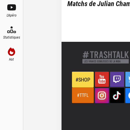
Matchs de
Julian Cha
L'Apéro
Statistiques
Hot
#SHOP
#TTFL