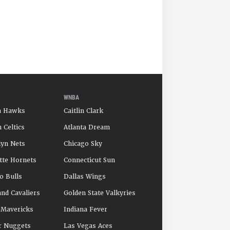
WNBA
a Hawks
Caitlin Clark
 Celtics
Atlanta Dream
yn Nets
Chicago Sky
tte Hornets
Connecticut Sun
o Bulls
Dallas Wings
and Cavaliers
Golden State Valkyries
 Mavericks
Indiana Fever
r Nuggets
Las Vegas Aces