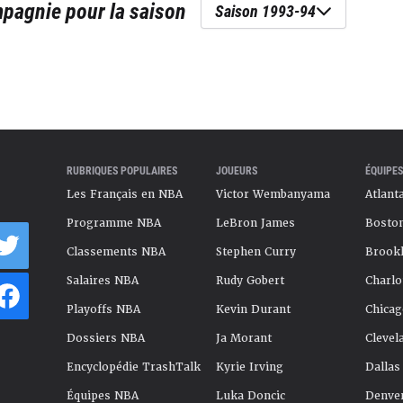
mpagnie
pour la saison
Saison 1993-94
RUBRIQUES POPULAIRES
JOUEURS
ÉQUIPES
Les Français en NBA
Victor Wembanyama
Atlant
Programme NBA
LeBron James
Boston
Classements NBA
Stephen Curry
Brookl
Salaires NBA
Rudy Gobert
Charlo
Playoffs NBA
Kevin Durant
Chicag
Dossiers NBA
Ja Morant
Clevel
Encyclopédie TrashTalk
Kyrie Irving
Dallas
Équipes NBA
Luka Doncic
Denve