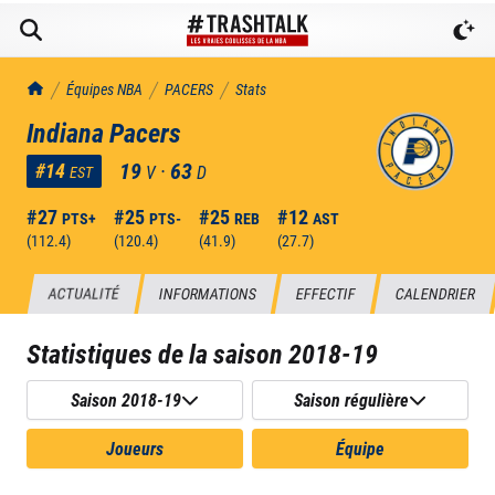
TrashTalk Actu NBA
Équipes NBA
PACERS
Stats
Indiana Pacers
19
·
63
#
14
V
D
EST
#
27
#
25
#
25
#
12
PTS+
PTS-
REB
AST
(
112.4
)
(
120.4
)
(
41.9
)
(
27.7
)
ACTUALITÉ
INFORMATIONS
EFFECTIF
CALENDRIER
Statistiques de la saison
2018-19
Saison 2018-19
Saison régulière
Joueurs
Équipe