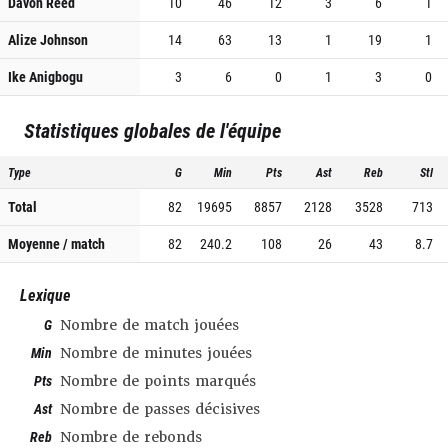
Davon Reed
10
46
12
3
6
1
Alize Johnson
14
63
13
1
19
1
Ike Anigbogu
3
6
0
1
3
0
Statistiques globales de l'équipe
Type
G
Min
Pts
Ast
Reb
Stl
Total
82
19695
8857
2128
3528
713
Moyenne / match
82
240.2
108
26
43
8.7
Lexique
G
Nombre de match jouées
Min
Nombre de minutes jouées
Pts
Nombre de points marqués
Ast
Nombre de passes décisives
Reb
Nombre de rebonds