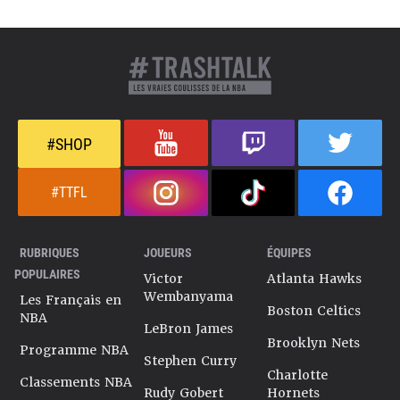
#SHOP
#TTFL
RUBRIQUES
JOUEURS
ÉQUIPES
POPULAIRES
Victor
Atlanta Hawks
Wembanyama
Les Français en
Boston Celtics
NBA
LeBron James
Brooklyn Nets
Programme NBA
Stephen Curry
Charlotte
Classements NBA
Rudy Gobert
Hornets