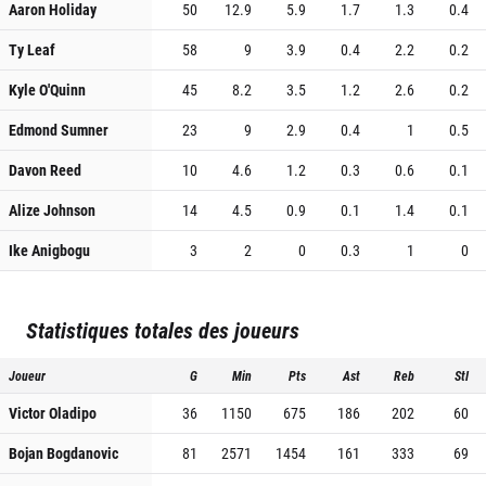
Aaron Holiday
50
12.9
5.9
1.7
1.3
0.4
Ty Leaf
58
9
3.9
0.4
2.2
0.2
Kyle O'Quinn
45
8.2
3.5
1.2
2.6
0.2
Edmond Sumner
23
9
2.9
0.4
1
0.5
Davon Reed
10
4.6
1.2
0.3
0.6
0.1
Alize Johnson
14
4.5
0.9
0.1
1.4
0.1
Ike Anigbogu
3
2
0
0.3
1
0
Statistiques totales des joueurs
Joueur
G
Min
Pts
Ast
Reb
Stl
Victor Oladipo
36
1150
675
186
202
60
Bojan Bogdanovic
81
2571
1454
161
333
69