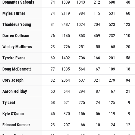
Domantas Sabonis
74
1839
1043
212
690
48
Myles Turner
74
2119
984
115
531
60
Thaddeus Young
81
2487
1024
204
523
123
Darren Collison
76
2145
853
459
232
110
Wesley Matthews
23
726
251
55
65
20
Tyreke Evans
69
1402
706
166
201
58
Doug McDermott
77
1335
564
67
109
18
Cory Joseph
82
2064
537
321
279
94
Aaron Holiday
50
644
294
87
67
21
Ty Leaf
58
521
225
24
125
9
Kyle O'Quinn
45
370
156
56
119
9
Edmond Sumner
23
207
66
10
24
12