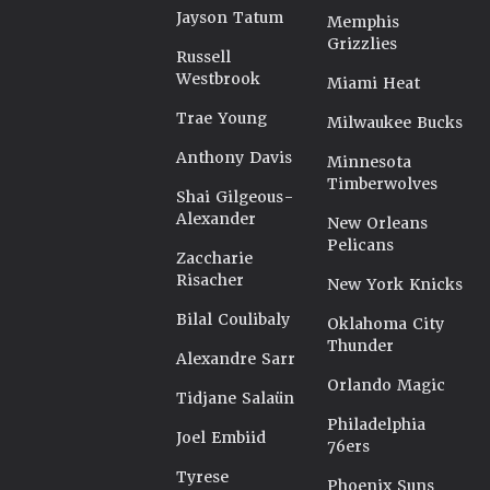
Jayson Tatum
Memphis
Grizzlies
Russell
Westbrook
Miami Heat
Trae Young
Milwaukee Bucks
Anthony Davis
Minnesota
Timberwolves
Shai Gilgeous-
Alexander
New Orleans
Pelicans
Zaccharie
Risacher
New York Knicks
Bilal Coulibaly
Oklahoma City
Thunder
Alexandre Sarr
Orlando Magic
Tidjane Salaün
Philadelphia
Joel Embiid
76ers
Tyrese
Phoenix Suns