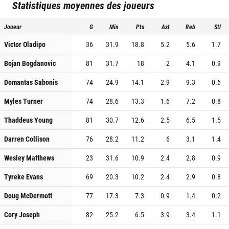
Statistiques moyennes des joueurs
Joueur
G
Min
Pts
Ast
Reb
Stl
Victor Oladipo
36
31.9
18.8
5.2
5.6
1.7
Bojan Bogdanovic
81
31.7
18
2
4.1
0.9
Domantas Sabonis
74
24.9
14.1
2.9
9.3
0.6
Myles Turner
74
28.6
13.3
1.6
7.2
0.8
Thaddeus Young
81
30.7
12.6
2.5
6.5
1.5
Darren Collison
76
28.2
11.2
6
3.1
1.4
Wesley Matthews
23
31.6
10.9
2.4
2.8
0.9
Tyreke Evans
69
20.3
10.2
2.4
2.9
0.8
Doug McDermott
77
17.3
7.3
0.9
1.4
0.2
Cory Joseph
82
25.2
6.5
3.9
3.4
1.1