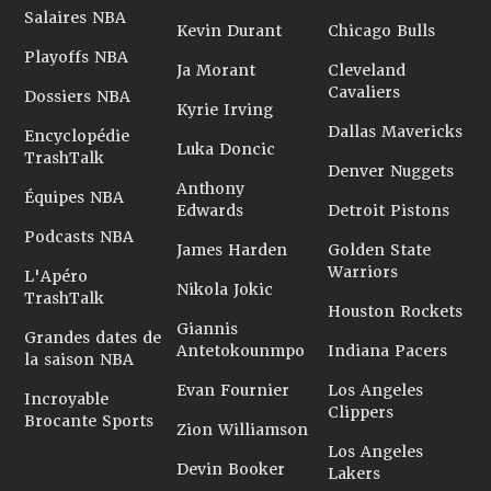
Salaires NBA
Kevin Durant
Chicago Bulls
Playoffs NBA
Ja Morant
Cleveland
Cavaliers
Dossiers NBA
Kyrie Irving
Dallas Mavericks
Encyclopédie
Luka Doncic
TrashTalk
Denver Nuggets
Anthony
Équipes NBA
Edwards
Detroit Pistons
Podcasts NBA
James Harden
Golden State
Warriors
L'Apéro
Nikola Jokic
TrashTalk
Houston Rockets
Giannis
Grandes dates de
Antetokounmpo
Indiana Pacers
la saison NBA
Evan Fournier
Los Angeles
Incroyable
Clippers
Brocante Sports
Zion Williamson
Los Angeles
Devin Booker
Lakers