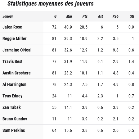
Statistiques moyennes des joueurs
Joueur
G
Min
Pts
Ast
Reb
Stl
Jalen Rose
72
40.9
20.5
6
5
0.9
Reggie Miller
81
39.3
18.9
3.2
3.5
1
Jermaine O'Neal
81
32.6
12.9
1.2
9.8
0.6
Travis Best
77
31.9
11.9
6.1
2.9
1.4
Austin Croshere
81
23.2
10.1
1.1
4.8
0.4
Al Harrington
78
24.3
7.5
1.7
4.9
0.8
Tyus Edney
24
11
4.4
2.3
1
0.7
Zan Tabak
55
14.1
3.9
0.6
3.9
0.2
Bruno Sundov
11
11
3.9
0.2
2.1
0.2
Sam Perkins
64
15.6
3.8
0.6
2.6
0.5