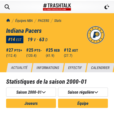
TrashTalk Actu NBA
Équipes NBA
PACERS
Stats
Indiana Pacers
19
·
63
#
14
V
D
EST
#
27
#
25
#
25
#
12
PTS+
PTS-
REB
AST
(
112.4
)
(
120.4
)
(
41.9
)
(
27.7
)
ACTUALITÉ
INFORMATIONS
EFFECTIF
CALENDRIER
Statistiques de la saison
2000-01
Saison 2000-01
Saison régulière
Joueurs
Équipe