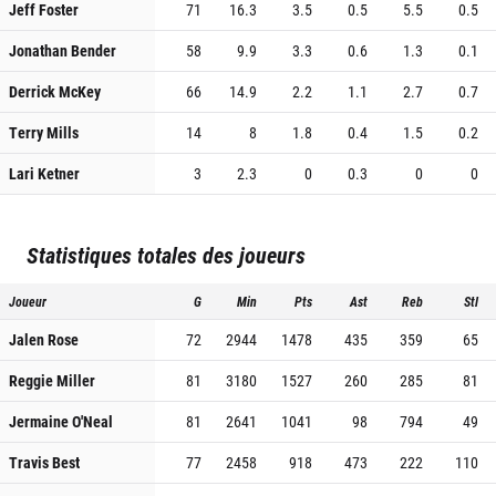
Jeff Foster
71
16.3
3.5
0.5
5.5
0.5
Jonathan Bender
58
9.9
3.3
0.6
1.3
0.1
Derrick McKey
66
14.9
2.2
1.1
2.7
0.7
Terry Mills
14
8
1.8
0.4
1.5
0.2
Lari Ketner
3
2.3
0
0.3
0
0
Statistiques totales des joueurs
Joueur
G
Min
Pts
Ast
Reb
Stl
Jalen Rose
72
2944
1478
435
359
65
Reggie Miller
81
3180
1527
260
285
81
Jermaine O'Neal
81
2641
1041
98
794
49
Travis Best
77
2458
918
473
222
110