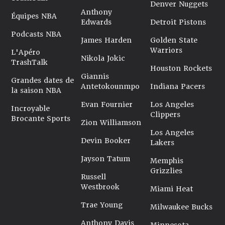
Denver Nuggets
Anthony
Équipes NBA
Edwards
Detroit Pistons
Podcasts NBA
James Harden
Golden State
Warriors
L'Apéro
Nikola Jokic
TrashTalk
Houston Rockets
Giannis
Grandes dates de
Antetokounmpo
Indiana Pacers
la saison NBA
Evan Fournier
Los Angeles
Incroyable
Clippers
Brocante Sports
Zion Williamson
Los Angeles
Devin Booker
Lakers
Jayson Tatum
Memphis
Grizzlies
Russell
Westbrook
Miami Heat
Trae Young
Milwaukee Bucks
Anthony Davis