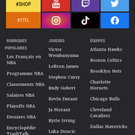
#SHOP
#TTFL
RUBRIQUES
JOUEURS
ÉQUIPES
POPULAIRES
Victor
Atlanta Hawks
Wembanyama
Les Français en
Boston Celtics
NBA
LeBron James
Brooklyn Nets
Programme NBA
Stephen Curry
Charlotte
Classements NBA
Rudy Gobert
Hornets
Salaires NBA
Kevin Durant
Chicago Bulls
Playoffs NBA
Ja Morant
Cleveland
Cavaliers
Dossiers NBA
Kyrie Irving
Dallas Mavericks
Encyclopédie
Luka Doncic
TrashTalk