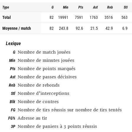
Type
G
Min
Pts
Ast
Reb
Stl
Total
82
19991
7591
1763
3516
563
Moyenne / match
82
243.8
92.6
21.5
42.9
6.9
Lexique
G
Nombre de match jouées
Min
Nombre de minutes jouées
Pts
Nombre de points marqués
Ast
Nombre de passes décisives
Reb
Nombre de rebonds
Stl
Nombre d’interceptions
Blk
Nombre de contres
FG
Nombre de tirs réussis sur nombre de tirs tentés
FG%
Adresse au tir
3P
Nombre de paniers à 3 points réussis