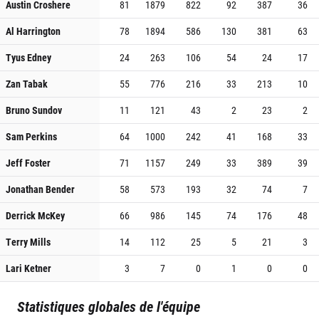
Austin Croshere
81
1879
822
92
387
36
Al Harrington
78
1894
586
130
381
63
Tyus Edney
24
263
106
54
24
17
Zan Tabak
55
776
216
33
213
10
Bruno Sundov
11
121
43
2
23
2
Sam Perkins
64
1000
242
41
168
33
Jeff Foster
71
1157
249
33
389
39
Jonathan Bender
58
573
193
32
74
7
Derrick McKey
66
986
145
74
176
48
Terry Mills
14
112
25
5
21
3
Lari Ketner
3
7
0
1
0
0
Statistiques globales de l'équipe