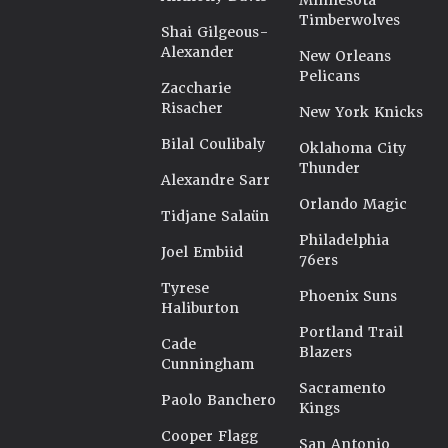
Minnesota
Timberwolves
Shai Gilgeous-
Alexander
New Orleans
Pelicans
Zaccharie
Risacher
New York Knicks
Bilal Coulibaly
Oklahoma City
Thunder
Alexandre Sarr
Orlando Magic
Tidjane Salaün
Philadelphia
Joel Embiid
76ers
Tyrese
Phoenix Suns
Haliburton
Portland Trail
Cade
Blazers
Cunningham
Sacramento
Paolo Banchero
Kings
Cooper Flagg
San Antonio