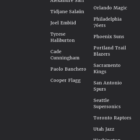
Alexandre Sarr
Orlando Magic
Tidjane Salaün
Philadelphia
Joel Embiid
76ers
Tyrese
Phoenix Suns
Haliburton
Portland Trail
Cade
Blazers
Cunningham
Sacramento
Paolo Banchero
Kings
Cooper Flagg
San Antonio
Spurs
Seattle
Supersonics
Toronto Raptors
Utah Jazz