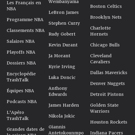
Wembanyama
Les Français en
Boston Celtics
NBA
LeBron James
Brooklyn Nets
Programme NBA
Stephen Curry
Charlotte
Classements NBA
Rudy Gobert
Hornets
Salaires NBA
Kevin Durant
Chicago Bulls
Playoffs NBA
Ja Morant
Cleveland
Cavaliers
Dossiers NBA
Kyrie Irving
Dallas Mavericks
Encyclopédie
Luka Doncic
TrashTalk
Denver Nuggets
Anthony
Équipes NBA
Edwards
Detroit Pistons
Podcasts NBA
James Harden
Golden State
Warriors
L'Apéro
Nikola Jokic
TrashTalk
Houston Rockets
Giannis
Grandes dates de
Antetokounmpo
Indiana Pacers