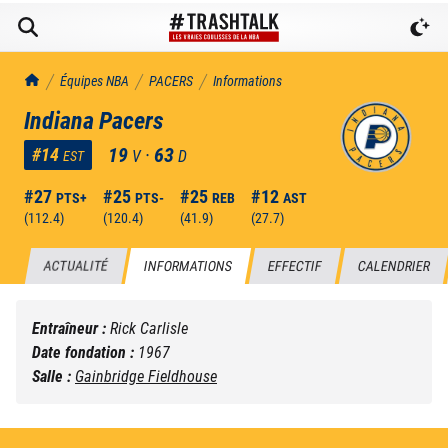
TrashTalk Actu NBA
Équipes NBA
PACERS
Informations
Indiana Pacers
19
·
63
#
14
V
D
EST
#
27
#
25
#
25
#
12
PTS+
PTS-
REB
AST
(
112.4
)
(
120.4
)
(
41.9
)
(
27.7
)
ACTUALITÉ
INFORMATIONS
EFFECTIF
CALENDRIER
Entraîneur :
Rick Carlisle
Date fondation :
1967
Salle :
Gainbridge Fieldhouse