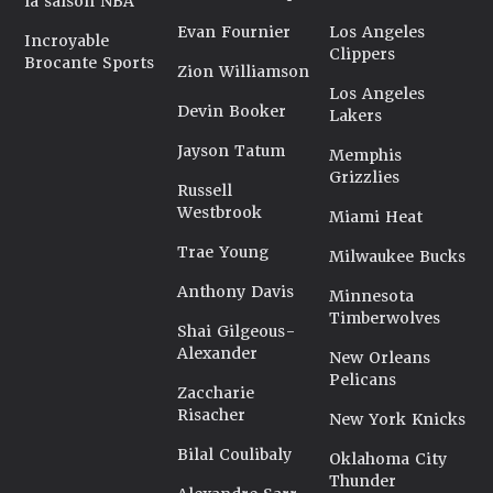
la saison NBA
Evan Fournier
Los Angeles
Incroyable
Clippers
Brocante Sports
Zion Williamson
Los Angeles
Devin Booker
Lakers
Jayson Tatum
Memphis
Grizzlies
Russell
Westbrook
Miami Heat
Trae Young
Milwaukee Bucks
Anthony Davis
Minnesota
Timberwolves
Shai Gilgeous-
Alexander
New Orleans
Pelicans
Zaccharie
Risacher
New York Knicks
Bilal Coulibaly
Oklahoma City
Thunder