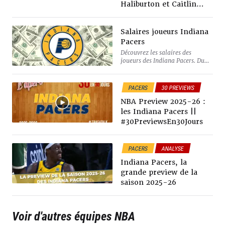
Haliburton et Caitlin
Clark
Salaires joueurs Indiana
Pacers
Découvrez les salaires des
joueurs des Indiana Pacers. Du
plus petit joueur payé quelques
dollars aux plus grands touchant
des millions.
PACERS
30 PREVIEWS
NBA Preview 2025-26 :
les Indiana Pacers ||
#30PreviewsEn30Jours
PACERS
ANALYSE
Indiana Pacers, la
grande preview de la
saison 2025-26
Voir d'autres équipes NBA