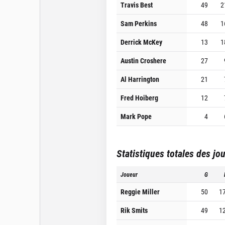
Travis Best
49
2
Sam Perkins
48
1
Derrick McKey
13
1
Austin Croshere
27
Al Harrington
21
Fred Hoiberg
12
Mark Pope
4
Statistiques totales des jo
Joueur
G
Reggie Miller
50
1
Rik Smits
49
1