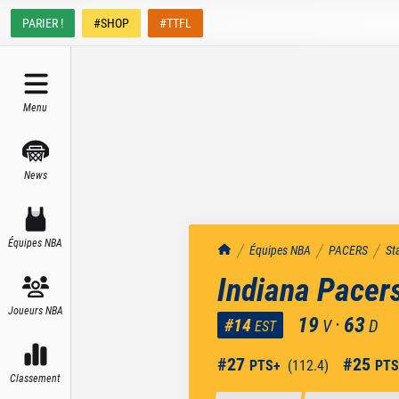
PARIER !
#SHOP
#TTFL
Menu
News
Équipes NBA
TrashTalk Actu NBA
Équipes NBA
PACERS
St
Indiana Pacer
Joueurs NBA
19
·
63
#
14
V
D
EST
#
27
#
25
PTS+
(
112.4
)
PTS
Classement