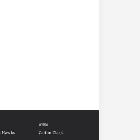
WNBA
a Hawks
Caitlin Clark