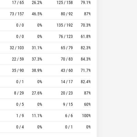
17 / 65
26.2%
125 / 158
79.1%
72
128
73 / 157
46.5%
80 / 92
87%
60
101
0 / 0
0%
135 / 192
70.3%
50
136
0 / 0
0%
76 / 123
61.8%
43
115
32 / 103
31.1%
65 / 79
82.3%
99
58
22 / 59
37.3%
70 / 83
84.3%
62
111
35 / 90
38.9%
43 / 60
71.7%
22
74
0 / 1
0%
14 / 17
82.4%
12
24
8 / 29
27.6%
20 / 23
87%
23
32
0 / 5
0%
9 / 15
60%
11
26
1 / 9
11.1%
6 / 6
100%
3
11
0 / 4
0%
0 / 1
0%
1
6