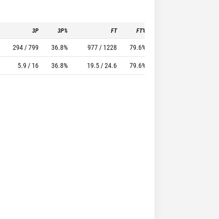
3P
3P%
FT
FT%
To
Pf
294 / 799
36.8%
977 / 1228
79.6%
609
1082
5.9 / 16
36.8%
19.5 / 24.6
79.6%
12.2
21.6