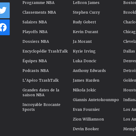
Programme NBA
LeBron James
Boston
Classements NBA
Stephen Curry
Brookl
Salaires NBA
Rudy Gobert
Charlo
Playoffs NBA
Kevin Durant
Chicag
Dossiers NBA
Ja Morant
Clevel
Encyclopédie TrashTalk
Kyrie Irving
Dallas
Équipes NBA
Luka Doncic
Denve
Podcasts NBA
Anthony Edwards
Detroi
L'Apéro TrashTalk
James Harden
Golden
Grandes dates de la
Nikola Jokic
Houst
saison NBA
Giannis Antetokounmpo
Indian
Incroyable Brocante
Sports
Evan Fournier
Los An
Zion Williamson
Los An
Devin Booker
Memphi