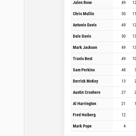
Jalen Rose
49
1
Chris Mullin
50
1
Antonio Davis
49
1
Dale Davis
50
1
Mark Jackson
49
1
Travis Best
49
1
Sam Perkins
48
Derrick McKey
13
Austin Croshere
27
Al Harrington
21
Fred Hoiberg
12
Mark Pope
4