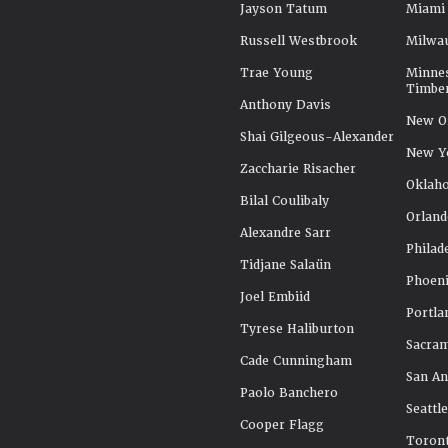
Jayson Tatum
Miami
Russell Westbrook
Milwa
Trae Young
Minne
Timbe
Anthony Davis
New Or
Shai Gilgeous-Alexander
New Y
Zaccharie Risacher
Oklah
Bilal Coulibaly
Orland
Alexandre Sarr
Philad
Tidjane Salaün
Phoeni
Joel Embiid
Portla
Tyrese Haliburton
Sacra
Cade Cunningham
San An
Paolo Banchero
Seattl
Cooper Flagg
Toront