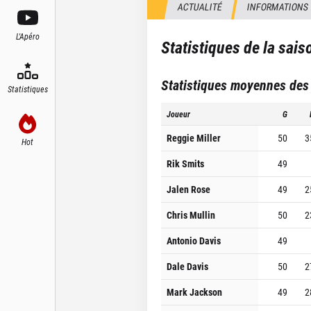
ACTUALITÉ
INFORMATIONS
L'Apéro
Statistiques de la sai
Statistiques moyennes des
Statistiques
Joueur
G
Reggie Miller
50
3
Hot
Rik Smits
49
Jalen Rose
49
2
Chris Mullin
50
2
Antonio Davis
49
Dale Davis
50
2
Mark Jackson
49
2