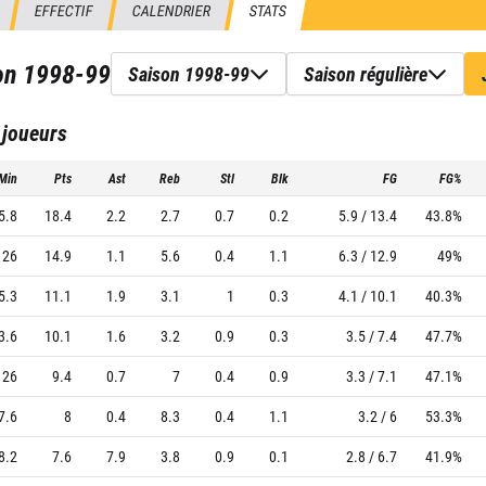
EFFECTIF
CALENDRIER
STATS
son
1998-99
Saison 1998-99
Saison régulière
 joueurs
Min
Pts
Ast
Reb
Stl
Blk
FG
FG%
5.8
18.4
2.2
2.7
0.7
0.2
5.9 / 13.4
43.8%
26
14.9
1.1
5.6
0.4
1.1
6.3 / 12.9
49%
5.3
11.1
1.9
3.1
1
0.3
4.1 / 10.1
40.3%
3.6
10.1
1.6
3.2
0.9
0.3
3.5 / 7.4
47.7%
26
9.4
0.7
7
0.4
0.9
3.3 / 7.1
47.1%
7.6
8
0.4
8.3
0.4
1.1
3.2 / 6
53.3%
8.2
7.6
7.9
3.8
0.9
0.1
2.8 / 6.7
41.9%