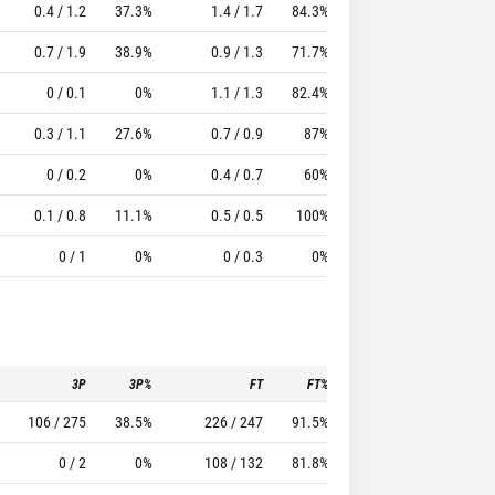
0.4 / 1.2
37.3%
1.4 / 1.7
84.3%
1.3
2.3
11.63
0.7 / 1.9
38.9%
0.9 / 1.3
71.7%
0.5
1.5
7.79
0 / 0.1
0%
1.1 / 1.3
82.4%
0.9
1.8
9.38
0.3 / 1.1
27.6%
0.7 / 0.9
87%
0.9
1.2
4.89
0 / 0.2
0%
0.4 / 0.7
60%
0.5
1.2
2.95
0.1 / 0.8
11.1%
0.5 / 0.5
100%
0.3
0.9
1.75
0 / 1
0%
0 / 0.3
0%
0.3
1.5
-1.25
3P
3P%
FT
FT%
To
Pf
106 / 275
38.5%
226 / 247
91.5%
76
101
0 / 2
0%
108 / 132
81.8%
75
159