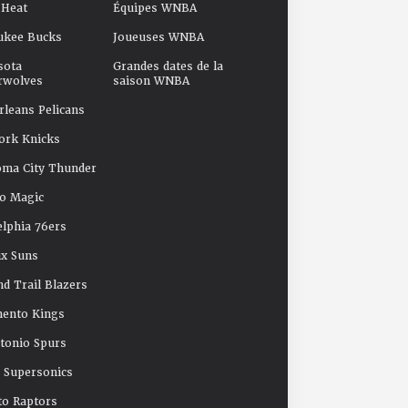
 Heat
Équipes WNBA
ukee Bucks
Joueuses WNBA
sota
Grandes dates de la
rwolves
saison WNBA
leans Pelicans
ork Knicks
oma City Thunder
o Magic
elphia 76ers
x Suns
nd Trail Blazers
mento Kings
tonio Spurs
e Supersonics
o Raptors