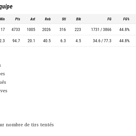
équipe
Min
Pts
Ast
Reb
Stl
Blk
FG
FG%
117
4733
1005
2026
316
223
1731 / 3866
44.8%
2.3
94.7
20.1
40.5
6.3
4.5
34.6 / 77.3
44.8%
s
es
ués
ives
sur nombre de tirs tentés