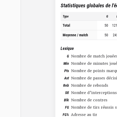
Statistiques globales de l'
Type
G
Total
50
12
Moyenne / match
50
24
Lexique
G
Nombre de match jouée
Min
Nombre de minutes joué
Pts
Nombre de points marq
Ast
Nombre de passes décis
Reb
Nombre de rebonds
Stl
Nombre d’interceptions
Blk
Nombre de contres
FG
Nombre de tirs réussis 
FG%
Adresse au tir