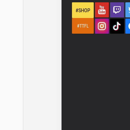
#SHOP
#TTFL