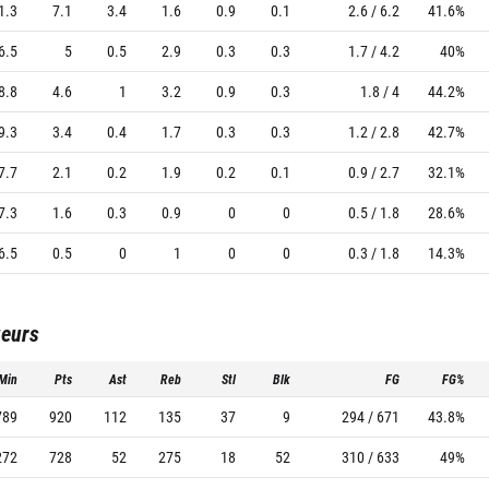
1.3
7.1
3.4
1.6
0.9
0.1
2.6 / 6.2
41.6%
6.5
5
0.5
2.9
0.3
0.3
1.7 / 4.2
40%
8.8
4.6
1
3.2
0.9
0.3
1.8 / 4
44.2%
9.3
3.4
0.4
1.7
0.3
0.3
1.2 / 2.8
42.7%
7.7
2.1
0.2
1.9
0.2
0.1
0.9 / 2.7
32.1%
7.3
1.6
0.3
0.9
0
0
0.5 / 1.8
28.6%
6.5
0.5
0
1
0
0
0.3 / 1.8
14.3%
ueurs
Min
Pts
Ast
Reb
Stl
Blk
FG
FG%
789
920
112
135
37
9
294 / 671
43.8%
272
728
52
275
18
52
310 / 633
49%