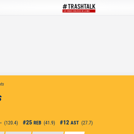
ats
s
#
25
#
12
-
(
120.4
)
REB
(
41.9
)
AST
(
27.7
)