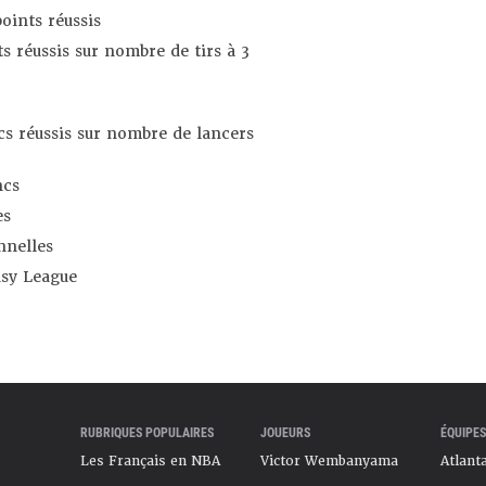
oints réussis
s réussis sur nombre de tirs à 3
s réussis sur nombre de lancers
ncs
es
nnelles
asy League
RUBRIQUES POPULAIRES
JOUEURS
ÉQUIPES
Les Français en NBA
Victor Wembanyama
Atlant