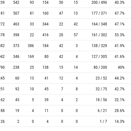
239
542
93
154
50
15
200 / 496
40.3%
181
507
81
160
47
13
177 / 371
47.7%
272
463
33
344
22
42
164 / 348
47.1%
378
398
22
416
20
57
161 / 302
53.3%
382
373
386
184
42
3
138 / 329
41.9%
042
346
169
80
42
4
127 / 305
41.6%
790
238
25
138
15
14
80 / 200
40%
245
60
13
41
12
4
23 / 52
44.2%
251
92
10
45
7
8
32 / 75
42.7%
162
45
5
39
4
2
18 / 56
32.1%
88
19
4
11
0
0
6 / 21
28.6%
26
2
0
4
0
0
1 / 7
14.3%