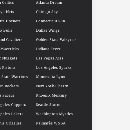
 Celtics
Atlanta Dream
yn Nets
Chicago Sky
tte Hornets
Connecticut Sun
o Bulls
Dallas Wings
and Cavaliers
Golden State Valkyries
 Mavericks
Indiana Fever
r Nuggets
Las Vegas Aces
t Pistons
Los Angeles Sparks
 State Warriors
Minnesota Lynx
on Rockets
New York Liberty
a Pacers
Phoenix Mercury
geles Clippers
Seattle Storm
geles Lakers
Washington Mystics
s Grizzlies
Palmarès WNBA