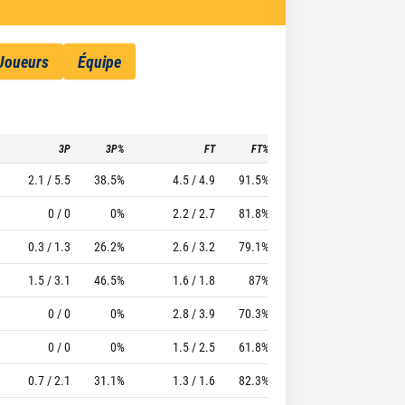
Joueurs
Équipe
3P
3P%
FT
FT%
To
Pf
TTFL
2.1 / 5.5
38.5%
4.5 / 4.9
91.5%
1.5
2
23.92
0 / 0
0%
2.2 / 2.7
81.8%
1.5
3.2
22.84
0.3 / 1.3
26.2%
2.6 / 3.2
79.1%
1.5
2.6
15.24
1.5 / 3.1
46.5%
1.6 / 1.8
87%
1.2
2
15.76
0 / 0
0%
2.8 / 3.9
70.3%
1
2.8
18.61
0 / 0
0%
1.5 / 2.5
61.8%
0.9
2.3
18.38
0.7 / 2.1
31.1%
1.3 / 1.6
82.3%
2
1.2
17.31