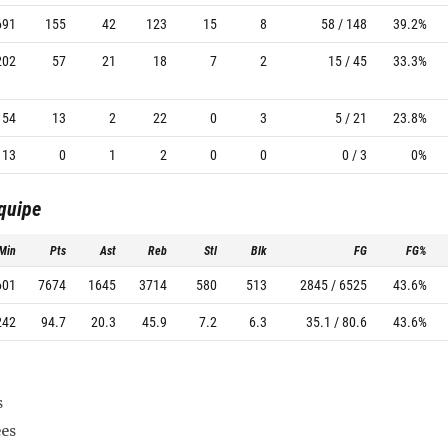
691
155
42
123
15
8
58 / 148
39.2%
202
57
21
18
7
2
15 / 45
33.3%
54
13
2
22
0
3
5 / 21
23.8%
13
0
1
2
0
0
0 / 3
0%
équipe
Min
Pts
Ast
Reb
Stl
Blk
FG
FG%
601
7674
1645
3714
580
513
2845 / 6525
43.6%
242
94.7
20.3
45.9
7.2
6.3
35.1 / 80.6
43.6%
s
es