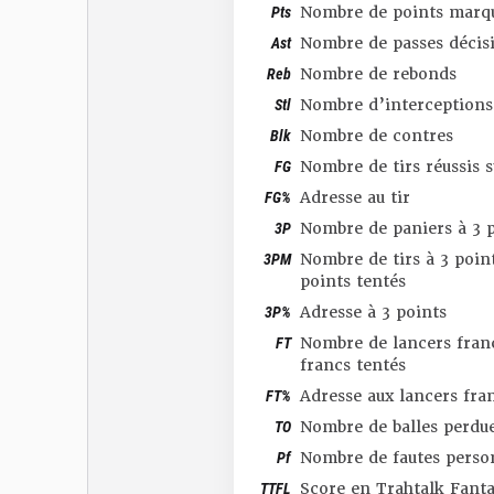
Pts
Nombre de points marq
Ast
Nombre de passes décis
Reb
Nombre de rebonds
Stl
Nombre d’interceptions
Blk
Nombre de contres
FG
Nombre de tirs réussis 
FG%
Adresse au tir
3P
Nombre de paniers à 3 p
3PM
Nombre de tirs à 3 point
points tentés
3P%
Adresse à 3 points
FT
Nombre de lancers franc
francs tentés
FT%
Adresse aux lancers fra
TO
Nombre de balles perdu
Pf
Nombre de fautes perso
TTFL
Score en Trahtalk Fant