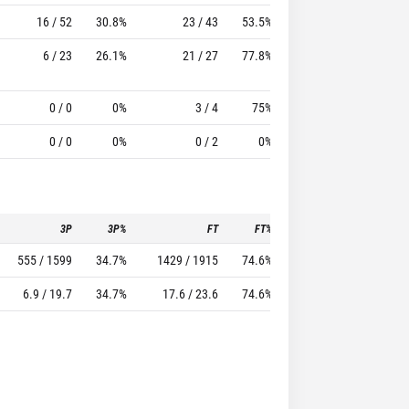
16 / 52
30.8%
23 / 43
53.5%
33
62
6 / 23
26.1%
21 / 27
77.8%
18
23
0 / 0
0%
3 / 4
75%
3
5
0 / 0
0%
0 / 2
0%
0
0
3P
3P%
FT
FT%
To
Pf
555 / 1599
34.7%
1429 / 1915
74.6%
1178
1623
6.9 / 19.7
34.7%
17.6 / 23.6
74.6%
14.5
20