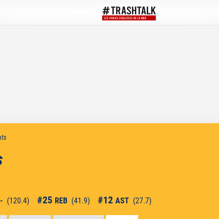
ats
s
#
25
#
12
-
(
120.4
)
REB
(
41.9
)
AST
(
27.7
)