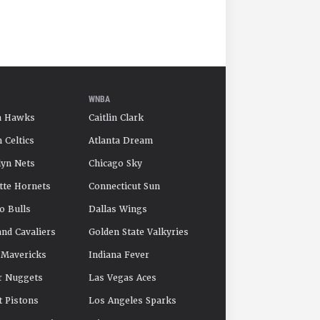
WNBA
a Hawks
Caitlin Clark
 Celtics
Atlanta Dream
yn Nets
Chicago Sky
tte Hornets
Connecticut Sun
o Bulls
Dallas Wings
and Cavaliers
Golden State Valkyries
 Mavericks
Indiana Fever
r Nuggets
Las Vegas Aces
t Pistons
Los Angeles Sparks