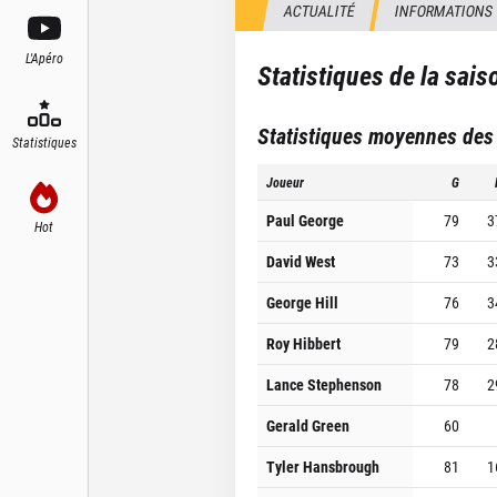
ACTUALITÉ
INFORMATIONS
L'Apéro
Statistiques de la sai
Statistiques moyennes des
Statistiques
Joueur
G
Paul George
79
3
Hot
David West
73
3
George Hill
76
3
Roy Hibbert
79
2
Lance Stephenson
78
2
Gerald Green
60
Tyler Hansbrough
81
1