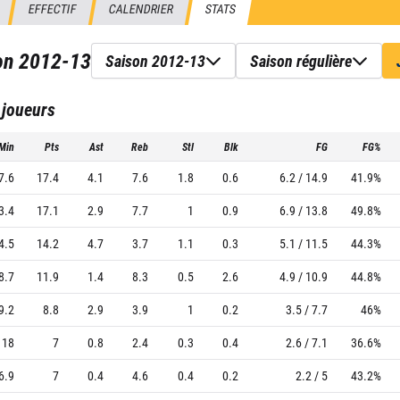
EFFECTIF
CALENDRIER
STATS
son
2012-13
Saison 2012-13
Saison régulière
 joueurs
Min
Pts
Ast
Reb
Stl
Blk
FG
FG%
7.6
17.4
4.1
7.6
1.8
0.6
6.2 / 14.9
41.9%
3.4
17.1
2.9
7.7
1
0.9
6.9 / 13.8
49.8%
4.5
14.2
4.7
3.7
1.1
0.3
5.1 / 11.5
44.3%
8.7
11.9
1.4
8.3
0.5
2.6
4.9 / 10.9
44.8%
9.2
8.8
2.9
3.9
1
0.2
3.5 / 7.7
46%
18
7
0.8
2.4
0.3
0.4
2.6 / 7.1
36.6%
6.9
7
0.4
4.6
0.4
0.2
2.2 / 5
43.2%