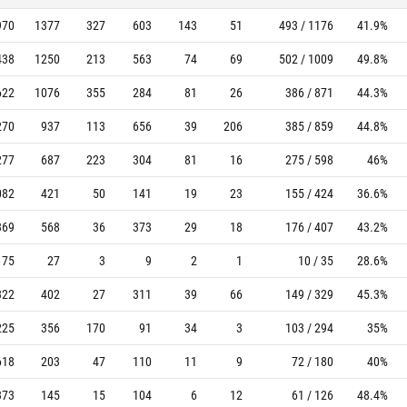
970
1377
327
603
143
51
493 / 1176
41.9%
438
1250
213
563
74
69
502 / 1009
49.8%
622
1076
355
284
81
26
386 / 871
44.3%
270
937
113
656
39
206
385 / 859
44.8%
277
687
223
304
81
16
275 / 598
46%
082
421
50
141
19
23
155 / 424
36.6%
369
568
36
373
29
18
176 / 407
43.2%
75
27
3
9
2
1
10 / 35
28.6%
322
402
27
311
39
66
149 / 329
45.3%
225
356
170
91
34
3
103 / 294
35%
618
203
47
110
11
9
72 / 180
40%
373
145
15
104
6
12
61 / 126
48.4%