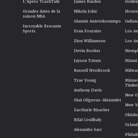
L'Apéro TrashTalk
James Harden
Golden
Grandes dates de la
Nikola Jokic
Houst
saison NBA
Giannis Antetokounmpo
Indian
Incroyable Brocante
Sports
Evan Fournier
Los An
Zion Williamson
Los An
Devin Booker
Memphi
Jayson Tatum
Miami
Russell Westbrook
Milwa
Trae Young
Minne
Timbe
Anthony Davis
New Or
Shai Gilgeous-Alexander
New Y
Zaccharie Risacher
Oklah
Bilal Coulibaly
Orland
Alexandre Sarr
Philad