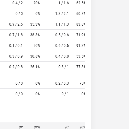
0.4 / 2
20%
1 / 1.6
62.5%
0.8
1.2
3.
0 / 0
0%
1.3 / 2.1
60.8%
1.2
2.5
9.4
0.9 / 2.5
35.3%
1.1 / 1.3
83.8%
0.9
0.8
6.
0.7 / 1.8
38.3%
0.5 / 0.6
71.9%
0.6
1
6.0
0.1 / 0.1
50%
0.6 / 0.6
91.3%
0.6
1.2
7.4
0.3 / 0.9
30.8%
0.4 / 0.8
53.5%
0.6
1.1
4.6
0.2 / 0.8
26.1%
0.8 / 1
77.8%
0.6
0.8
2.7
0 / 0
0%
0.2 / 0.3
75%
0.2
0.4
0 / 0
0%
0 / 1
0%
0
0
-
3P
3P%
FT
FT%
To
Pf