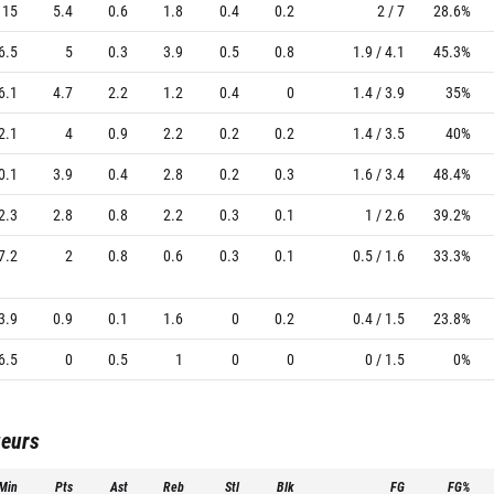
15
5.4
0.6
1.8
0.4
0.2
2 / 7
28.6%
6.5
5
0.3
3.9
0.5
0.8
1.9 / 4.1
45.3%
6.1
4.7
2.2
1.2
0.4
0
1.4 / 3.9
35%
2.1
4
0.9
2.2
0.2
0.2
1.4 / 3.5
40%
0.1
3.9
0.4
2.8
0.2
0.3
1.6 / 3.4
48.4%
2.3
2.8
0.8
2.2
0.3
0.1
1 / 2.6
39.2%
7.2
2
0.8
0.6
0.3
0.1
0.5 / 1.6
33.3%
3.9
0.9
0.1
1.6
0
0.2
0.4 / 1.5
23.8%
6.5
0
0.5
1
0
0
0 / 1.5
0%
ueurs
Min
Pts
Ast
Reb
Stl
Blk
FG
FG%