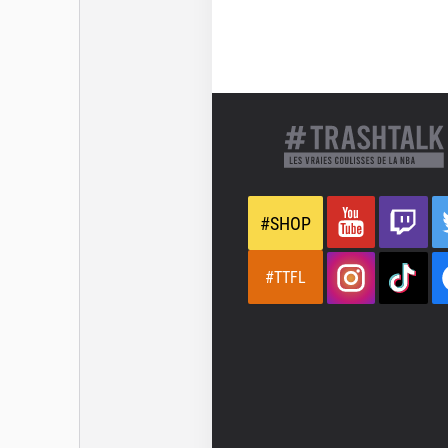
#SHOP
#TTFL