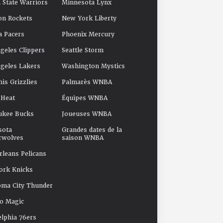
 State Warriors
Minnesota Lynx
on Rockets
New York Liberty
a Pacers
Phoenix Mercury
geles Clippers
Seattle Storm
geles Lakers
Washington Mystics
s Grizzlies
Palmarès WNBA
 Heat
Équipes WNBA
ukee Bucks
Joueuses WNBA
sota
Grandes dates de la
rwolves
saison WNBA
leans Pelicans
ork Knicks
oma City Thunder
o Magic
elphia 76ers