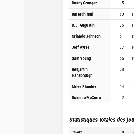
Danny Granger
5
Ian Mahinmi
80
1
D.J. Augustin
76
1
Orlando Johnson
51
1
Jeff Ayres
37
1
Sam Young
56
1
Benjamin
28
Hansbrough
Miles Plumlee
14
Dominic McGuire
2
Statistiques totales des jo
Joueur
G