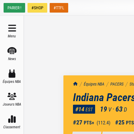
PARIER !
#SHOP
#TTFL
Menu
News
Équipes NBA
TrashTalk Actu NBA
Équipes NBA
PACERS
St
Indiana Pacer
Joueurs NBA
19
·
63
#
14
V
D
EST
#
27
#
25
PTS+
(
112.4
)
PTS
Classement