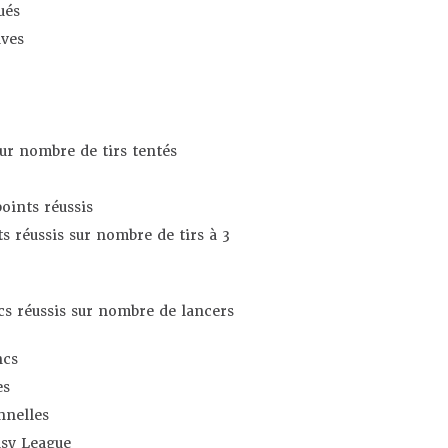
ués
ives
sur nombre de tirs tentés
oints réussis
s réussis sur nombre de tirs à 3
s réussis sur nombre de lancers
ncs
es
nnelles
asy League