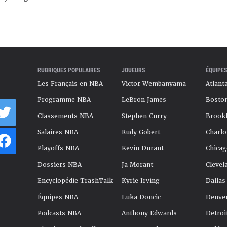
RUBRIQUES POPULAIRES
JOUEURS
ÉQUIPES
Les Français en NBA
Victor Wembanyama
Atlant
Programme NBA
LeBron James
Boston
Classements NBA
Stephen Curry
Brookl
Salaires NBA
Rudy Gobert
Charlo
Playoffs NBA
Kevin Durant
Chicag
Dossiers NBA
Ja Morant
Clevel
Encyclopédie TrashTalk
Kyrie Irving
Dallas
Équipes NBA
Luka Doncic
Denve
Podcasts NBA
Anthony Edwards
Detroi