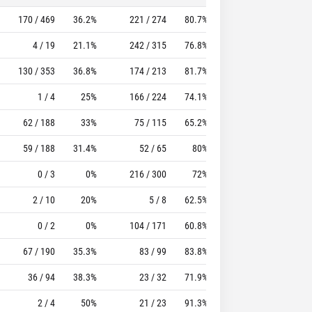
170 / 469
36.2%
221 / 274
80.7%
233
227
4 / 19
21.1%
242 / 315
76.8%
157
149
130 / 353
36.8%
174 / 213
81.7%
116
134
1 / 4
25%
166 / 224
74.1%
162
279
62 / 188
33%
75 / 115
65.2%
109
162
59 / 188
31.4%
52 / 65
80%
53
64
0 / 3
0%
216 / 300
72%
78
152
2 / 10
20%
5 / 8
62.5%
4
6
0 / 2
0%
104 / 171
60.8%
92
201
67 / 190
35.3%
83 / 99
83.8%
68
64
36 / 94
38.3%
23 / 32
71.9%
29
51
2 / 4
50%
21 / 23
91.3%
23
44