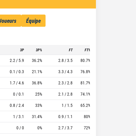
Joueurs
Équipe
3P
3P%
FT
FT%
To
Pf
TTF
2.2 / 5.9
36.2%
2.8 / 3.5
80.7%
2.9
2.9
26.
0.1 / 0.3
21.1%
3.3 / 4.3
76.8%
2.2
2
29.6
1.7 / 4.6
36.8%
2.3 / 2.8
81.7%
1.5
1.8
21.
0 / 0.1
25%
2.1 / 2.8
74.1%
2.1
3.5
22.8
0.8 / 2.4
33%
1 / 1.5
65.2%
1.4
2.1
14.4
1 / 3.1
31.4%
0.9 / 1.1
80%
0.9
1.1
7.
0 / 0
0%
2.7 / 3.7
72%
1
1.9
12.5