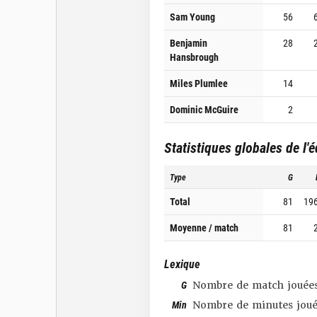
Sam Young
56
Benjamin
28
Hansbrough
Miles Plumlee
14
Dominic McGuire
2
Statistiques globales de l'
Type
G
Total
81
19
Moyenne / match
81
Lexique
G
Nombre de match jouée
Min
Nombre de minutes joué