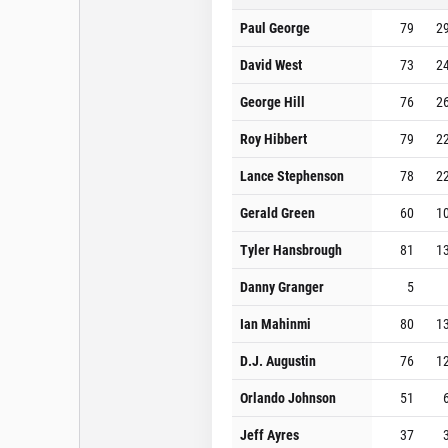
Paul George
79
2
David West
73
2
George Hill
76
2
Roy Hibbert
79
2
Lance Stephenson
78
2
Gerald Green
60
1
Tyler Hansbrough
81
1
Danny Granger
5
Ian Mahinmi
80
1
D.J. Augustin
76
1
Orlando Johnson
51
Jeff Ayres
37