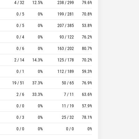
4 / 32
12.5%
238 / 299
79.6%
95
178
0 / 5
0%
199 / 281
70.8%
116
276
0 / 5
0%
207 / 385
53.8%
153
242
0 / 4
0%
93 / 122
76.2%
52
116
0 / 6
0%
163 / 202
80.7%
58
153
2 / 14
14.3%
125 / 178
70.2%
57
228
0 / 1
0%
112 / 189
59.3%
57
181
19 / 51
37.3%
50 / 65
76.9%
18
61
2 / 6
33.3%
7 / 11
63.6%
5
16
0 / 0
0%
11 / 19
57.9%
1
29
0 / 3
0%
25 / 32
78.1%
10
38
0 / 0
0%
0 / 0
0%
0
2