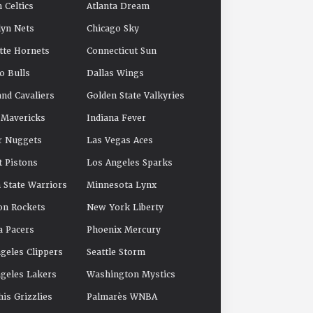
 Celtics
Atlanta Dream
yn Nets
Chicago Sky
tte Hornets
Connecticut Sun
o Bulls
Dallas Wings
and Cavaliers
Golden State Valkyries
 Mavericks
Indiana Fever
r Nuggets
Las Vegas Aces
t Pistons
Los Angeles Sparks
 State Warriors
Minnesota Lynx
on Rockets
New York Liberty
a Pacers
Phoenix Mercury
geles Clippers
Seattle Storm
geles Lakers
Washington Mystics
s Grizzlies
Palmarès WNBA