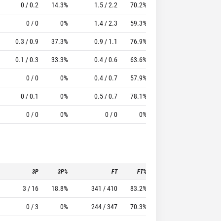
0 / 0.2
14.3%
1.5 / 2.2
70.2%
0.7
2.8
13.04
0 / 0
0%
1.4 / 2.3
59.3%
0.7
2.2
12.33
0.3 / 0.9
37.3%
0.9 / 1.1
76.9%
0.3
1.1
7.95
0.1 / 0.3
33.3%
0.4 / 0.6
63.6%
0.3
0.8
2.79
0 / 0
0%
0.4 / 0.7
57.9%
0
1
2.86
0 / 0.1
0%
0.5 / 0.7
78.1%
0.2
0.8
3.77
0 / 0
0%
0 / 0
0%
0
0.4
2
3P
3P%
FT
FT%
To
Pf
3 / 16
18.8%
341 / 410
83.2%
85
153
0 / 3
0%
244 / 347
70.3%
78
296