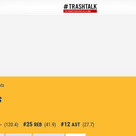
ats
s
#
25
#
12
-
(
120.4
)
REB
(
41.9
)
AST
(
27.7
)