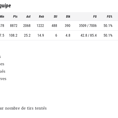
équipe
Min
Pts
Ast
Reb
Stl
Blk
FG
FG%
478
8872
2068
1222
488
390
3509 / 7006
50.1%
7.5
108.2
25.2
14.9
6
4.8
42.8 / 85.4
50.1%
s
es
ués
ives
sur nombre de tirs tentés