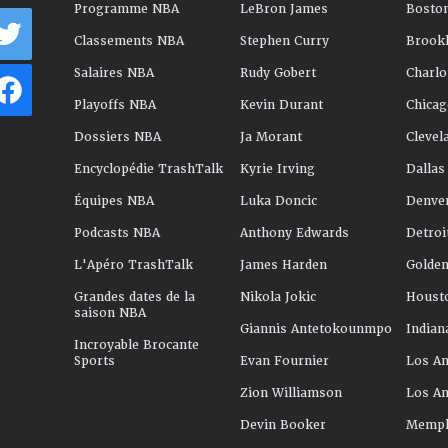
Programme NBA
LeBron James
Boston
Classements NBA
Stephen Curry
Brookl
Salaires NBA
Rudy Gobert
Charlo
Playoffs NBA
Kevin Durant
Chicag
Dossiers NBA
Ja Morant
Clevel
Encyclopédie TrashTalk
Kyrie Irving
Dallas
Équipes NBA
Luka Doncic
Denve
Podcasts NBA
Anthony Edwards
Detroi
L'Apéro TrashTalk
James Harden
Golden
Grandes dates de la
Nikola Jokic
Houst
saison NBA
Giannis Antetokounmpo
Indian
Incroyable Brocante
Sports
Evan Fournier
Los An
Zion Williamson
Los An
Devin Booker
Memphi