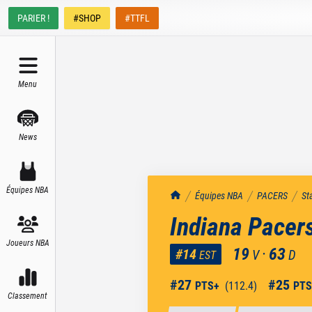
PARIER !
#SHOP
#TTFL
Menu
News
Équipes NBA
TrashTalk Actu NBA
Équipes NBA
PACERS
St
Indiana Pacer
Joueurs NBA
19
·
63
#
14
V
D
EST
#
27
#
25
PTS+
(
112.4
)
PTS
Classement