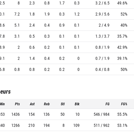
2.5
8
2.3
0.8
1.7
0.3
3.2 / 6.5
49.6%
0.1
7.2
1.8
1.9
0.3
1.2
2.9 / 5.6
52%
8.6
5.1
2.4
0.4
0.9
0.1
2 / 4.9
40%
7.8
3.1
0.5
0.3
0.1
0.1
1.3 / 3.7
35.7%
8.9
2
0.6
0.2
0.1
0.1
0.8 / 1.9
42.9%
9.1
2
1.4
0.4
0.2
0
0.7 / 1.9
39.1%
6.8
0.8
0.8
0.2
0.2
0
0.4 / 0.8
50%
ueurs
Min
Pts
Ast
Reb
Stl
Blk
FG
FG%
353
1436
154
136
50
10
546 / 984
55.5%
340
1266
210
194
8
109
511 / 962
53.1%