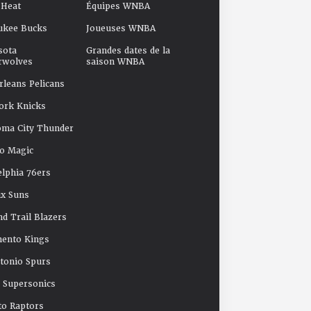
 Heat
Équipes WNBA
ukee Bucks
Joueuses WNBA
sota
Grandes dates de la
rwolves
saison WNBA
leans Pelicans
ork Knicks
oma City Thunder
o Magic
elphia 76ers
x Suns
nd Trail Blazers
mento Kings
tonio Spurs
e Supersonics
o Raptors