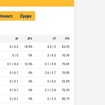
Joueurs
Équipe
3P
3P%
FT
FT%
To
Pf
TTFL
0 / 0.2
18.8%
4.2 / 5
83.2%
1
1.9
25.26
0 / 0
0%
3 / 4.3
70.3%
1
3.7
23.54
0.1 / 0.4
12.5%
3.1 / 3.9
79.6%
1.3
2.3
22.46
0 / 0.1
0%
2.6 / 3.7
70.8%
1.5
3.6
20.68
0 / 0.1
0%
3 / 5.6
53.8%
2.2
3.5
17.07
0 / 0.1
0%
2.1 / 2.8
76.2%
1.2
2.6
16.11
0 / 0.1
0%
2 / 2.5
80.7%
0.7
1.9
14.76