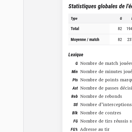
Statistiques globales de l'
Type
G
Total
82
19
Moyenne / match
82
23
Lexique
G
Nombre de match jouée
Min
Nombre de minutes joué
Pts
Nombre de points marq
Ast
Nombre de passes décis
Reb
Nombre de rebonds
Stl
Nombre d’interceptions
Blk
Nombre de contres
FG
Nombre de tirs réussis 
FG%
Adresse au tir