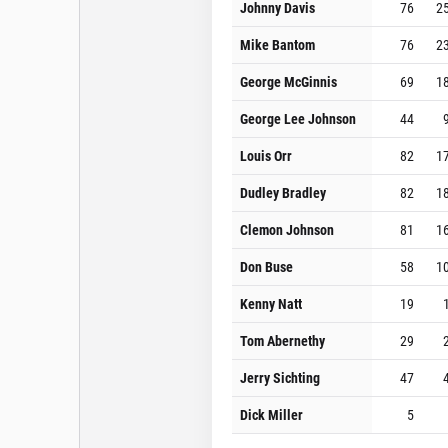
Johnny Davis
76
2
Mike Bantom
76
2
George McGinnis
69
1
George Lee Johnson
44
Louis Orr
82
1
Dudley Bradley
82
1
Clemon Johnson
81
1
Don Buse
58
1
Kenny Natt
19
Tom Abernethy
29
Jerry Sichting
47
Dick Miller
5