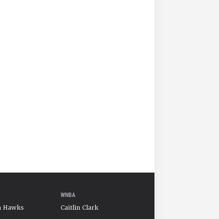
WNBA
a Hawks
Caitlin Clark