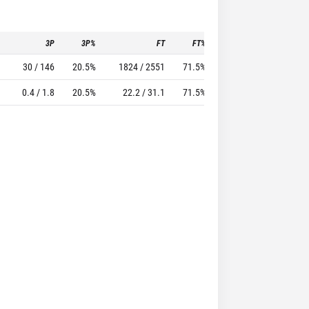
3P
3P%
FT
FT%
To
Pf
30 / 146
20.5%
1824 / 2551
71.5%
785
1969
0.4 / 1.8
20.5%
22.2 / 31.1
71.5%
9.6
24