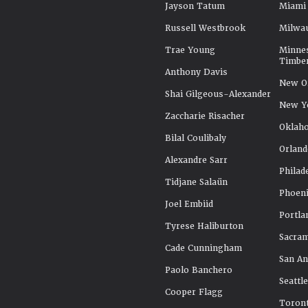
Jayson Tatum
Miami
Russell Westbrook
Milwa
Trae Young
Minne
Timbe
Anthony Davis
New Or
Shai Gilgeous-Alexander
New Y
Zaccharie Risacher
Oklah
Bilal Coulibaly
Orland
Alexandre Sarr
Philad
Tidjane Salaün
Phoeni
Joel Embiid
Portla
Tyrese Haliburton
Sacra
Cade Cunningham
San An
Paolo Banchero
Seattl
Cooper Flagg
Toront