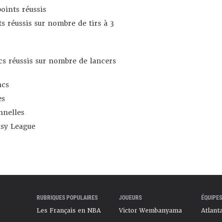
oints réussis
s réussis sur nombre de tirs à 3
s réussis sur nombre de lancers
ncs
es
nnelles
asy League
RUBRIQUES POPULAIRES
JOUEURS
ÉQUIPES
Les Français en NBA
Victor Wembanyama
Atlant