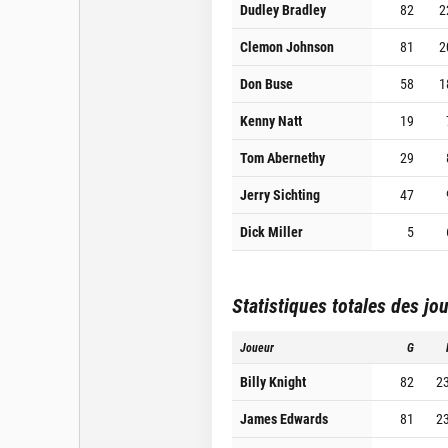
Dudley Bradley
82
2
Clemon Johnson
81
2
Don Buse
58
1
Kenny Natt
19
Tom Abernethy
29
Jerry Sichting
47
Dick Miller
5
Statistiques totales des jo
Joueur
G
Billy Knight
82
2
James Edwards
81
2