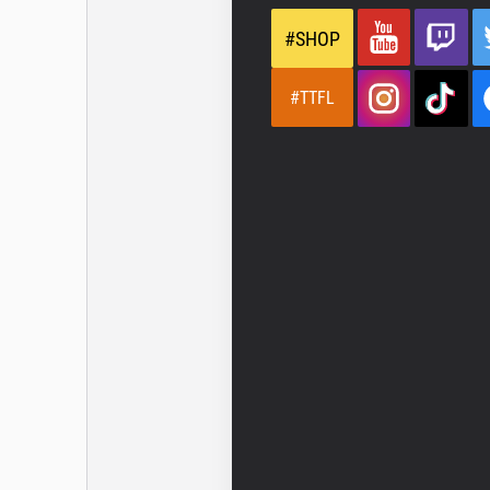
#SHOP
#TTFL