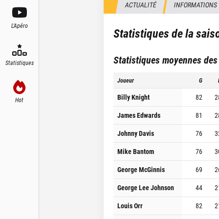
ACTUALITÉ
INFORMATIONS
L'Apéro
Statistiques de la sai
Statistiques moyennes des
Statistiques
Joueur
G
Billy Knight
82
2
Hot
James Edwards
81
2
Johnny Davis
76
3
Mike Bantom
76
3
George McGinnis
69
2
George Lee Johnson
44
2
Louis Orr
82
2