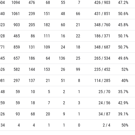
504
1094
476
68
55
7
426 / 903
47.2%
340
1061
239
151
48
66
431 / 851
50.6%
823
903
205
182
60
21
348 / 760
45.8%
928
465
86
111
16
22
186 / 371
50.1%
771
859
131
109
24
18
348 / 687
50.7%
845
657
186
64
136
25
265 / 534
49.6%
626
582
144
153
26
99
235 / 452
52%
081
297
137
21
51
8
114 / 285
40%
148
59
10
5
2
1
25 / 70
35.7%
259
59
18
7
2
3
24 / 56
42.9%
426
93
68
20
9
1
34 / 87
39.1%
34
4
4
1
1
0
2 / 4
50%