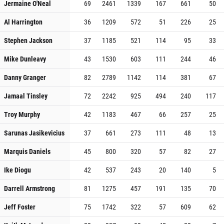
Jermaine O'Neal
69
2461
1339
167
661
50
Al Harrington
36
1209
572
51
226
25
Stephen Jackson
37
1185
521
114
95
33
Mike Dunleavy
43
1530
603
111
244
46
Danny Granger
82
2789
1142
114
381
67
Jamaal Tinsley
72
2242
925
494
240
117
Troy Murphy
42
1183
467
66
257
25
Sarunas Jasikevicius
37
661
273
111
48
13
Marquis Daniels
45
800
320
57
82
27
Ike Diogu
42
537
243
20
140
5
Darrell Armstrong
81
1275
457
191
135
70
Jeff Foster
75
1742
322
57
609
62