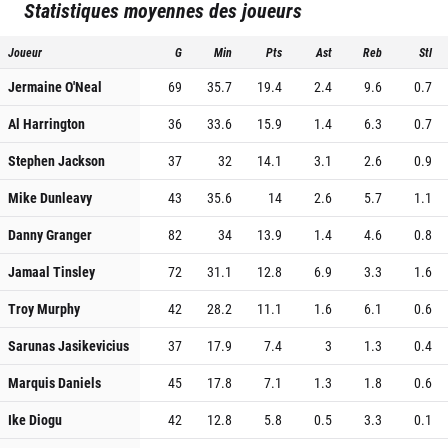
Statistiques moyennes des joueurs
Joueur
G
Min
Pts
Ast
Reb
Stl
Jermaine O'Neal
69
35.7
19.4
2.4
9.6
0.7
Al Harrington
36
33.6
15.9
1.4
6.3
0.7
Stephen Jackson
37
32
14.1
3.1
2.6
0.9
Mike Dunleavy
43
35.6
14
2.6
5.7
1.1
Danny Granger
82
34
13.9
1.4
4.6
0.8
Jamaal Tinsley
72
31.1
12.8
6.9
3.3
1.6
Troy Murphy
42
28.2
11.1
1.6
6.1
0.6
Sarunas Jasikevicius
37
17.9
7.4
3
1.3
0.4
Marquis Daniels
45
17.8
7.1
1.3
1.8
0.6
Ike Diogu
42
12.8
5.8
0.5
3.3
0.1