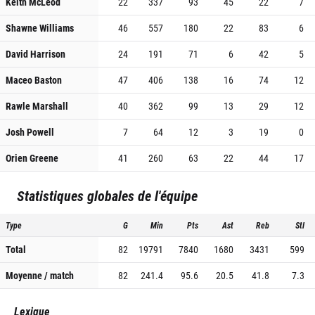
Keith McLeod
22
337
93
45
22
7
Shawne Williams
46
557
180
22
83
6
David Harrison
24
191
71
6
42
5
Maceo Baston
47
406
138
16
74
12
Rawle Marshall
40
362
99
13
29
12
Josh Powell
7
64
12
3
19
0
Orien Greene
41
260
63
22
44
17
Statistiques globales de l'équipe
Type
G
Min
Pts
Ast
Reb
Stl
Total
82
19791
7840
1680
3431
599
Moyenne / match
82
241.4
95.6
20.5
41.8
7.3
Lexique