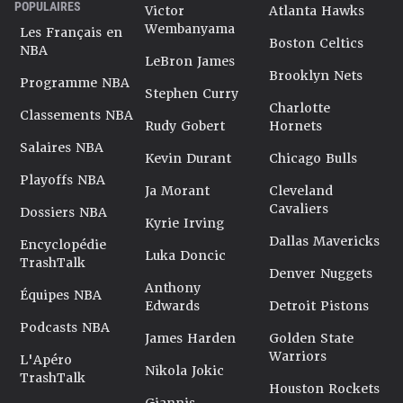
POPULAIRES
Victor
Atlanta Hawks
Wembanyama
Les Français en
Boston Celtics
NBA
LeBron James
Brooklyn Nets
Programme NBA
Stephen Curry
Charlotte
Classements NBA
Rudy Gobert
Hornets
Salaires NBA
Kevin Durant
Chicago Bulls
Playoffs NBA
Ja Morant
Cleveland
Cavaliers
Dossiers NBA
Kyrie Irving
Dallas Mavericks
Encyclopédie
Luka Doncic
TrashTalk
Denver Nuggets
Anthony
Équipes NBA
Edwards
Detroit Pistons
Podcasts NBA
James Harden
Golden State
Warriors
L'Apéro
Nikola Jokic
TrashTalk
Houston Rockets