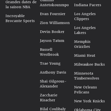
Giannis
Grandes dates de
Antetokounmpo
Indiana Pacers
la saison NBA
Evan Fournier
Los Angeles
Incroyable
Clippers
Brocante Sports
Zion Williamson
Los Angeles
Devin Booker
Lakers
Jayson Tatum
Memphis
Grizzlies
Russell
Westbrook
Miami Heat
Trae Young
Milwaukee Bucks
Anthony Davis
Minnesota
Timberwolves
Shai Gilgeous-
Alexander
New Orleans
Pelicans
Zaccharie
Risacher
New York Knicks
Bilal Coulibaly
Oklahoma City