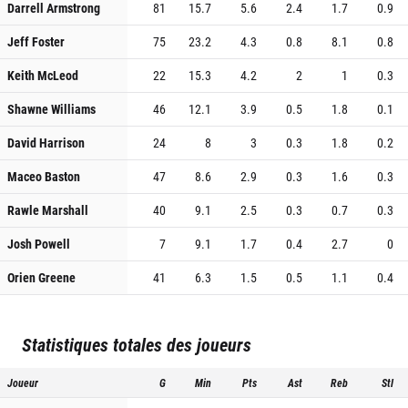
Darrell Armstrong
81
15.7
5.6
2.4
1.7
0.9
Jeff Foster
75
23.2
4.3
0.8
8.1
0.8
Keith McLeod
22
15.3
4.2
2
1
0.3
Shawne Williams
46
12.1
3.9
0.5
1.8
0.1
David Harrison
24
8
3
0.3
1.8
0.2
Maceo Baston
47
8.6
2.9
0.3
1.6
0.3
Rawle Marshall
40
9.1
2.5
0.3
0.7
0.3
Josh Powell
7
9.1
1.7
0.4
2.7
0
Orien Greene
41
6.3
1.5
0.5
1.1
0.4
Statistiques totales des joueurs
Joueur
G
Min
Pts
Ast
Reb
Stl