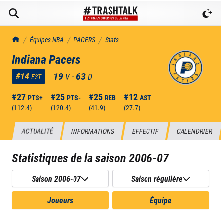
TrashTalk Actu NBA
Équipes NBA
PACERS
Stats
Indiana Pacers
19
·
63
#
14
V
D
EST
#
27
#
25
#
25
#
12
PTS+
PTS-
REB
AST
(
112.4
)
(
120.4
)
(
41.9
)
(
27.7
)
ACTUALITÉ
INFORMATIONS
EFFECTIF
CALENDRIER
Statistiques de la saison
2006-07
Saison 2006-07
Saison régulière
Joueurs
Équipe