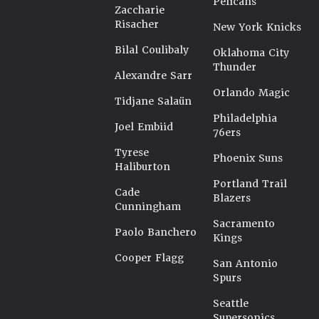
Pelicans
Zaccharie
Risacher
New York Knicks
Bilal Coulibaly
Oklahoma City
Thunder
Alexandre Sarr
Orlando Magic
Tidjane Salaün
Philadelphia
Joel Embiid
76ers
Tyrese
Phoenix Suns
Haliburton
Portland Trail
Cade
Blazers
Cunningham
Sacramento
Paolo Banchero
Kings
Cooper Flagg
San Antonio
Spurs
Seattle
Supersonics