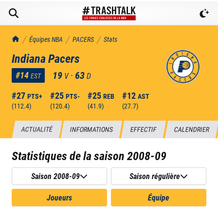
TrashTalk Actu NBA
Équipes NBA
PACERS
Stats
Indiana Pacers
19
·
63
#
14
V
D
EST
#
27
#
25
#
25
#
12
PTS+
PTS-
REB
AST
(
112.4
)
(
120.4
)
(
41.9
)
(
27.7
)
ACTUALITÉ
INFORMATIONS
EFFECTIF
CALENDRIER
Statistiques de la saison
2008-09
Saison 2008-09
Saison régulière
Joueurs
Équipe