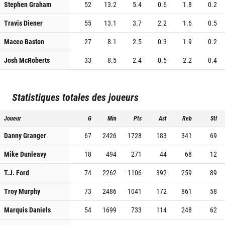
Stephen Graham
52
13.2
5.4
0.6
1.8
0.2
Travis Diener
55
13.1
3.7
2.2
1.6
0.5
Maceo Baston
27
8.1
2.5
0.3
1.9
0.2
Josh McRoberts
33
8.5
2.4
0.5
2.2
0.4
Statistiques totales des joueurs
Joueur
G
Min
Pts
Ast
Reb
Stl
Danny Granger
67
2426
1728
183
341
69
Mike Dunleavy
18
494
271
44
68
12
T.J. Ford
74
2262
1106
392
259
89
Troy Murphy
73
2486
1041
172
861
58
Marquis Daniels
54
1699
733
114
248
62