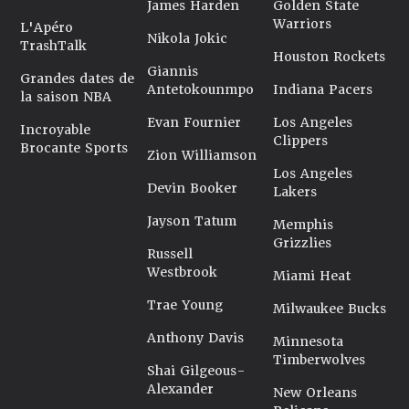
James Harden
Golden State
Warriors
L'Apéro
Nikola Jokic
TrashTalk
Houston Rockets
Giannis
Grandes dates de
Antetokounmpo
Indiana Pacers
la saison NBA
Evan Fournier
Los Angeles
Incroyable
Clippers
Brocante Sports
Zion Williamson
Los Angeles
Devin Booker
Lakers
Jayson Tatum
Memphis
Grizzlies
Russell
Westbrook
Miami Heat
Trae Young
Milwaukee Bucks
Anthony Davis
Minnesota
Timberwolves
Shai Gilgeous-
Alexander
New Orleans