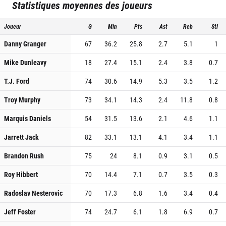
Statistiques moyennes des joueurs
Joueur
G
Min
Pts
Ast
Reb
Stl
Danny Granger
67
36.2
25.8
2.7
5.1
1
Mike Dunleavy
18
27.4
15.1
2.4
3.8
0.7
T.J. Ford
74
30.6
14.9
5.3
3.5
1.2
Troy Murphy
73
34.1
14.3
2.4
11.8
0.8
Marquis Daniels
54
31.5
13.6
2.1
4.6
1.1
Jarrett Jack
82
33.1
13.1
4.1
3.4
1.1
Brandon Rush
75
24
8.1
0.9
3.1
0.5
Roy Hibbert
70
14.4
7.1
0.7
3.5
0.3
Radoslav Nesterovic
70
17.3
6.8
1.6
3.4
0.4
Jeff Foster
74
24.7
6.1
1.8
6.9
0.7