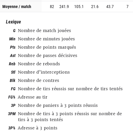
Moyenne / match
82
241.9
105.1
21.6
43.7
7
Lexique
G
Nombre de match jouées
Min
Nombre de minutes jouées
Pts
Nombre de points marqués
Ast
Nombre de passes décisives
Reb
Nombre de rebonds
Stl
Nombre d’interceptions
Blk
Nombre de contres
FG
Nombre de tirs réussis sur nombre de tirs tentés
FG%
Adresse au tir
3P
Nombre de paniers à 3 points réussis
3PM
Nombre de tirs à 3 points réussis sur nombre de
tirs à 3 points tentés
3P%
Adresse à 3 points