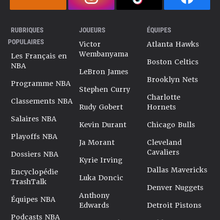
RUBRIQUES
JOUEURS
ÉQUIPES
POPULAIRES
Victor
Atlanta Hawks
Wembanyama
Les Français en
Boston Celtics
NBA
LeBron James
Brooklyn Nets
Programme NBA
Stephen Curry
Charlotte
Classements NBA
Rudy Gobert
Hornets
Salaires NBA
Kevin Durant
Chicago Bulls
Playoffs NBA
Ja Morant
Cleveland
Cavaliers
Dossiers NBA
Kyrie Irving
Dallas Mavericks
Encyclopédie
Luka Doncic
TrashTalk
Denver Nuggets
Anthony
Équipes NBA
Edwards
Detroit Pistons
Podcasts NBA