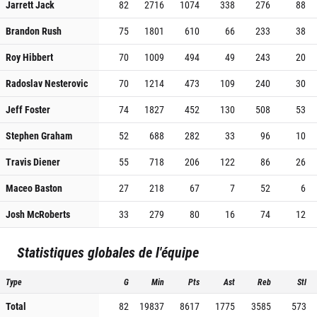
Jarrett Jack
82
2716
1074
338
276
88
Brandon Rush
75
1801
610
66
233
38
Roy Hibbert
70
1009
494
49
243
20
Radoslav Nesterovic
70
1214
473
109
240
30
Jeff Foster
74
1827
452
130
508
53
Stephen Graham
52
688
282
33
96
10
Travis Diener
55
718
206
122
86
26
Maceo Baston
27
218
67
7
52
6
Josh McRoberts
33
279
80
16
74
12
Statistiques globales de l'équipe
Type
G
Min
Pts
Ast
Reb
Stl
Total
82
19837
8617
1775
3585
573