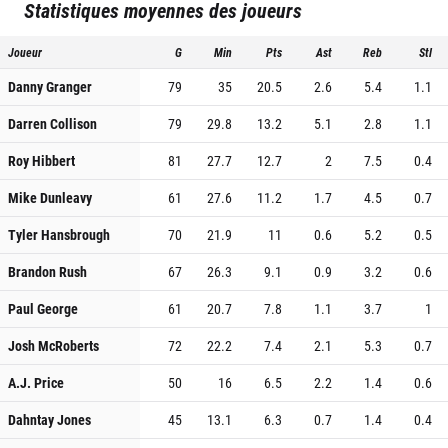
Statistiques moyennes des joueurs
Joueur
G
Min
Pts
Ast
Reb
Stl
Danny Granger
79
35
20.5
2.6
5.4
1.1
Darren Collison
79
29.8
13.2
5.1
2.8
1.1
Roy Hibbert
81
27.7
12.7
2
7.5
0.4
Mike Dunleavy
61
27.6
11.2
1.7
4.5
0.7
Tyler Hansbrough
70
21.9
11
0.6
5.2
0.5
Brandon Rush
67
26.3
9.1
0.9
3.2
0.6
Paul George
61
20.7
7.8
1.1
3.7
1
Josh McRoberts
72
22.2
7.4
2.1
5.3
0.7
A.J. Price
50
16
6.5
2.2
1.4
0.6
Dahntay Jones
45
13.1
6.3
0.7
1.4
0.4