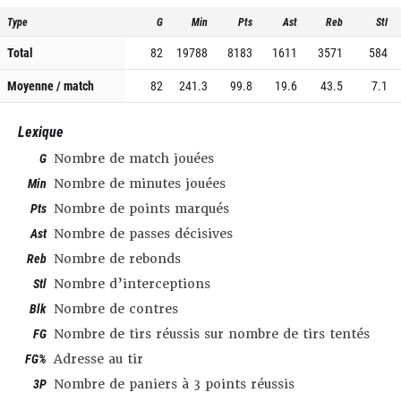
Type
G
Min
Pts
Ast
Reb
Stl
Total
82
19788
8183
1611
3571
584
Moyenne / match
82
241.3
99.8
19.6
43.5
7.1
Lexique
G
Nombre de match jouées
Min
Nombre de minutes jouées
Pts
Nombre de points marqués
Ast
Nombre de passes décisives
Reb
Nombre de rebonds
Stl
Nombre d’interceptions
Blk
Nombre de contres
FG
Nombre de tirs réussis sur nombre de tirs tentés
FG%
Adresse au tir
3P
Nombre de paniers à 3 points réussis