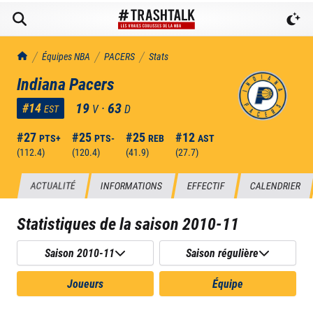
TrashTalk Actu NBA
Équipes NBA
PACERS
Stats
Indiana Pacers
19
·
63
#
14
V
D
EST
#
27
#
25
#
25
#
12
PTS+
PTS-
REB
AST
(
112.4
)
(
120.4
)
(
41.9
)
(
27.7
)
ACTUALITÉ
INFORMATIONS
EFFECTIF
CALENDRIER
Statistiques de la saison
2010-11
Saison 2010-11
Saison régulière
Joueurs
Équipe