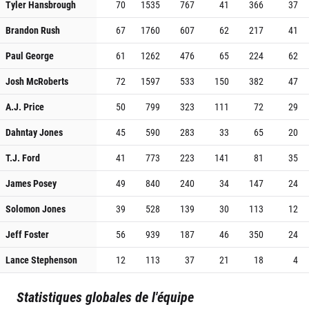
Tyler Hansbrough
70
1535
767
41
366
37
Brandon Rush
67
1760
607
62
217
41
Paul George
61
1262
476
65
224
62
Josh McRoberts
72
1597
533
150
382
47
A.J. Price
50
799
323
111
72
29
Dahntay Jones
45
590
283
33
65
20
T.J. Ford
41
773
223
141
81
35
James Posey
49
840
240
34
147
24
Solomon Jones
39
528
139
30
113
12
Jeff Foster
56
939
187
46
350
24
Lance Stephenson
12
113
37
21
18
4
Statistiques globales de l'équipe