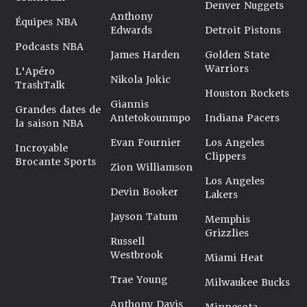
Denver Nuggets
Anthony
Équipes NBA
Edwards
Detroit Pistons
Podcasts NBA
James Harden
Golden State
Warriors
L'Apéro
Nikola Jokic
TrashTalk
Houston Rockets
Giannis
Grandes dates de
Antetokounmpo
Indiana Pacers
la saison NBA
Evan Fournier
Los Angeles
Incroyable
Clippers
Brocante Sports
Zion Williamson
Los Angeles
Devin Booker
Lakers
Jayson Tatum
Memphis
Grizzlies
Russell
Westbrook
Miami Heat
Trae Young
Milwaukee Bucks
Anthony Davis