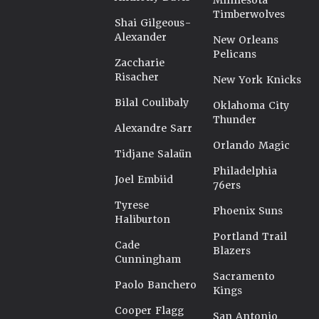
Minnesota
Timberwolves
Shai Gilgeous-
Alexander
New Orleans
Pelicans
Zaccharie
Risacher
New York Knicks
Bilal Coulibaly
Oklahoma City
Thunder
Alexandre Sarr
Orlando Magic
Tidjane Salaün
Philadelphia
Joel Embiid
76ers
Tyrese
Phoenix Suns
Haliburton
Portland Trail
Cade
Blazers
Cunningham
Sacramento
Paolo Banchero
Kings
Cooper Flagg
San Antonio