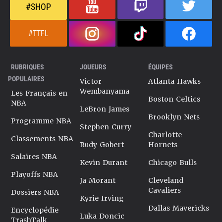
#SHOP
#TTFL
RUBRIQUES
JOUEURS
ÉQUIPES
POPULAIRES
Victor
Atlanta Hawks
Wembanyama
Les Français en
Boston Celtics
NBA
LeBron James
Brooklyn Nets
Programme NBA
Stephen Curry
Charlotte
Classements NBA
Rudy Gobert
Hornets
Salaires NBA
Kevin Durant
Chicago Bulls
Playoffs NBA
Ja Morant
Cleveland
Cavaliers
Dossiers NBA
Kyrie Irving
Dallas Mavericks
Encyclopédie
Luka Doncic
TrashTalk