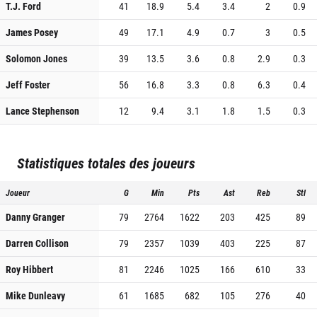
T.J. Ford
41
18.9
5.4
3.4
2
0.9
James Posey
49
17.1
4.9
0.7
3
0.5
Solomon Jones
39
13.5
3.6
0.8
2.9
0.3
Jeff Foster
56
16.8
3.3
0.8
6.3
0.4
Lance Stephenson
12
9.4
3.1
1.8
1.5
0.3
Statistiques totales des joueurs
Joueur
G
Min
Pts
Ast
Reb
Stl
Danny Granger
79
2764
1622
203
425
89
Darren Collison
79
2357
1039
403
225
87
Roy Hibbert
81
2246
1025
166
610
33
Mike Dunleavy
61
1685
682
105
276
40