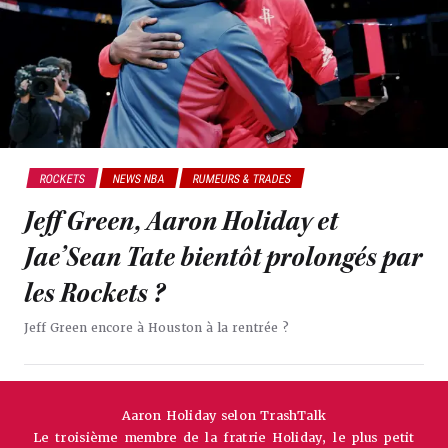
ROCKETS
NEWS NBA
RUMEURS & TRADES
Jeff Green, Aaron Holiday et
Jae’Sean Tate bientôt prolongés par
les Rockets ?
Jeff Green encore à Houston à la rentrée ?
Aaron Holiday selon TrashTalk
Le troisième membre de la fratrie Holiday, le plus petit