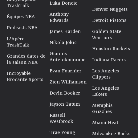
Luka Doncic
TrashTalk
Denver Nuggets
Anthony
Équipes NBA
Edwards
Detroit Pistons
Podcasts NBA
James Harden
Golden State
Warriors
L'Apéro
Nikola Jokic
TrashTalk
Houston Rockets
Giannis
Grandes dates de
Antetokounmpo
Indiana Pacers
la saison NBA
Evan Fournier
Los Angeles
Incroyable
Clippers
Brocante Sports
Zion Williamson
Los Angeles
Devin Booker
Lakers
Jayson Tatum
Memphis
Grizzlies
Russell
Westbrook
Miami Heat
Trae Young
Milwaukee Bucks