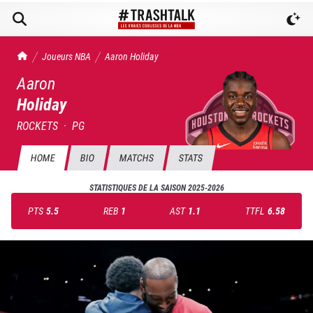
TrashTalk Actu NBA
Joueurs NBA
Aaron
Holiday
Aaron
Holiday
ROCKETS
·
PG
HOME
BIO
MATCHS
STATS
STATISTIQUES DE LA SAISON
2025-2026
PTS
5.5
REB
1
AST
1.1
TTFL
6.58