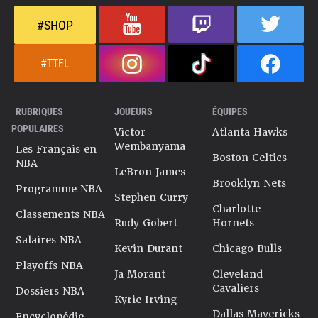
#SHOP
#TTFL
RUBRIQUES
JOUEURS
ÉQUIPES
POPULAIRES
Victor
Atlanta Hawks
Wembanyama
Les Français en
Boston Celtics
NBA
LeBron James
Brooklyn Nets
Programme NBA
Stephen Curry
Charlotte
Classements NBA
Rudy Gobert
Hornets
Salaires NBA
Kevin Durant
Chicago Bulls
Playoffs NBA
Ja Morant
Cleveland
Cavaliers
Dossiers NBA
Kyrie Irving
Dallas Mavericks
Encyclopédie