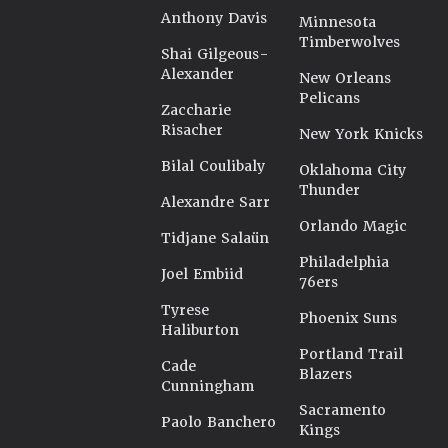
Anthony Davis
Minnesota
Timberwolves
Shai Gilgeous-
Alexander
New Orleans
Pelicans
Zaccharie
Risacher
New York Knicks
Bilal Coulibaly
Oklahoma City
Thunder
Alexandre Sarr
Orlando Magic
Tidjane Salaün
Philadelphia
Joel Embiid
76ers
Tyrese
Phoenix Suns
Haliburton
Portland Trail
Cade
Blazers
Cunningham
Sacramento
Paolo Banchero
Kings