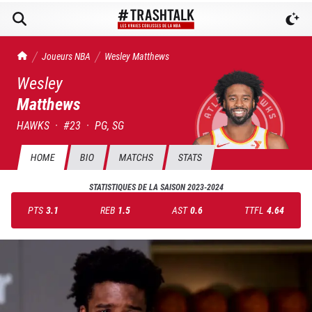
TrashTalk Actu NBA
Joueurs NBA
Wesley
Matthews
Wesley
Matthews
HAWKS
·
#
23
·
PG, SG
HOME
BIO
MATCHS
STATS
STATISTIQUES DE LA SAISON
2023-2024
PTS
3.1
REB
1.5
AST
0.6
TTFL
4.64