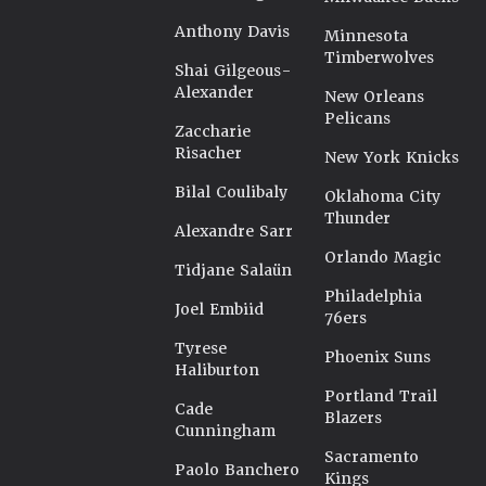
Anthony Davis
Minnesota
Timberwolves
Shai Gilgeous-
Alexander
New Orleans
Pelicans
Zaccharie
Risacher
New York Knicks
Bilal Coulibaly
Oklahoma City
Thunder
Alexandre Sarr
Orlando Magic
Tidjane Salaün
Philadelphia
Joel Embiid
76ers
Tyrese
Phoenix Suns
Haliburton
Portland Trail
Cade
Blazers
Cunningham
Sacramento
Paolo Banchero
Kings