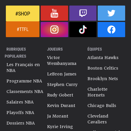
#SHOP
#TTFL
RUBRIQUES
JOUEURS
ÉQUIPES
POPULAIRES
Victor
Atlanta Hawks
Wembanyama
Les Français en
Boston Celtics
NBA
LeBron James
Brooklyn Nets
Programme NBA
Stephen Curry
Charlotte
Classements NBA
Rudy Gobert
Hornets
Salaires NBA
Kevin Durant
Chicago Bulls
Playoffs NBA
Ja Morant
Cleveland
Cavaliers
Dossiers NBA
Kyrie Irving