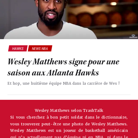
HAWKS
NEWS NBA
Wesley Matthews signe pour une
saison aux Atlanta Hawks
Et hop, une huitième équipe NBA dans la carrière de Wes !
Wesley Matthews selon TrashTalk
Si vous cherchez à bon petit soldat dans le dictionnaire,
vous trouverez peut-être une photo de Wesley Matthews.
Wesley Matthews est un joueur de basketball américain
qui n’a actuellement pas d’équipe ni en NBA, ni dans le