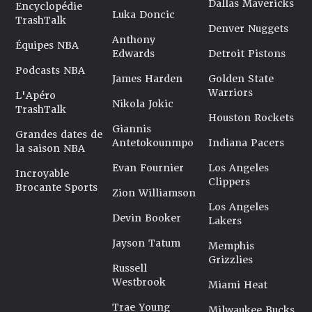
Dallas Mavericks
Encyclopédie
Luka Doncic
TrashTalk
Denver Nuggets
Anthony
Équipes NBA
Edwards
Detroit Pistons
Podcasts NBA
James Harden
Golden State
Warriors
L'Apéro
Nikola Jokic
TrashTalk
Houston Rockets
Giannis
Grandes dates de
Antetokounmpo
Indiana Pacers
la saison NBA
Evan Fournier
Los Angeles
Incroyable
Clippers
Brocante Sports
Zion Williamson
Los Angeles
Devin Booker
Lakers
Jayson Tatum
Memphis
Grizzlies
Russell
Westbrook
Miami Heat
Trae Young
Milwaukee Bucks