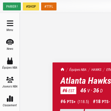
PARIER !
#SHOP
#TTFL
Menu
News
Équipes NBA
TrashTalk Actu NBA
Équipes NBA
HAWKS
Effe
Atlanta Hawk
Joueurs NBA
46
·
36
#
6
V
D
EST
#
6
#
18
PTS+
(
118.5
)
PTS-
Classement