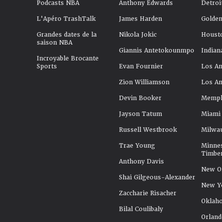
Podcasts NBA
Anthony Edwards
Detroi
L'Apéro TrashTalk
James Harden
Golden
Grandes dates de la
Nikola Jokic
Houst
saison NBA
Giannis Antetokounmpo
Indian
Incroyable Brocante
Sports
Evan Fournier
Los An
Zion Williamson
Los An
Devin Booker
Memphi
Jayson Tatum
Miami
Russell Westbrook
Milwa
Trae Young
Minne
Timbe
Anthony Davis
New Or
Shai Gilgeous-Alexander
New Y
Zaccharie Risacher
Oklah
Bilal Coulibaly
Orland