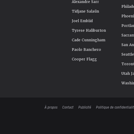
Alexandre Sarr
Philad
Tidjane Salaün
Phoeni
Joel Embiid
Portla
Tyrese Haliburton
Sacra
Cade Cunningham
San An
Paolo Banchero
Seattl
Cooper Flagg
Toront
Utah J
Washi
À propos
Contact
Publicité
Politique de confidentiali