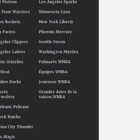
t Pistons
Los Angeles Sparks
 State Warriors
Minnesota Lynx
on Rockets
New York Liberty
a Pacers
Phoenix Mercury
geles Clippers
Seattle Storm
geles Lakers
Washington Mystics
s Grizzlies
Palmarès WNBA
 Heat
Équipes WNBA
ukee Bucks
Joueuses WNBA
sota
Grandes dates de la
rwolves
saison WNBA
leans Pelicans
ork Knicks
oma City Thunder
o Magic