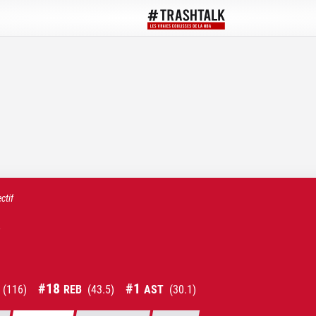
ctif
s
#
18
#
1
(
116
)
REB
(
43.5
)
AST
(
30.1
)