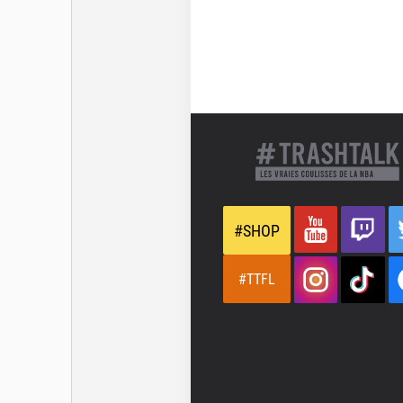
#SHOP
#TTFL