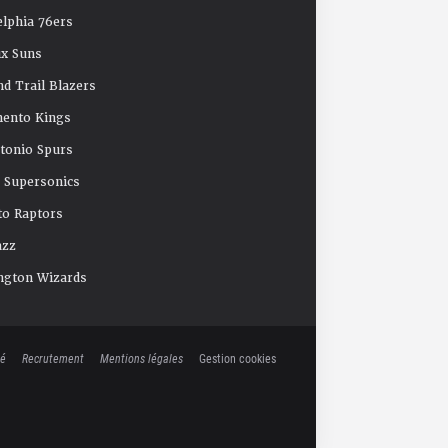
elphia 76ers
x Suns
nd Trail Blazers
mento Kings
tonio Spurs
e Supersonics
o Raptors
azz
ngton Wizards
té
Recrutement
Mentions légales
Gestion cookies