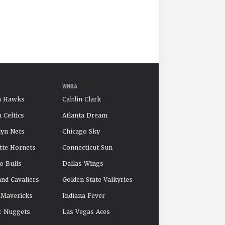
WNBA
a Hawks
Caitlin Clark
 Celtics
Atlanta Dream
yn Nets
Chicago Sky
tte Hornets
Connecticut Sun
o Bulls
Dallas Wings
and Cavaliers
Golden State Valkyries
 Mavericks
Indiana Fever
r Nuggets
Las Vegas Aces