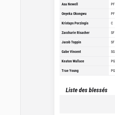
Asa Newell
PF
Onyeka Okongwu
PF
Kristaps Porzingis
C
Zaccharie Risacher
SF
Jacob Toppin
SF
Gabe Vincent
SG
Keaton Wallace
PG
Trae Young
PG
Liste des blessés