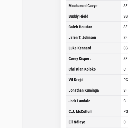
Mouhamed Gueye
SF
Buddy Hield
SG
Caleb Houstan
SF
Jalen T. Johnson
SF
Luke Kennard
SG
Corey Kispert
SF
Christian Koloko
C
Vit Krejci
PG
Jonathan Kuminga
SF
Jock Landale
C
C.J. McCollum
PG
Eli Ndiaye
C