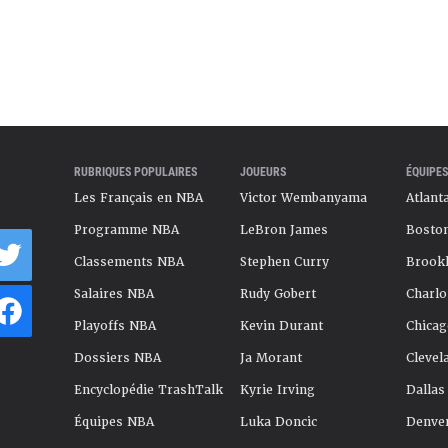
RUBRIQUES POPULAIRES
JOUEURS
ÉQUIPES
Les Français en NBA
Victor Wembanyama
Atlant
Programme NBA
LeBron James
Boston
Classements NBA
Stephen Curry
Brookl
Salaires NBA
Rudy Gobert
Charlo
Playoffs NBA
Kevin Durant
Chicag
Dossiers NBA
Ja Morant
Clevel
Encyclopédie TrashTalk
Kyrie Irving
Dallas
Équipes NBA
Luka Doncic
Denve