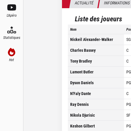
ACTUALITÉ
INFORMATIONS
L'Apéro
Liste des joueurs
Nom
Pos
Statistiques
Nickeil Alexander-Walker
SG
Charles Bassey
C
Hot
Tony Bradley
C
Lamont Butler
PG
Dyson Daniels
PG
N'Faly Dante
C
Ray Dennis
PG
Nikola Djurisic
SF
Keshon Gilbert
PG